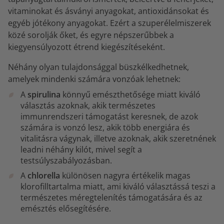
vitaminokat és ásványi anyagokat, antioxidánsokat és
egyéb jótékony anyagokat. Ezért a szuperélelmiszerek
közé sorolják őket, és egyre népszerűbbek a
kiegyensúlyozott étrend kiegészítéseként.
Néhány olyan tulajdonsággal büszkélkedhetnek,
amelyek mindenki számára vonzóak lehetnek:
A
spirulina
könnyű emészthetősége miatt kiváló
választás azoknak, akik természetes
immunrendszeri támogatást keresnek, de azok
számára is vonzó lesz, akik több energiára és
vitalitásra vágynak, illetve azoknak, akik szeretnének
leadni néhány kilót, mivel segít a
testsúlyszabályozásban.
A
chlorella
különösen nagyra értékelik magas
klorofilltartalma miatt, ami kiváló választássá teszi a
természetes méregtelenítés támogatására és az
emésztés elősegítésére.