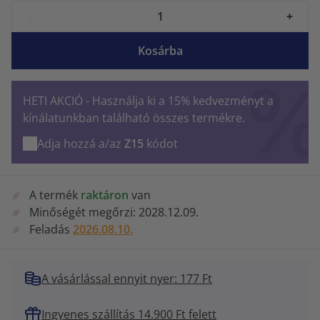
-
+
Kosárba
HETI AKCIÓ - Használja ki a 15% kedvezményt a
kínálatunkban található összes termékre.
Adja hozzá a/az
Z15
kódot
A termék
raktáron
van
Minőségét megőrzi:
2028.12.09.
Feladás
2026.08.10.
A vásárlással ennyit nyer: 177 Ft
Ingyenes szállítás 14.900 Ft felett