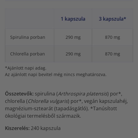
1 kapszula
3 kapszula*
Spirulina porban
290 mg
870 mg
Chlorella porban
290 mg
870 mg
*Ajánlott napi adag.
Az ajánlott napi bevitel még nincs meghatározva.
Összetevők:
spirulina (
Arthrospira platensis
) por*,
chlorella (
Chlorella vulgaris
) por*, vegán kapszulahéj,
magnézium-sztearát (tapadásgátló). *Tanúsított
ökológiai termelésből származik.
Kiszerelés:
240 kapszula