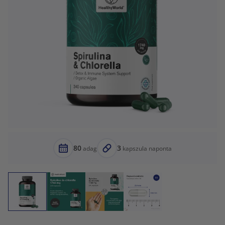
80
3
adag
kapszula naponta