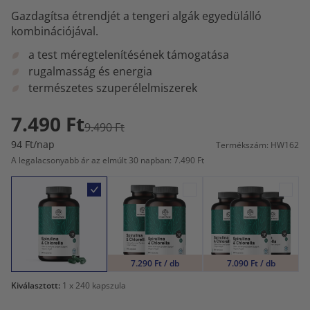
Gazdagítsa étrendjét a tengeri algák egyedülálló
kombinációjával.
a test méregtelenítésének támogatása
rugalmasság és energia
természetes szuperélelmiszerek
7.490 Ft
9.490 Ft
94 Ft/nap
Termékszám: HW162
A legalacsonyabb ár az elmúlt 30 napban: 7.490 Ft
7.290 Ft / db
7.090 Ft / db
Kiválasztott:
1
x 240 kapszula