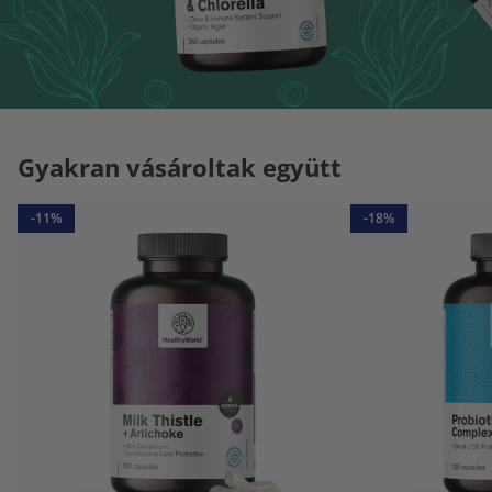
Gyakran vásároltak együtt
-11%
-18%