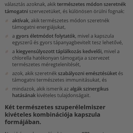
választás azoknak, akik
természetes módon szeretnék
támogatni
szervezetüket, és különösen örülni fognak:
aktívak
, akik természetes módon szeretnék
támogatni energiájukat,
a
gyors életmódot folytatók
, mivel a kapszula
egyszerű és gyors tápanyagbevitelt tesz lehetővé,
a
kiegyensúlyozott táplálkozás kedvelői,
mivel a
chlorella hatékonyan támogatja a szervezet
természetes méregtelenítését,
azok, akik szeretnék
szabályozni emésztésüket
és
támogatni természetes immunitásukat, és
mindazok, akik ismerik az
algák szinergikus
hatásának
kivételes tulajdonságait.
Két természetes szuperélelmiszer
kivételes kombinációja kapszula
formájában.