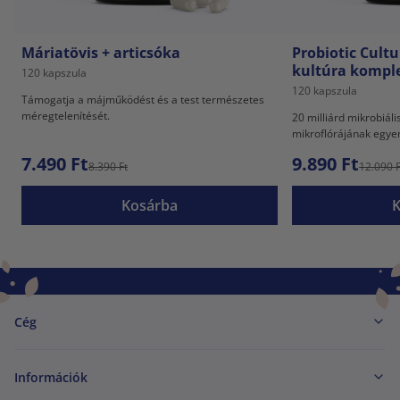
Máriatövis + articsóka
Probiotic Cultu
kultúra kompl
120 kapszula
120 kapszula
Támogatja a májműködést és a test természetes
méregtelenítését.
20 milliárd mikrobiál
mikroflórájának egye
7.490 Ft
9.890 Ft
8.390 Ft
12.090 F
Kosárba
Cég
Információk