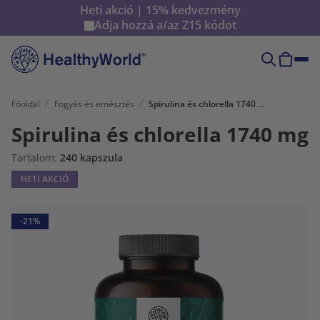
Heti akció | 15% kedvezmény
Adja hozzá a/az
Z15
kódot
Főoldal
Fogyás és emésztés
Spirulina és chlorella 1740 mg
Spirulina és chlorella 1740 mg
Tartalom:
240 kapszula
HETI AKCIÓ
-21%