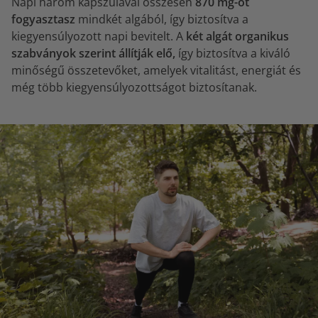
Napi három kapszulával összesen
870 mg-ot
fogyasztasz
mindkét algából, így biztosítva a
kiegyensúlyozott napi bevitelt. A
két algát organikus
szabványok szerint állítják elő,
így biztosítva a kiváló
minőségű összetevőket, amelyek vitalitást, energiát és
még több kiegyensúlyozottságot biztosítanak.