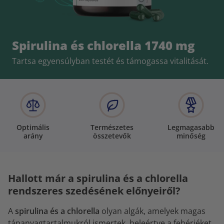
Spirulina és chlorella 1740 mg
Tartsa egyensúlyban testét és támogassa vitalitását.
Optimális
Természetes
Legmagasabb
arány
összetevők
minőség
Hallott már a spirulina és a chlorella
rendszeres szedésének előnyeiről?
A
spirulina és a chlorella
olyan algák, amelyek magas
tápanyagtartalmukról ismertek, beleértve a fehérjéket,