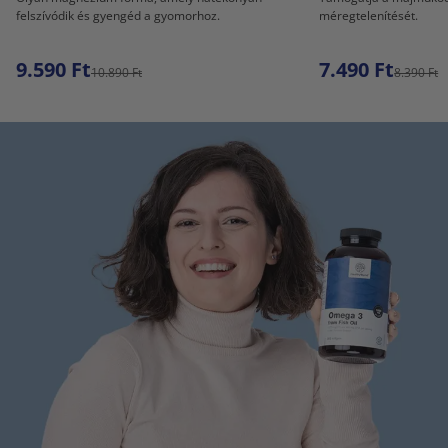
felszívódik és gyengéd a gyomorhoz.
méregtelenítését.
9.590 Ft
7.490 Ft
10.890 Ft
8.390 Ft