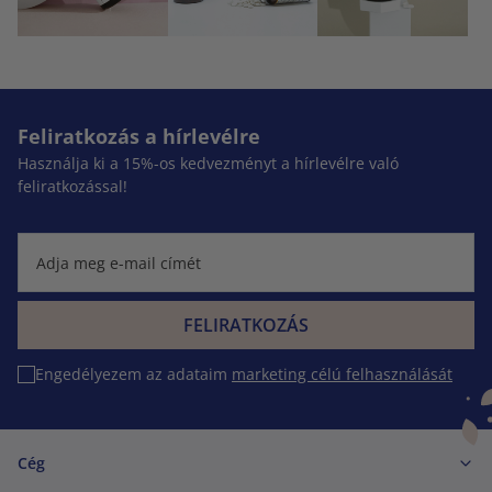
Feliratkozás a hírlevélre
Használja ki a 15%-os kedvezményt a hírlevélre való
feliratkozással!
FELIRATKOZÁS
Engedélyezem az adataim
marketing célú felhasználását
Cég