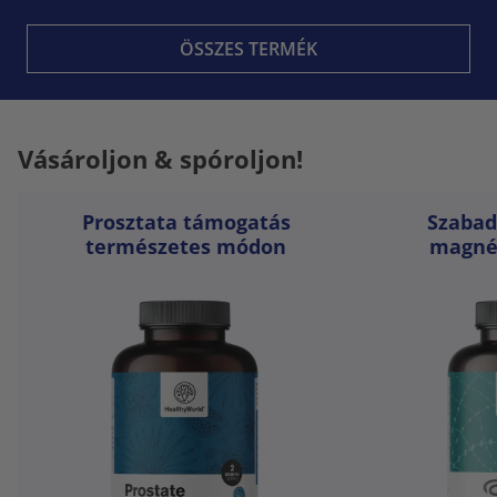
ÖSSZES TERMÉK
Vásároljon & spóroljon!
Prosztata támogatás
Szabad
természetes módon
magné