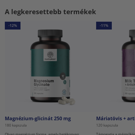
A legkeresettebb termékek
-12%
-11%
Magnézium-glicinát 250 mg
Máriatövis + ar
180 kapszula
120 kapszula
Olyan magnézium forma, amely hatékonyan
Támogatja a májműködé