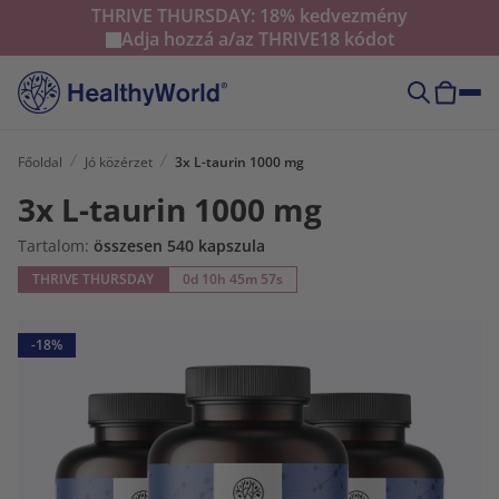
THRIVE THURSDAY: 18% kedvezmény
Adja hozzá a/az
THRIVE18
kódot
Főoldal
Jó közérzet
3x L-taurin 1000 mg
3x L-taurin 1000 mg
Tartalom:
összesen 540 kapszula
THRIVE THURSDAY
0d 10h 45m 56s
-18%