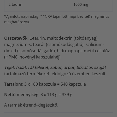
L-taurin
1000 mg
*Ajánlott napi adag. **NRV (ajánlott napi bevitel) még nincs
meghatározva.
Összetevők:
L-taurin, maltodextrin (töltőanyag),
magnézium-sztearát (csomósodásgátló), szilícium-
dioxid (csomósodásgátló), hidroxipropil-metil-cellulóz
(HPMC; növényi kapszulahéj).
Tejet, halat, rákféléket, zabot, árpát, búzát
és
szóját
tartalmazó termékeket feldolgozó üzemben készült.
Tartalom:
3 x 180 kapszula = 540 kapszula
Nettó mennyiség:
3 x 113 g = 339 g
A termék étrend-kiegészítő.