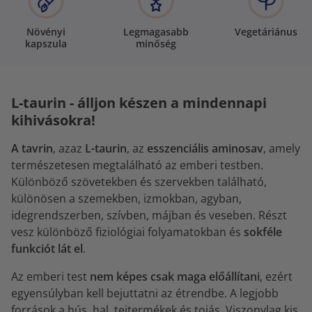
Növényi
Legmagasabb
Vegetáriánus
kapszula
minőség
L-taurin - álljon készen a mindennapi
kihivásokra!
A tavrin
, azaz
L-taurin
, az
esszenciális aminosav
, amely
természetesen megtalálható az emberi testben.
Különböző szövetekben és szervekben található,
különösen a szemekben, izmokban, agyban,
idegrendszerben, szívben, májban és veseben. Részt
vesz különböző fiziológiai folyamatokban és
sokféle
funkciót lát el
.
Az emberi test
nem képes csak maga előállítani
, ezért
egyensúlyban kell bejuttatni az étrendbe. A legjobb
források a hús, hal, tejtermékek és tojás. Viszonylag kis