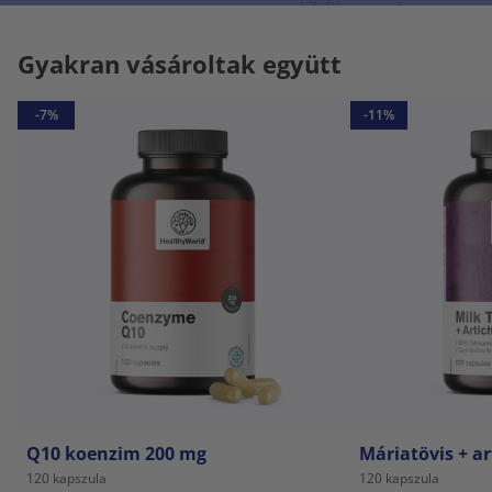
Gyakran vásároltak együtt
-7%
-11%
Q10 koenzim 200 mg
Máriatövis + a
120 kapszula
120 kapszula