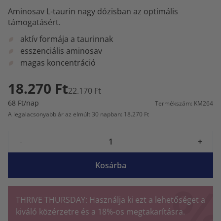
Aminosav L-taurin nagy dózisban az optimális
támogatásért.
aktív formája a taurinnak
esszenciális aminosav
magas koncentráció
18.270 Ft
22.170 Ft
68 Ft/nap
Termékszám: KM264
A legalacsonyabb ár az elmúlt 30 napban: 18.270 Ft
-
+
Kosárba
THRIVE THURSDAY: Használja ki ezt a lehetőséget a
kiváló közérzetre és a 18%-os megtakarításra.