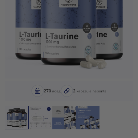
270
2
adag
kapszula naponta