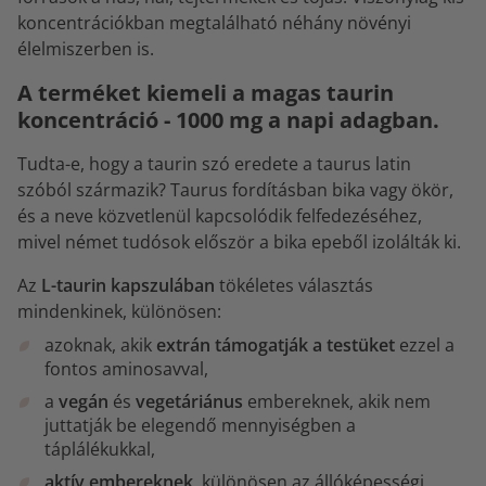
koncentrációkban megtalálható néhány növényi
élelmiszerben is.
A terméket kiemeli a magas taurin
koncentráció - 1000 mg a napi adagban.
Tudta-e, hogy a taurin szó eredete a taurus latin
szóból származik? Taurus fordításban bika vagy ökör,
és a neve közvetlenül kapcsolódik felfedezéséhez,
mivel német tudósok először a bika epeből izolálták ki.
Az
L-taurin kapszulában
tökéletes választás
mindenkinek, különösen:
azoknak, akik
extrán támogatják a testüket
ezzel a
fontos aminosavval,
a
vegán
és
vegetáriánus
embereknek, akik nem
juttatják be elegendő mennyiségben a
táplálékukkal,
aktív embereknek
, különösen az állóképességi