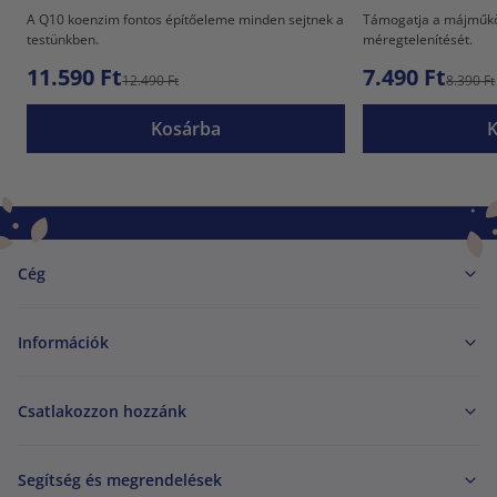
A Q10 koenzim fontos építőeleme minden sejtnek a
Támogatja a májműkö
testünkben.
méregtelenítését.
11.590 Ft
7.490 Ft
12.490 Ft
8.390 Ft
Kosárba
Cég
Információk
Csatlakozzon hozzánk
Segítség és megrendelések