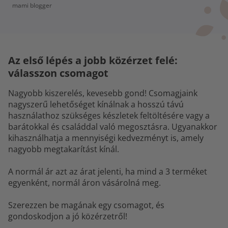
mami blogger
Az első lépés a jobb közérzet felé:
válasszon csomagot
Nagyobb kiszerelés, kevesebb gond! Csomagjaink
nagyszerű lehetőséget kínálnak a hosszú távú
használathoz szükséges készletek feltöltésére vagy a
barátokkal és családdal való megosztásra. Ugyanakkor
kihasználhatja a mennyiségi kedvezményt is, amely
nagyobb megtakarítást kínál.
A normál ár azt az árat jelenti, ha mind a 3 terméket
egyenként, normál áron vásárolná meg.
Szerezzen be magának egy csomagot, és
gondoskodjon a jó közérzetről!