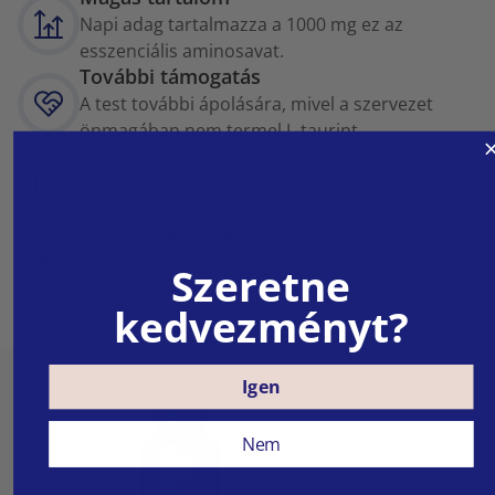
Napi adag tartalmazza a 1000 mg ez az
esszenciális aminosavat.
További támogatás
A test további ápolására, mivel a szervezet
önmagában nem termel L-taurint.
Mindennapra
Kiváló választás a test mindennapi
támogatáshoz.
Aktív személyeknek
Népszerű az aktív személyek körében, főleg az
Szeretne
állóképesség edzésekhez.
kedvezményt?
Igen
Nem