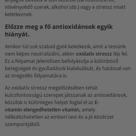
növényvédő szerek, alkohol stb.) vagy a stressz miatt
keletkeznek.
Előzze meg a fő antioxidánsok egyik
hiányát.
Amikor túl sok szabad gyök keletkezik, amit a testünk
nem képes neutralizálni, akkor
oxidatív stressz
lép fel.
Ez a folyamat jelentősen befolyásolja a különböző
betegségek és gyulladások kialakulását, és hatással van
az öregedés folyamatára is.
Az oxidatív stressz megelőzésében tehát
kulcsfontosságú szerepet játszanak az antioxidánsok,
közülük is különleges helyet foglal el az
E-
vitamin elengedhetetlen vitamin,
amely
nélkülözhetetlen az emberi test és a jó közérzet
szempontjából.