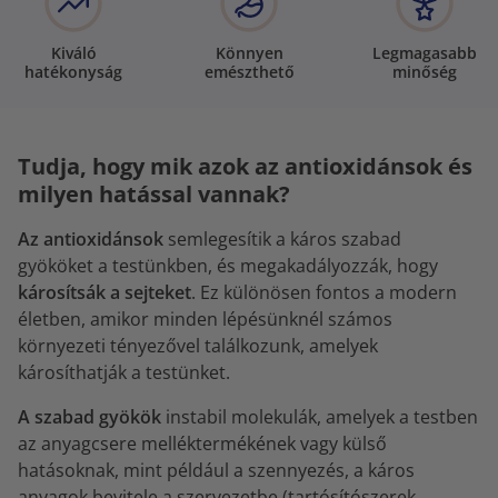
Kiváló
Könnyen
Legmagasabb
hatékonyság
emészthető
minőség
Tudja, hogy mik azok az antioxidánsok és
milyen hatással vannak?
Az antioxidánsok
semlegesítik a káros szabad
gyököket a testünkben, és megakadályozzák, hogy
károsítsák a sejteket
. Ez különösen fontos a modern
életben, amikor minden lépésünknél számos
környezeti tényezővel találkozunk, amelyek
károsíthatják a testünket.
A szabad gyökök
instabil molekulák, amelyek a testben
az anyagcsere melléktermékének vagy külső
hatásoknak, mint például a szennyezés, a káros
anyagok bevitele a szervezetbe (tartósítószerek,