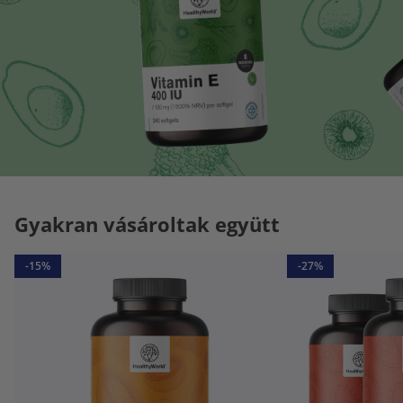
Gyakran vásároltak együtt
-15%
-27%