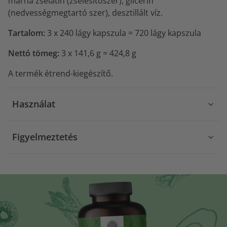
marha zselatin (zselésítőszer), glicerin
(nedvességmegtartó szer), desztillált víz.
Tartalom:
3 x 240 lágy kapszula = 720 lágy kapszula
Nettó tömeg:
3 x 141,6 g = 424,8 g
A termék étrend-kiegészítő.
Használat
Figyelmeztetés