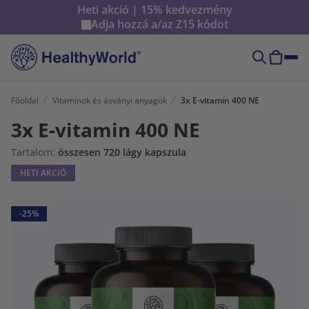
Heti akció | 15% kedvezmény
Adja hozzá a/az
Z15
kódot
Főoldal
Vitaminok és ásványi anyagok
3x E-vitamin 400 NE
3x E-vitamin 400 NE
Tartalom:
összesen 720 lágy kapszula
HETI AKCIÓ
-25%