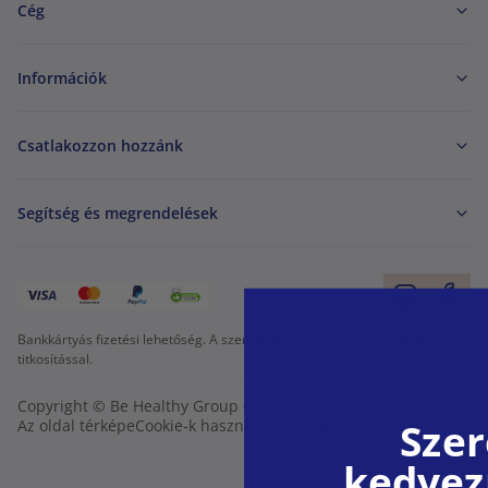
Cég
Információk
Csatlakozzon hozzánk
Segítség és megrendelések
Bankkártyás fizetési lehetőség. A személyes adatok garantált védelme SSL
titkosítással.
Copyright © Be Healthy Group d.o.o. 2012 - 2026
Szer
Az oldal térképe
Cookie-k használata
Cookie-k beállítása
kedvez