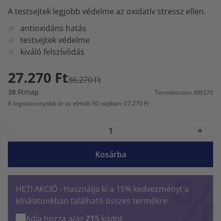
A testsejtek legjobb védelme az oxidatív stressz ellen.
antioxidáns hatás
testsejtek védelme
kiváló felszívódás
27.270 Ft
36.270 Ft
38 Ft/nap
Termékszám: KM370
A legalacsonyabb ár az elmúlt 30 napban: 27.270 Ft
-
+
Kosárba
HETI AKCIÓ - Használja ki a 15% kedvezményt a
kínálatunkban található összes termékre.
Adja hozzá a/az
Z15
kódot