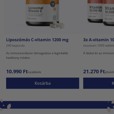
Liposzómás C-vitamin 1200 mg
3x A-vitamin 1
240 kapszula
összesen 1095 tablet
Az immunrendszer támogatása a leginkább
A látást és az immun
hatékony módon.
10.990 Ft
21.270 Ft
12.890 Ft
29.070
Kosárba