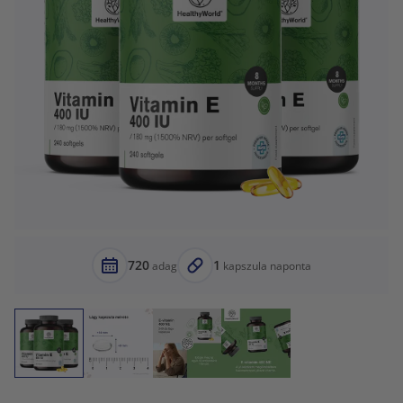
720
1
adag
kapszula naponta