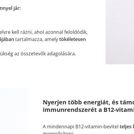
nyel jár:
elvre kell rázni, ahol azonnal feloldódik,
ájában
tartalmazza, amely
tökéletesen
szükség az összetevők adagolására.
Nyerjen több energiát, és tám
immunrendszerét a B12-vitami
A mindennapi B12-vitamin-bevitel
teljes
megerősíteni: