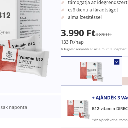
támogatja az idegrendszert
csökkenti a fáradtságot
alma ízesítéssel
3.990 Ft
4.890 Ft
133 Ft/nap
A legalacsonyabb ár az elmúlt 30 napban: 
+ AJÁNDÉK 3 V
asak naponta
B12-vitamin DIREC
*Az ajándékot automat