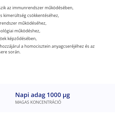
tszik az immunrendszer működésében,
és kimerültség csökkentéséhez,
egrendszer működéséhez,
hológiai működéshez,
ejtek képződésében,
hozzájárul a homocisztein anyagcseréjéhez és az
sere során.
Napi adag 1000 µg
MAGAS KONCENTRÁCIÓ