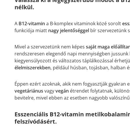
nélkül.
A
B12-vitamin
a B-komplex vitaminok közé sorolt
ess
funkciója miatt
nagy jelentőséggel
bír szervezetünk 
Mivel a szervezetünk nem képes
saját maga előállítan
rendszeresen elegendő napi mennyiségben jussunk h
kiegyensúlyozott és változatos táplálkozással érhetjü
élelmiszerekben
, például húsban, tojásban, halban é
Éppen ezért azoknak, akik nem fogyasztják gyakran ez
vegetáriánus
vagy
vegán
étrendet folytatnak, különö
bevitelre, mivel ebben az esetben nagyobb valószínűs
Esszenciális B12-vitamin metilkobalamin
felszívódásért.