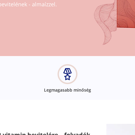
vitelének - almaízzel.
Legmagasabb minőség
-vitamin bevitelére – folyadék