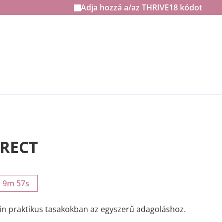
Adja hozzá a/az
THRIVE18
kódot
IRECT
h 9m 56s
in praktikus tasakokban az egyszerű adagoláshoz.