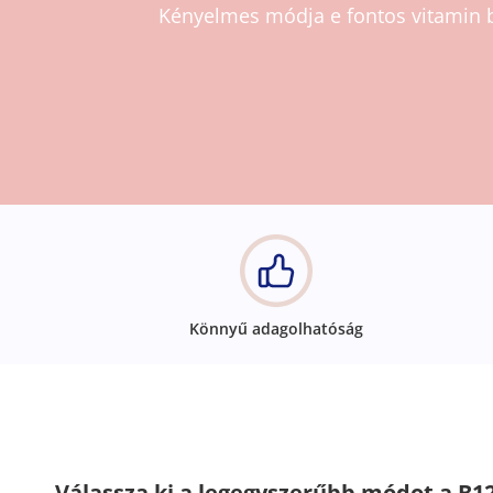
Kényelmes módja e fontos vitamin be
Könnyű adagolhatóság
Válassza ki a legegyszerűbb módot a B12