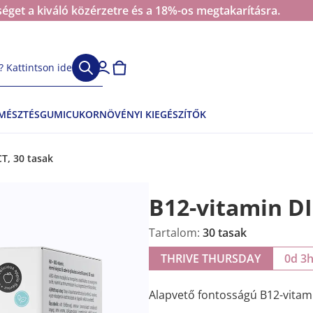
éget a kiváló közérzetre és a 18%-os megtakarításra.
 Kattintson ide
EMÉSZTÉS
GUMICUKOR
NÖVÉNYI KIEGÉSZÍTŐK
T, 30 tasak
B12-vitamin D
Tartalom:
30 tasak
THRIVE THURSDAY
0d 3
Alapvető fontosságú B12-vitam