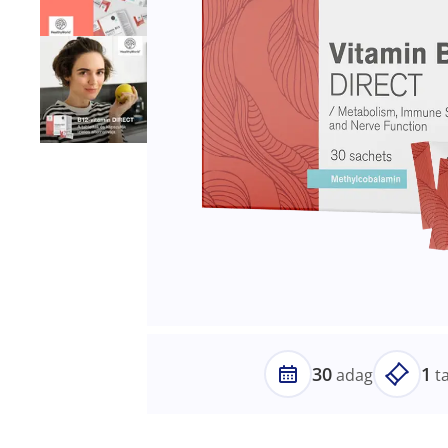
30
1
adag
t