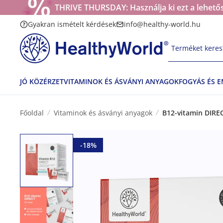
THRIVE THURSDAY: Használja ki ezt a lehetős
Gyakran ismételt kérdések
info@healthy-world.hu
Terméket keres?
JÓ KÖZÉRZET
VITAMINOK ÉS ÁSVÁNYI ANYAGOK
FOGYÁS ÉS 
Főoldal
Vitaminok és ásványi anyagok
B12-vitamin DIREC
-18%