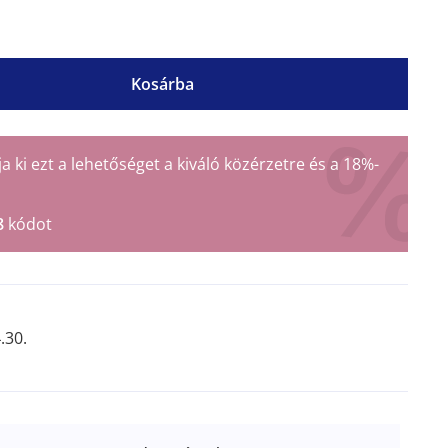
Kosárba
ki ezt a lehetőséget a kiváló közérzetre és a 18%-
8
kódot
.30.