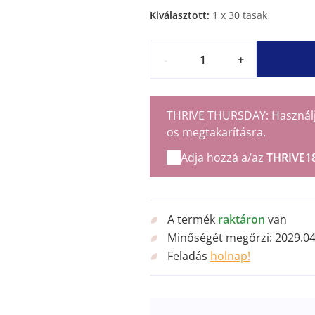
Kiválasztott:
1
x 30 tasak
-
+
THRIVE THURSDAY: Használja 
os megtakarításra.
Adja hozzá a/az
THRIVE1
A termék
raktáron
van
Minőségét megőrzi:
2029.04
Feladás
holnap!