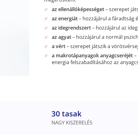
az ellenállóképességet
– szerepet já
az energiát
– hozzájárul a fáradtság 
az idegrendszert
– hozzájárul az id
az agyat
– hozzájárul a normál pszic
a vért
– szerepet játszik a vörösvérs
a makrotápanyagok anyagcseréjét
– 
energia felszabadításához az anyagc
30 tasak
NAGY KISZERELÉS