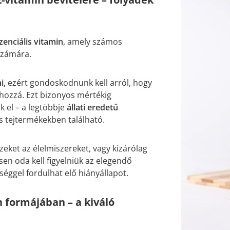
zenciális vitamin
, amely számos
számára.
i,
ezért gondoskodnunk kell arról, hogy
ozzá. Ezt bizonyos mértékig
k el – a legtöbbje
állati eredetű
s tejtermékekben található.
eket az élelmiszereket, vagy kizárólag
sen oda kell figyelniük az elegendő
éggel fordulhat elő hiányállapot.
 formájában – a kiváló