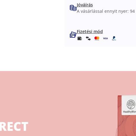
Jóváírás
A vásárlással ennyit nyer: 94 
Fizetési mód
IRECT