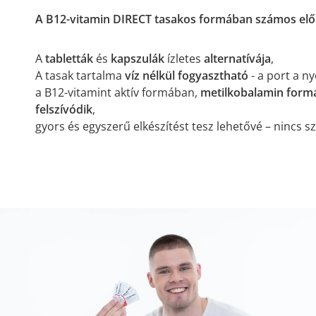
A B12-vitamin DIRECT tasakos formában számos előn
A
tabletták
és
kapszulák
ízletes
alternatívája
,
A tasak tartalma
víz nélkül fogyasztható
- a port a ny
a B12-vitamint aktív formában,
metilkobalamin form
felszívódik
,
gyors és egyszerű elkészítést tesz lehetővé – nincs 