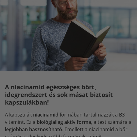
A niacinamid egészséges bőrt,
idegrendszert és sok másat biztosít
kapszulákban!
A kapszulák
niacinamid
formában tartalmazzák a B3-
vitamint. Ez a
biológiailag aktív forma
, a test számára a
legjobban hasznosítható
. Emellett a niacinamid a bőr
számára a legkedvezőbb formának számít.