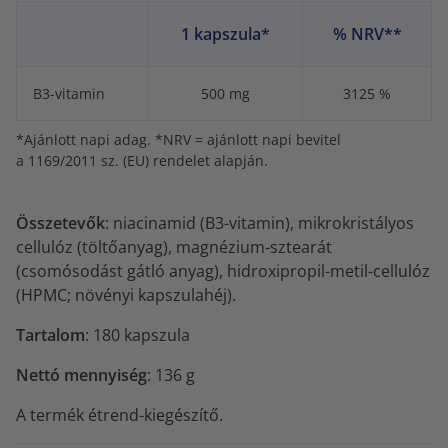
1 kapszula*
% NRV**
B3-vitamin
500 mg
3125 %
*Ajánlott napi adag. *NRV = ajánlott napi bevitel
a 1169/2011 sz. (EU) rendelet alapján.
Összetevők
: niacinamid (B3-vitamin), mikrokristályos
cellulóz (töltőanyag), magnézium-sztearát
(csomósodást gátló anyag), hidroxipropil-metil-cellulóz
(HPMC; növényi kapszulahéj).
Tartalom
: 180 kapszula
Nettó mennyiség
: 136 g
A termék étrend-kiegészítő.