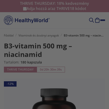
THRIVE THURSDAY: 18% kedvezmény
Adja hozzá a/az
THRIVE18
kódot
Főoldal
Vitaminok és ásványi anyagok
B3-vitamin 500 mg – niacinamid
B3-vitamin 500 mg –
niacinamid
Tartalom:
180 kapszula
THRIVE THURSDAY
0d 20h 30m 37s
-12%