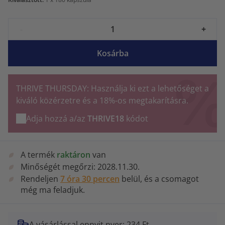
-
+
Kosárba
THRIVE THURSDAY: Használja ki ezt a lehetőséget a
kiváló közérzetre és a 18%-os megtakarításra.
Adja hozzá a/az
THRIVE18
kódot
A termék
raktáron
van
Minőségét megőrzi:
2028.11.30.
Rendeljen
7 óra 30 percen
belül, és a csomagot
még ma feladjuk.
A vásárlással ennyit nyer: 234 Ft