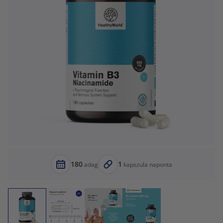
180
1
adag
kapszula naponta