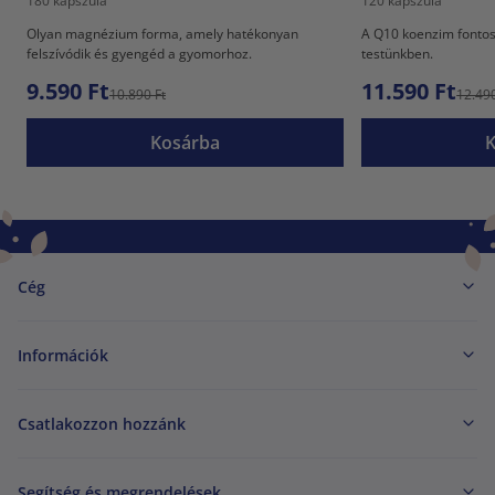
180 kapszula
120 kapszula
Olyan magnézium forma, amely hatékonyan
A Q10 koenzim fontos
felszívódik és gyengéd a gyomorhoz.
testünkben.
9.590 Ft
11.590 Ft
10.890 Ft
12.490
Kosárba
Cég
Információk
Csatlakozzon hozzánk
Segítség és megrendelések