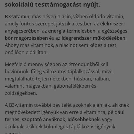
sokoldalú testtámogatást nyújt.
B3-vitamin
, más néven niacin, vízben oldódó vitamin,
amely fontos szerepet játszik a testben az
élelmiszer-
anyagcserében
, az
energia-termelésben
, a
egészséges
bőr megőrzésében
és az
idegrendszer működésében
.
Ahogy más vitaminok, a niacinot sem képes a test
önállóan előállítani.
Megfelelő mennyiségben az étrendünkből kell
bevinnünk, főleg változatos táplálkozással, mivel
megtalálható tejtermékekben, húsban, halban,
valamint magvakban, gabonafélékben és
zöldségekben.
A B3-vitamin további bevitelét azoknak ajánlják, akiknek
megnövekedett igényük van erre a vitaminra, például
terhes
,
szoptató anyáknak
,
idősebbeknek
, vagy
azoknak, akiknek különleges táplálkozási igényeik
vannak.