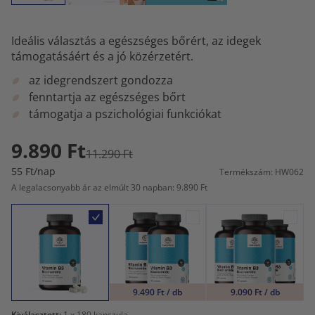
Ideális választás a egészséges bőrért, az idegek
támogatásáért és a jó közérzetért.
az idegrendszert gondozza
fenntartja az egészséges bőrt
támogatja a pszichológiai funkciókat
9.890 Ft
11.290 Ft
55 Ft/nap
Termékszám: HW062
A legalacsonyabb ár az elmúlt 30 napban: 9.890 Ft
9.490 Ft / db
9.090 Ft / db
Kiválasztott:
1
x 180 kapszula