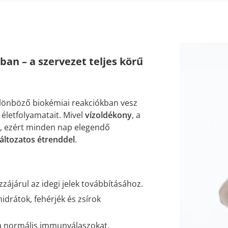
an – a szervezet teljes körű
lönböző biokémiai reakciókban vesz
 életfolyamatait. Mivel
vízoldékony
, a
, ezért minden nap elegendő
áltozatos étrenddel
.
zzájárul az idegi jelek továbbításához.
hidrátok, fehérjék és zsírok
 a normális immunválaszokat.