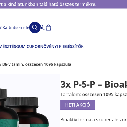
t a kínálatunkban található összes termékre.
 Kattintson ide
EMÉSZTÉS
GUMICUKOR
NÖVÉNYI KIEGÉSZÍTŐK
ív B6-vitamin, összesen 1095 kapszula
3x P-5-P – Bioa
Tartalom:
összesen 1095 kapsz
HETI AKCIÓ
Bioaktív forma a szuper abszo