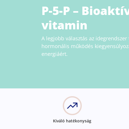
P-5-P – Bioaktí
vitamin
A legjobb választás az idegrendszer
hormonális működés kiegyensúlyozá
energiáért.
Kiváló hatékonyság