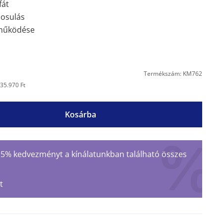
fát
nosulás
működése
Termékszám: KM762
35.970 Ft
Kosárba
 15% kedvezményt a kínálatunkban található összes
t