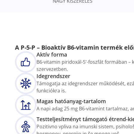
NAGY KISZERELÉS
A P-5-P – Bioaktív B6-vitamin termék elő
Aktív forma
B6-vitamin piridoxál-5'-foszfát formában – 
szervezetben.
Idegrendszer
Támogatja az idegrendszer működését, ezál
funkciókra is.
Magas hatóanyag-tartalom
A napi adag 25 mg B6-vitamint tartalmaz, am
Testteljesítményt támogató étrend-ki
Pozitivno vpliva na imunski sistem, psiholo
hormonov, energijo in še mnogo več.