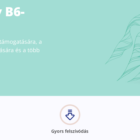
v B6-
 támogatására, a
sára és a több
Gyors felszívódás