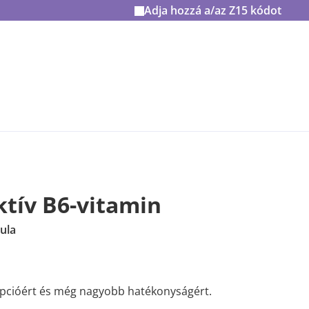
Adja hozzá a/az
Z15
kódot
ktív B6-vitamin
ula
rpcióért és még nagyobb hatékonyságért.