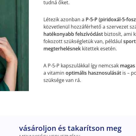
tudná őket.
Létezik azonban a
P-5-P (piridoxál-5-fosz
közvetlenül hozzáférhető a szervezet szá
hatékonyabb felszívódást
biztosít, ami
fokozott szükségletük van, például
sport
megterhelésnek
kitettek esetén.
A P-5-P kapszulákkal így nemcsak
magas 
a vitamin
optimális hasznosulását
is – 
szüksége van rá.
vásároljon és takarítson meg