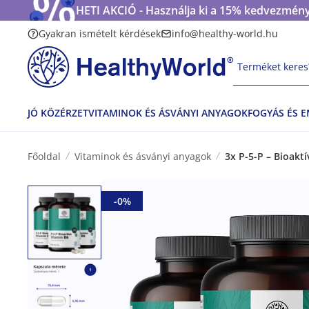
HETI AKCIÓ - Használja ki a 15% kedvezmény
Gyakran ismételt kérdések
info@healthy-world.hu
Terméket keres?
JÓ KÖZÉRZET
VITAMINOK ÉS ÁSVÁNYI ANYAGOK
FOGYÁS ÉS 
Főoldal
Vitaminok és ásványi anyagok
3x P-5-P – Bioakt
-0%