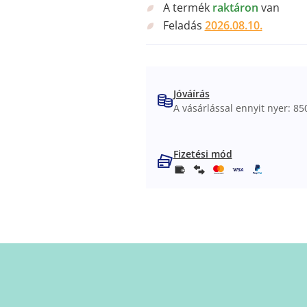
A termék
raktáron
van
Feladás
2026.08.10.
Jóváírás
A vásárlással ennyit nyer: 850
Fizetési mód