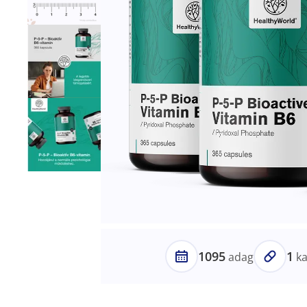
1095
1
adag
ka