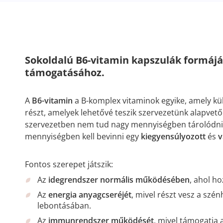
Sokoldalú B6-vitamin kapszulák formájáb
támogatásához.
A
B6-vitamin
a B-komplex vitaminok egyike, amely kü
részt, amelyek lehetővé teszik szervezetünk alapvető
szervezetben nem tud nagy mennyiségben tárolódni
mennyiségben kell bevinni egy
kiegyensúlyozott
és
v
Fontos szerepet játszik:
Az
idegrendszer normális működésében
, ahol ho
Az
energia anyagcseréjét
, mivel részt vesz a szén
lebontásában.
Az
immunrendszer működését
, mivel támogatja