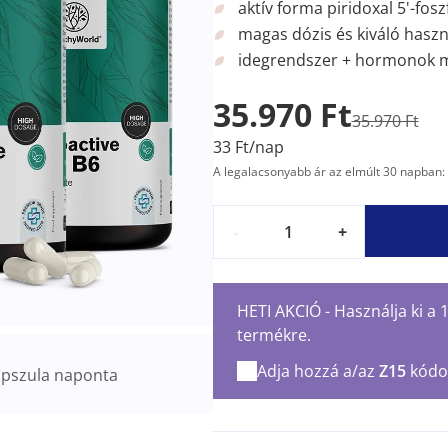
aktív forma piridoxal 5'-fosz
magas dózis és kiváló hasz
idegrendszer + hormonok 
35.970 Ft
35.970 Ft
33 Ft/nap
A legalacsonyabb ár az elmúlt 30 napban: 
-
+
HETI AKCIÓ - Használja ki a
termékre.
Adja hozzá a/az
Z15
kódo
pszula naponta