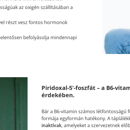
sságúak az oxigén szállításában a
vel részt vesz fontos hormonok
 jelentősen befolyásolja mindennapi
Piridoxal-5'-foszfát – a B6-vit
érdekében.
Bár a B6-vitamin számos létfontosságú 
formája egyformán hatékony. A táplálék
inaktívak
, amelyeket a szervezetnek előb