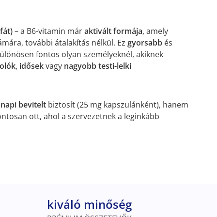
fát)
– a B6-vitamin már
aktivált formája
, amely
mára, további átalakítás nélkül. Ez
gyorsabb
és
 különösen fontos olyan személyeknél, akiknek
olók
,
idősek
vagy
nagyobb testi-lelki
napi bevitelt
biztosít (25 mg kapszulánként), hanem
pontosan ott, ahol a szervezetnek a leginkább
kiváló minőség