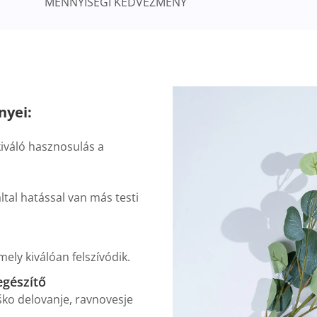
MENNYISÉGI KEDVEZMÉNY
nyei:
kiváló hasznosulás a
tal hatással van más testi
ely kiválóan felszívódik.
egészítő
ško delovanje, ravnovesje