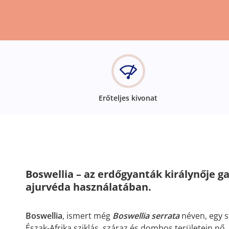
Erőteljes kivonat
Boswellia – az erdőgyanták királynője 
ajurvéda használatában.
Boswellia
, ismert még
Boswellia serrata
néven, egy st
Észak-Afrika sziklás, száraz és dombos területein nő