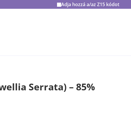
Adja hozzá a/az
Z15
kódot
wellia Serrata) – 85%