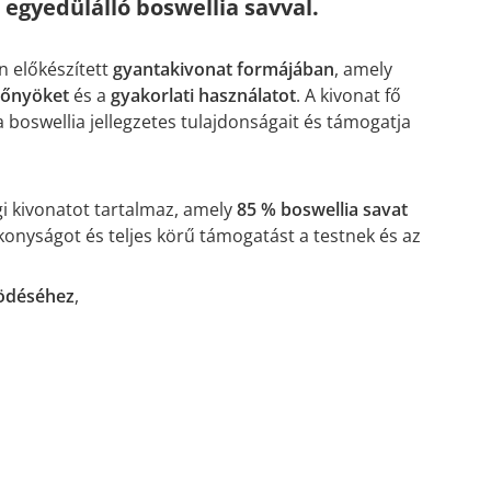
gyedülálló boswellia savval.
 előkészített
gyantakivonat formájában
, amely
lőnyöket
és a
gyakorlati
használatot
. A kivonat fő
a boswellia jellegzetes tulajdonságait és támogatja
 kivonatot tartalmaz, amely
85 % boswellia savat
konyságot és teljes körű támogatást a testnek és az
ödéséhez
,