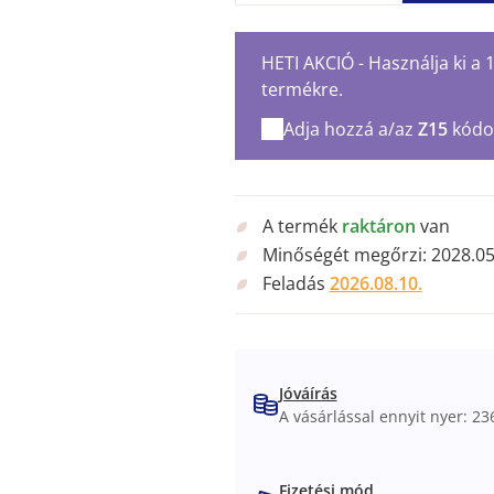
HETI AKCIÓ - Használja ki a
termékre.
Adja hozzá a/az
Z15
kódo
A termék
raktáron
van
Minőségét megőrzi:
2028.05
Feladás
2026.08.10.
Jóváírás
A vásárlással ennyit nyer: 236
Fizetési mód