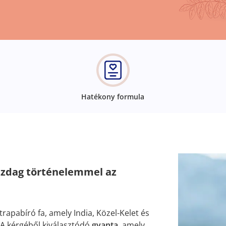
Hatékony formula
gazdag történelemmel az
rapabíró fa, amely India, Közel-Kelet és
. A kérgéből kiválasztódó
gyanta
, amely