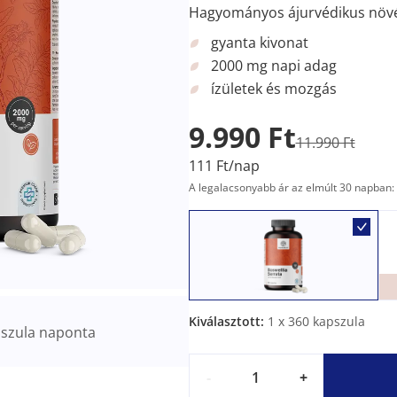
Hagyományos ájurvédikus növén
gyanta kivonat
2000 mg napi adag
ízületek és mozgás
9.990 Ft
11.990 Ft
111 Ft/nap
A legalacsonyabb ár az elmúlt 30 napban: 
Kiválasztott:
1
x 360 kapszula
szula naponta
-
+