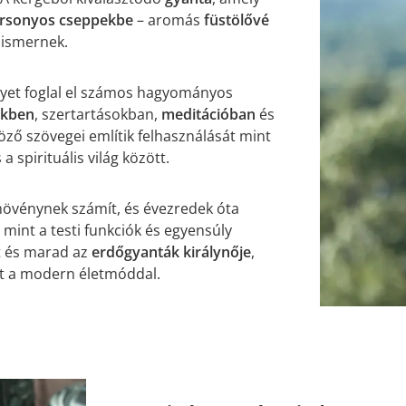
rsonyos cseppekbe
– aromás
füstölővé
 ismernek.
lyet foglal el számos hagyományos
ekben
, szertartásokban,
meditációban
és
böző szövegei említik felhasználását mint
a spirituális világ között.
növénynek számít, és évezredek óta
, mint a testi funkciók és egyensúly
t és marad az
erdőgyanták királynője
,
ét a modern életmóddal.