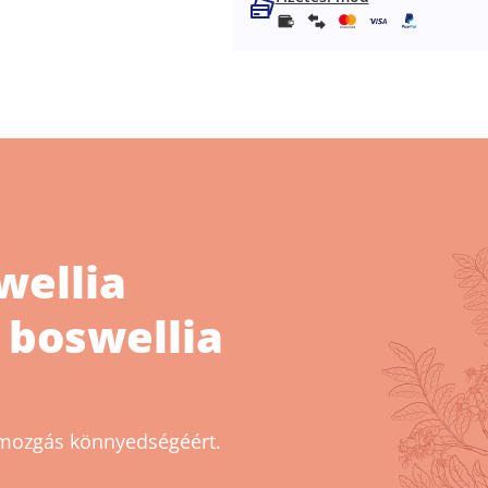
wellia
% boswellia
 a mozgás könnyedségéért.