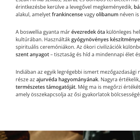
érintkezésbe kerülve a levegővel megkeményedik,
bá
alakul, amelyet
frankincense
vagy
olibanum
néven is
A boswellia gyanta már
évezredek óta
különleges he
kultúrában. Használták
gyógynövényes készítmény
spirituális ceremóniákon. Az ókori civilizációk külön
szent anyagot
– tisztaság és híd a mindennapi élet és 
Indiában az egyik legrégebbi ismert mezőgazdasági 
része az
ajurvéda hagyományának
. Nagyra értékelik
természetes támogatóját
. Még ma is megőrzi értéké
amely összekapcsolja az ősi gyakorlatok bölcsesség