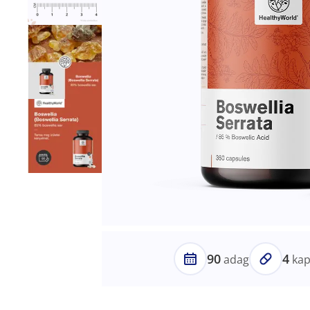
90
4
adag
kap