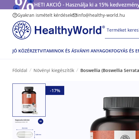
HETI AKCIÓ - Használja ki a 15% kedvezmény
Gyakran ismételt kérdések
info@healthy-world.hu
Terméket keres?
JÓ KÖZÉRZET
VITAMINOK ÉS ÁSVÁNYI ANYAGOK
FOGYÁS ÉS 
Főoldal
Növényi kiegészítők
Boswellia (Boswellia Serrat
-17%