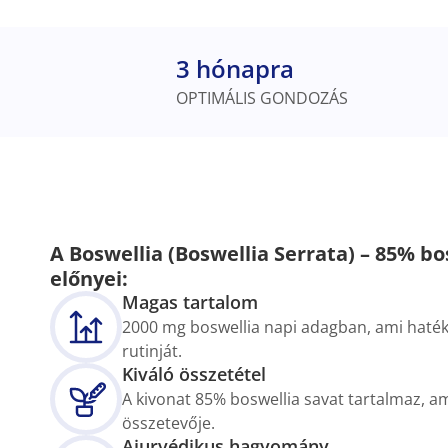
3 hónapra
OPTIMÁLIS GONDOZÁS
A Boswellia (Boswellia Serrata) – 85% b
előnyei:
Magas tartalom
2000 mg boswellia napi adagban, ami haték
rutinját.
Kiváló összetétel
A kivonat 85% boswellia savat tartalmaz, am
összetevője.
Ajurvédikus hagyomány