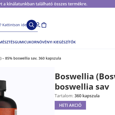
t a kínálatunkban található összes termékre.
 Kattintson ide
EMÉSZTÉS
GUMICUKOR
NÖVÉNYI KIEGÉSZÍTŐK
a) – 85% boswellia sav, 360 kapszula
Boswellia (Bos
boswellia sav
Tartalom:
360 kapszula
HETI AKCIÓ