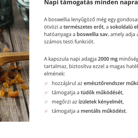
Napi támogatás minden napra e
A boswellia lenyűgöző még egy gondosan
ötvözi a
természetes erőt
, a
sokoldalú e
hatóanyaga a
boswellia sav
, amely adja 
számos testi funkciót.
A kapszula napi adagja
2000 mg
minőségi
tartalmaz, biztosítva ezzel a magas haté
elmének:
hozzájárul az
emésztőrendszer műk
támogatja a
tüdők működését
,
megőrzi az
ízületek kényelmét
,
támogatja a
mentális működést
.