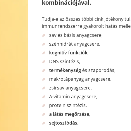
kombinációjával.
Tudja-e az összes többi cink jótékony tu
immunrendszerre gyakorolt hatás mellet
sav és bázis anyagcsere,
szénhidrát anyagcsere,
kognitív funkciók,
DNS szintézis,
termékenység
és szaporodás,
makrotápanyag anyagcsere,
zsírsav anyagcsere,
A-vitamin anyagcsere,
protein szintézis,
a látás megőrzése,
sejtosztódás.