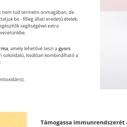
nk nem tud termelni önmagában, de
juk be - főleg állati eredetű ételek,
iegészítők segítségével extra
rvezetünkbe.
orma
, amely lehetővé teszi a
gyors
an sokoldalú, kiválóan kombinálható a
:
ntioxidáns).
Támogassa immunrendszerét az 