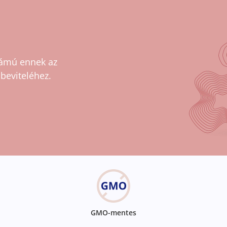
számú ennek az
beviteléhez.
GMO-mentes