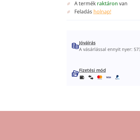
A termék
raktáron
van
Feladás
holnap!
Jóváírás
A vásárlással ennyit nyer: 573
Fizetési mód