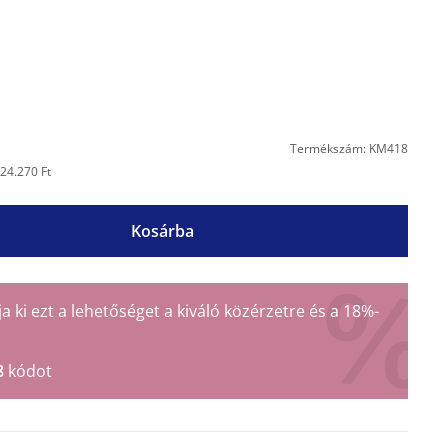
Termékszám: KM418
24.270 Ft
Kosárba
ki ezt a lehetőséget a kiváló közérzetre és a 18%-
8
kódot