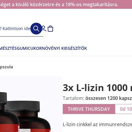
éget a kiváló közérzetre és a 18%-os megtakarításra.
 Kattintson ide
EMÉSZTÉS
GUMICUKOR
NÖVÉNYI KIEGÉSZÍTŐK
apszula
3x L-lizin 1000
Tartalom:
összesen 1200 kapsz
THRIVE THURSDAY
0d 1
L-lizin cinkkel az immunrendsz