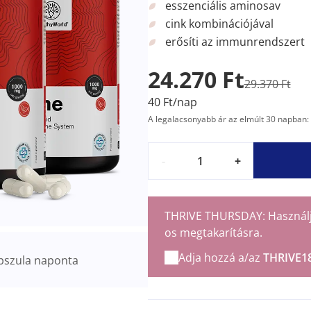
esszenciális aminosav
cink kombinációjával
erősíti az immunrendszert
24.270 Ft
29.370 Ft
40 Ft/nap
A legalacsonyabb ár az elmúlt 30 napban: 
-
+
THRIVE THURSDAY: Használja 
os megtakarításra.
Adja hozzá a/az
THRIVE1
pszula naponta