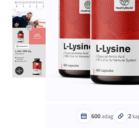
600
2
adag
ka