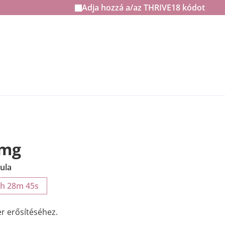
Adja hozzá a/az
THRIVE18
kódot
 mg
ula
0h 28m 44s
er erősítéséhez.