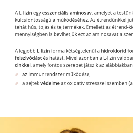
A
L-lizin
egy
esszenciális aminosav
, amelyet a testü
kulcsfontosságú a működéséhez. Az étrendünkkel juttat
tehát hús, tojás és tejtermékek. Emellett az étrend-k
mennyiségben is bevihetjük ezt az aminosavat a sze
A legjobb
L-lizin
forma kétségtelenül a
hidroklorid f
felszívódást
és hatást. Mivel azonban a L-lizin valób
cinkkel
, amely fontos szerepet játszik az alábbiakban
az immunrendszer működése,
a sejtek
védelme
az oxidatív stresszel szemben (a