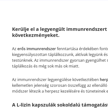
Kerülje el a legyengült immunrendszert 
következményeket.
Az
erős immunrendszer
fenntartása érdekében fontos
kiegyensúlyozottan táplálkozzunk, aktívak legyünk és
testünknek. Az immunrendszer gyorsan gyengülhet st
táplálkozás és még sok más ok miatt.
Az immunrendszer legyengülése következtében
her
kellemetlen jelenség szorosan összefügg az ellenál
módszer létezik a herpesz kezelésére és tüneteinek 
A L-lizin kapszulák sokoldalú támogatás