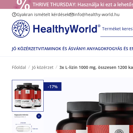
THRIVE THURSDAY: Használja ki ezt a lehetős
Gyakran ismételt kérdések
info@healthy-world.hu
Terméket keres?
JÓ KÖZÉRZET
VITAMINOK ÉS ÁSVÁNYI ANYAGOK
FOGYÁS ÉS 
Főoldal
Jó közérzet
3x L-lizin 1000 mg, összesen 1200 k
-17%