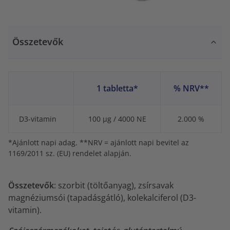
Összetevők
1 tabletta*
% NRV**
D3-vitamin
100 µg / 4000 NE
2.000 %
*Ajánlott napi adag. **NRV = ajánlott napi bevitel az
1169/2011 sz. (EU) rendelet alapján.
Összetevők
: szorbit (töltőanyag), zsírsavak
magnéziumsói (tapadásgátló), kolekalciferol (D3-
vitamin).