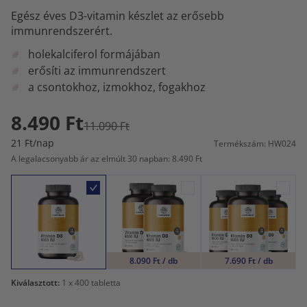
Egész éves D3-vitamin készlet az erősebb
immunrendszerért.
holekalciferol formájában
erősíti az immunrendszert
a csontokhoz, izmokhoz, fogakhoz
8.490 Ft
11.090 Ft
21 Ft/nap
Termékszám: HW024
A legalacsonyabb ár az elmúlt 30 napban: 8.490 Ft
8.090 Ft / db
7.690 Ft / db
Kiválasztott:
1
x 400 tabletta