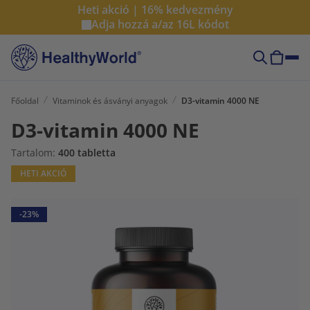
Heti akció | 16% kedvezmény
Adja hozzá a/az
16L
kódot
Főoldal
Vitaminok és ásványi anyagok
D3-vitamin 4000 NE
D3-vitamin 4000 NE
Tartalom:
400 tabletta
HETI AKCIÓ
-23%