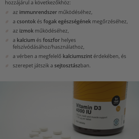
hozzájárul a következőkhöz:
az
immunrendszer
működéséhez,
a
csontok
és
fogak egészségének
megőrzéséhez,
az
izmok
működéséhez,
a
kalcium
és
foszfor
helyes
felszívódásához/használathoz,
a vérben a megfelelő
kalciumszint
érdekében, és
szerepet játszik a
sejtosztász
ban.