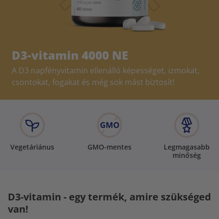
D3-vitamin 4000 NE
A D3 napfényvitamin ellenálló képességet, izmokat,
csontokat, fogakat és még sok mást biztosít!
Vegetáriánus
GMO-mentes
Legmagasabb
minőség
D3-vitamin - egy termék, amire szükséged
van!