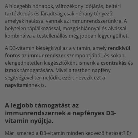
A hidegebb hónapok, változékony időjárás, beltéri
tartózkodás és fáradtság csak néhány tényező,
amelyek hatással vannak az immunrendszerünkre. A
helytelen táplálkozással, mozgáshiánnyal és alvással
kombinálva a testellenállás még jobban legyengülhet.
A D3-vitamin kétségkívül az a vitamin, amely
rendkívül
fontos
az
immunrendszer
szempontjából, és sokan
elengedhetetlen kiegészítőként ismerik a
csontrakás
és
izmok
támogatására. Mivel a testben napfény
segítségével termelődik, ezért nevezik ezt a
napvitamin
nek is.
A legjobb támogatást az
immunrendszernek a napfényes D3-
vitamin nyújtja.
Már ismered a D3-vitamin minden kedvező hatását? Ez