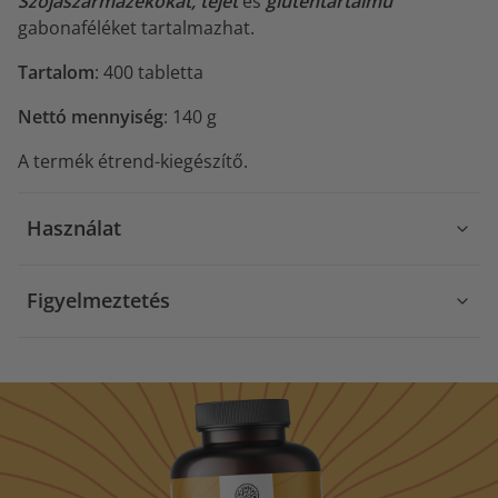
Szójaszármazékokat, tejet
és
gluténtartalmú
gabonaféléket tartalmazhat.
Tartalom
: 400 tabletta
Nettó mennyiség
: 140 g
A termék étrend-kiegészítő.
Használat
Figyelmeztetés