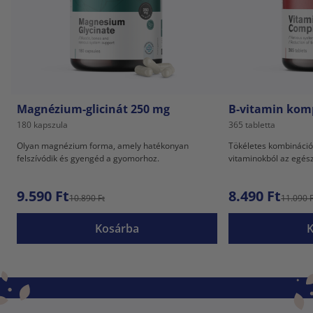
Magnézium-glicinát 250 mg
B-vitamin kom
180 kapszula
365 tabletta
Olyan magnézium forma, amely hatékonyan
Tökéletes kombináció
felszívódik és gyengéd a gyomorhoz.
vitaminokból az egész
9.590 Ft
8.490 Ft
10.890 Ft
11.090 F
Kosárba