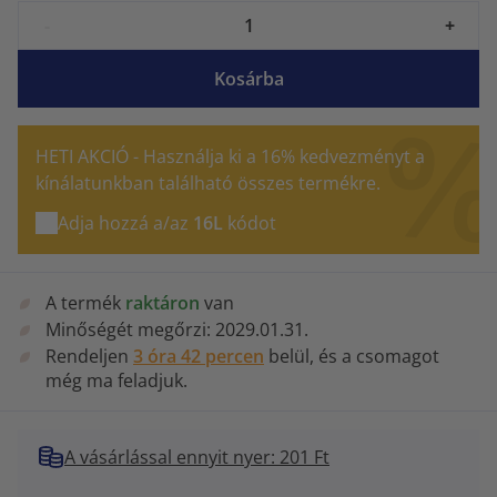
-
+
Kosárba
HETI AKCIÓ - Használja ki a 16% kedvezményt a
kínálatunkban található összes termékre.
Adja hozzá a/az
16L
kódot
A termék
raktáron
van
Minőségét megőrzi:
2029.01.31.
Rendeljen
3 óra 42 percen
belül, és a csomagot
még ma feladjuk.
A vásárlással ennyit nyer: 201 Ft