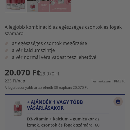
A legjobb kombináció az egészséges csontok és fogak
számára.
az egészséges csontok megőrzése
a vér kalciumszintje
a vér normál véralvadást tesz lehetővé
20.070 Ft
29.070 Ft
223 Ft/nap
Termékszám: KM316
A legalacsonyabb ár az elmúlt 30 napban: 20.070 Ft
+ AJÁNDÉK 1 VAGY TÖBB
VÁSÁRLÁSAKOR
D3-vitamin + kalcium – gumicukor az
izmok, csontok és fogak számára, 60