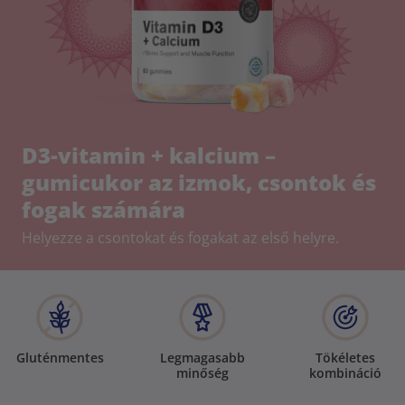
D3-vitamin + kalcium –
gumicukor az izmok, csontok és
fogak számára
Helyezze a csontokat és fogakat az első helyre.
Gluténmentes
Legmagasabb
Tökéletes
minőség
kombináció