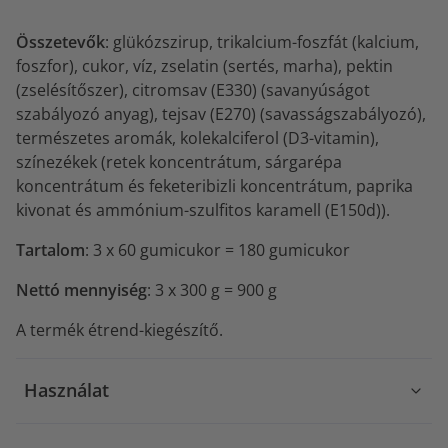
Összetevők
: glükózszirup, trikalcium-foszfát (kalcium,
foszfor), cukor, víz,
zselatin (sertés, marha), pektin
(zselésítőszer), citromsav (E330) (savanyúságot
szabályozó anyag), tejsav (E270) (savasságszabályozó),
természetes aromák, kolekalciferol (D3-vitamin),
színezékek (retek koncentrátum, sárgarépa
koncentrátum és feketeribizli koncentrátum, paprika
kivonat és ammónium-szulfitos karamell (E150d)).
Tartalom
: 3 x 60 gumicukor = 180 gumicukor
Nettó mennyiség
: 3 x 300 g = 900 g
A termék étrend-kiegészítő.
Használat