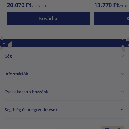
20.070 Ft
13.770 Ft
29.070 Ft
29.070
Kosárba
Cég
Információk
Csatlakozzon hozzánk
Segítség és megrendelések