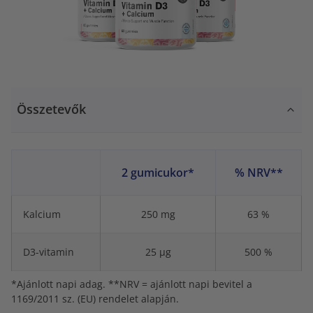
Összetevők
2 gumicukor*
% NRV**
Kalcium
250 mg
63 %
D3-vitamin
25 μg
500 %
*Ajánlott napi adag. **NRV = ajánlott napi bevitel a
1169/2011 sz. (EU) rendelet alapján.