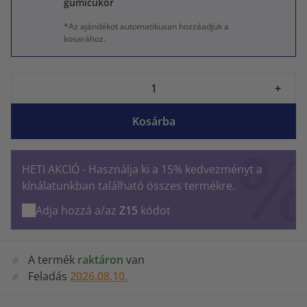
gumicukor
*Az ajándékot automatikusan hozzáadjuk a
kosarához.
-
+
Kosárba
HETI AKCIÓ - Használja ki a 15% kedvezményt a
kínálatunkban található összes termékre.
Adja hozzá a/az
Z15
kódot
A termék
raktáron
van
Feladás
2026.08.10.