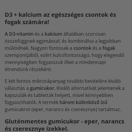
D3 + kalcium az egészséges csontok és
fogak számára!
A D3-vitamin
és a
kalcium
általában szorosan
összefüggnek egymással, és kombinálva a legjobban
működnek. Nagyon fontosak a
csontok
és a
fogak
szempontjából, ezért kulcsfontosságú, hogy elegendő
mennyiségben fogyasszuk őket a mindennapi
étrendünk részeként.
E két fontos mikrotápanyag további bevitelére kiváló
választás a
gumicukor
. Kiváló alternatívát jelentenek a
kapszulák és tabletták helyett, mivel könnyebben
fogyaszthatók. A termék
három különböző ízű
gumicukrot (eper, narancs és cseresznye) tartalmaz.
Gluténmentes gumicukor - eper, narancs
és cseresznye ízekkel.