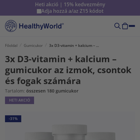
Heti akció | 15% kedvezmény
Adja hozzá a/az
Z15
kódot
Főoldal
Gumicukor
3x D3-vitamin + kalcium – gumicukor az izmok, csontok és fogak számára
3x D3-vitamin + kalcium –
gumicukor az izmok, csontok
és fogak számára
Tartalom:
összesen 180 gumicukor
HETI AKCIÓ
-31%