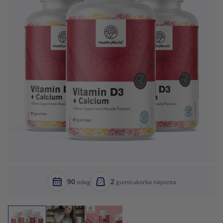
90
2
adag
gumicukorka naponta