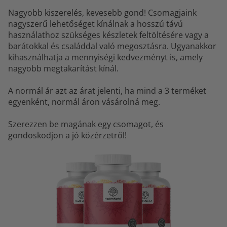
Nagyobb kiszerelés, kevesebb gond! Csomagjaink
nagyszerű lehetőséget kínálnak a hosszú távú
használathoz szükséges készletek feltöltésére vagy a
barátokkal és családdal való megosztásra. Ugyanakkor
kihasználhatja a mennyiségi kedvezményt is, amely
nagyobb megtakarítást kínál.
A normál ár azt az árat jelenti, ha mind a 3 terméket
egyenként, normál áron vásárolná meg.
Szerezzen be magának egy csomagot, és
gondoskodjon a jó közérzetről!