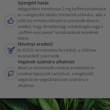
Gyengéd hatás
Adagonként mindössze 2 mg koffeintartalmával
ez a kiegészítő ideális mindazok számára, akik a
zöld tea minden előnyét ki szeretnék élvezni
anélkül, hogy álmatlanság, szívdobogás vagy a
„koffein-visszaesés” kockázatának lennének
kitéve.
Növényi eredetű
Az EGCG természetes forrásból, a zöld tea
kivonatából származik.
Vegánok számára alkalmas
Mivel az összetevők növényi eredetűek és
növényi kapszulát tartalmaz, a kiegészítő
vegánok és vegetáriánusok számára is
alkalmas.