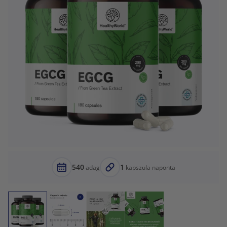
540
1
adag
kapszula naponta