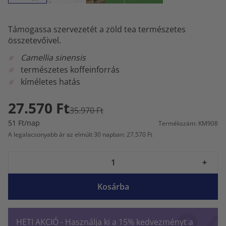
Támogassa szervezetét a zöld tea természetes
összetevőivel.
Camellia sinensis
természetes koffeinforrás
kíméletes hatás
27.570 Ft
35.970 Ft
51 Ft/nap
Termékszám: KM908
A legalacsonyabb ár az elmúlt 30 napban: 27.570 Ft
-
+
Kosárba
HETI AKCIÓ - Használja ki a 15% kedvezményt a