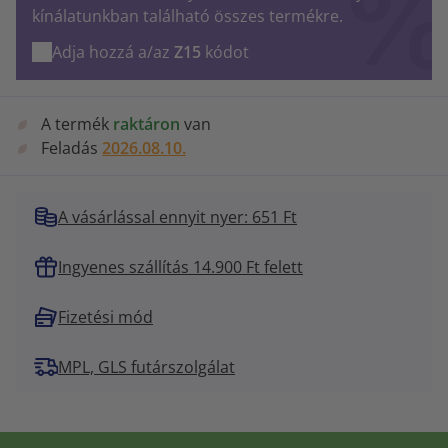
kínálatunkban található összes termékre.
Adja hozzá a/az
Z15
kódot
A termék
raktáron
van
Feladás
2026.08.10.
A vásárlással ennyit nyer: 651 Ft
Ingyenes szállítás 14.900 Ft felett
Fizetési mód
MPL, GLS futárszolgálat