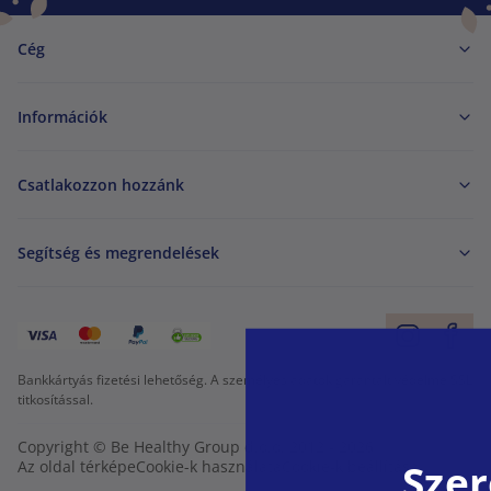
Cég
Információk
Csatlakozzon hozzánk
Segítség és megrendelések
Bankkártyás fizetési lehetőség. A személyes adatok garantált védelme SSL
titkosítással.
Copyright © Be Healthy Group d.o.o. 2012 - 2026
Szer
Az oldal térképe
Cookie-k használata
Cookie-k beállítása