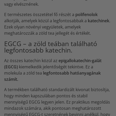
vagy elvésznének.
E természetes összetétel fő részét a
polifenolok
alkotják, amelyek közül a legfontosabbak a
katechinek
.
Ezek olyan növényi vegyületek, amelyek
meghatározzák a zöld tea jellegét és értékét.
EGCG – a zöld teában található
legfontosabb katechin.
Az összes katechin közül az
epigallokatechin-galát
(EGCG)
kiemelkedik jelentőségét tekintve. Ez a
molekula a zöld tea
legfontosabb hatóanyagának
számít.
A termékben található standardizált kivonat biztosítja,
hogy minden kapszulában pontos és stabil
mennyiségű EGCG legyen jelen. Ez praktikus megoldás
mindazok számára, akik pontosan meghatározott
mennyiségű EGCG-t szeretnének bevinni anélkül, hogy