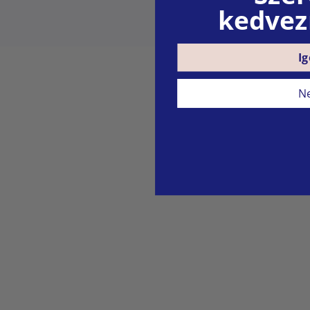
kedvez
Ig
N