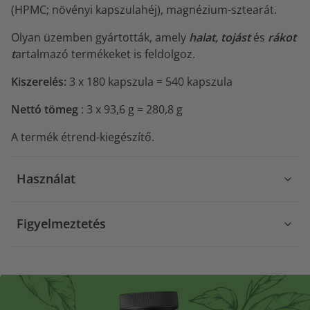
(HPMC; növényi kapszulahéj), magnézium-sztearát.
Olyan üzemben gyártották, amely
halat, tojást
és
rákot
t
artalmazó termékeket is feldolgoz.
Kiszerelés:
3 x 180 kapszula = 540 kapszula
Nettó tömeg
: 3 x 93,6 g = 280,8 g
A termék étrend-kiegészítő.
Használat
Figyelmeztetés