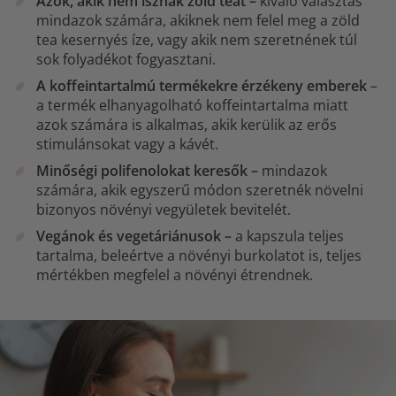
Azok, akik nem isznak zöld teát –
kiváló választás
mindazok számára, akiknek nem felel meg a zöld
tea kesernyés íze, vagy akik nem szeretnének túl
sok folyadékot fogyasztani.
A koffeintartalmú termékekre érzékeny emberek
–
a termék elhanyagolható koffeintartalma miatt
azok számára is alkalmas, akik kerülik az erős
stimulánsokat vagy a kávét.
Minőségi polifenolokat keresők –
mindazok
számára, akik egyszerű módon szeretnék növelni
bizonyos növényi vegyületek bevitelét.
Vegánok és vegetáriánusok –
a kapszula teljes
tartalma, beleértve a növényi burkolatot is, teljes
mértékben megfelel a növényi étrendnek.