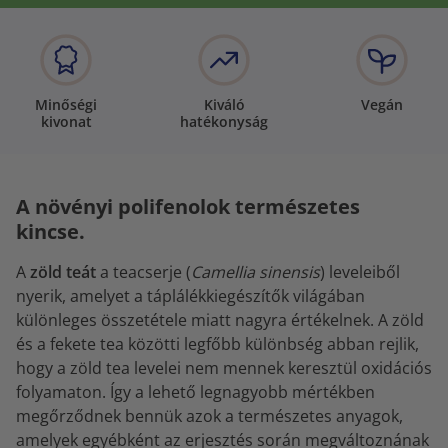
Minőségi
Kiváló
Vegán
kivonat
hatékonyság
A növényi polifenolok természetes
kincse.
A
zöld teát
a teacserje (
Camellia sinensis
) leveleiből
nyerik, amelyet a táplálékkiegészítők világában
különleges összetétele miatt nagyra értékelnek. A zöld
és a fekete tea közötti legfőbb különbség abban rejlik,
hogy a zöld tea levelei nem mennek keresztül oxidációs
folyamaton. Így a lehető legnagyobb mértékben
megőrződnek bennük azok a természetes anyagok,
amelyek egyébként az erjesztés során megváltoznának