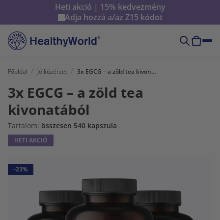
Heti akció | 15% kedvezmény
Adja hozzá a/az
Z15
kódot
Főoldal
Jó közérzet
3x EGCG – a zöld tea kivonatából
3x EGCG – a zöld tea
kivonatából
Tartalom:
összesen 540 kapszula
HETI AKCIÓ
-23%