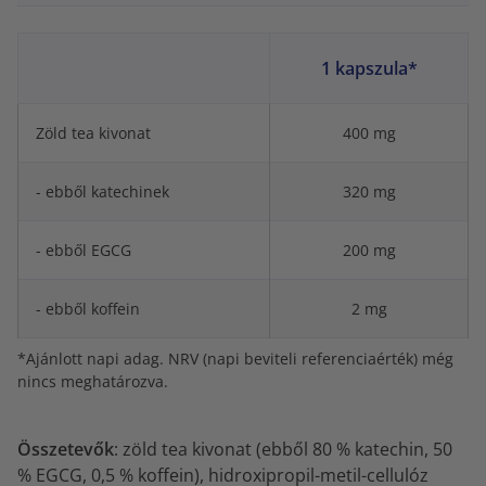
1 kapszula*
Zöld tea kivonat
400 mg
- ebből katechinek
320 mg
- ebből EGCG
200 mg
- ebből koffein
2 mg
*Ajánlott napi adag. NRV (napi beviteli referenciaérték) még
nincs meghatározva.
Összetevők
: zöld tea kivonat (ebből 80 % katechin, 50
% EGCG, 0,5 % koffein), hidroxipropil-metil-cellulóz