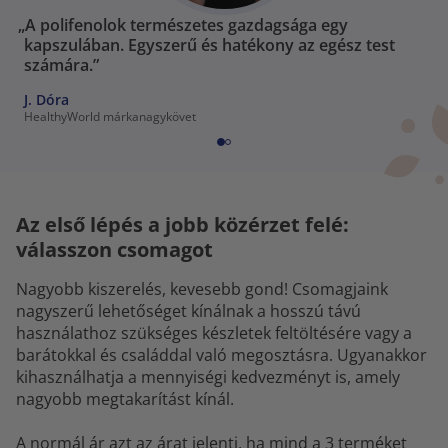
„A polifenolok természetes gazdagsága egy
kapszulában. Egyszerű és hatékony az egész test
számára.”
J. Dóra
HealthyWorld márkanagykövet
Az első lépés a jobb közérzet felé:
válasszon csomagot
Nagyobb kiszerelés, kevesebb gond! Csomagjaink
nagyszerű lehetőséget kínálnak a hosszú távú
használathoz szükséges készletek feltöltésére vagy a
barátokkal és családdal való megosztásra. Ugyanakkor
kihasználhatja a mennyiségi kedvezményt is, amely
nagyobb megtakarítást kínál.
A normál ár azt az árat jelenti, ha mind a 3 terméket