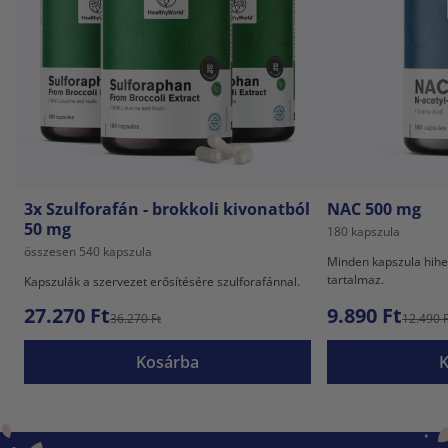
3x Szulforafán - brokkoli kivonatból
NAC 500 mg
50 mg
180 kapszula
összesen 540 kapszula
Minden kapszula hihe
tartalmaz.
Kapszulák a szervezet erősítésére szulforafánnal.
27.270 Ft
9.890 Ft
36.270 Ft
12.490 F
Kosárba