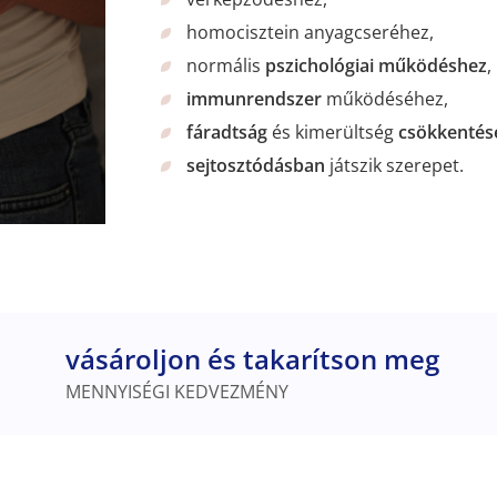
homocisztein anyagcseréhez,
normális
pszichológiai működéshez
,
immunrendszer
működéséhez,
fáradtság
és kimerültség
csökkentés
sejtosztódásban
játszik szerepet.
vásároljon és takarítson meg
MENNYISÉGI KEDVEZMÉNY