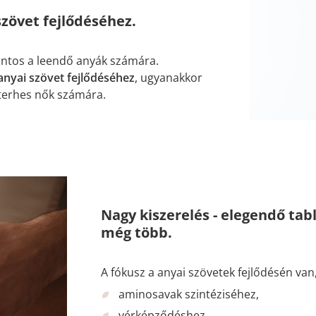
szövet fejlődéséhez.
fontos a leendő anyák számára.
 anyai szövet fejlődéséhez
, ugyanakkor
a terhes nők számára.
Nagy kiszerelés - elegendő tab
még több.
A fókusz a anyai szövetek fejlődésén van,
aminosavak szintéziséhez,
vérképződéshez,