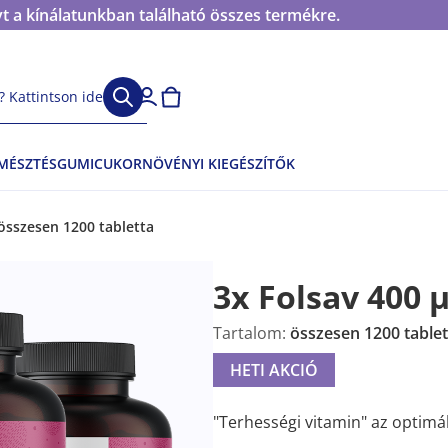
t a kínálatunkban található összes termékre.
 Kattintson ide
EMÉSZTÉS
GUMICUKOR
NÖVÉNYI KIEGÉSZÍTŐK
 összesen 1200 tabletta
3x Folsav 400 
Tartalom:
összesen 1200 tablet
HETI AKCIÓ
"Terhességi vitamin" az optimáli