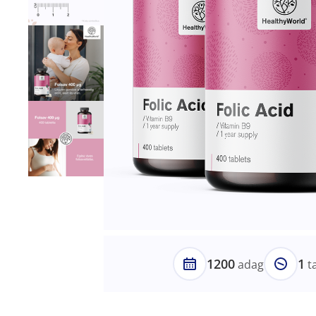
1200
1
adag
t