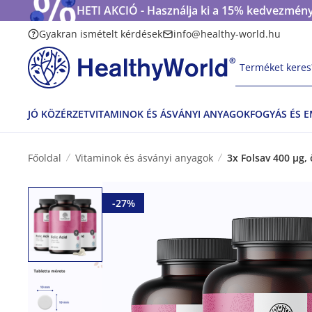
HETI AKCIÓ - Használja ki a 15% kedvezmény
Gyakran ismételt kérdések
info@healthy-world.hu
Terméket keres?
JÓ KÖZÉRZET
VITAMINOK ÉS ÁSVÁNYI ANYAGOK
FOGYÁS ÉS 
Főoldal
Vitaminok és ásványi anyagok
3x Folsav 400 µg,
-27%