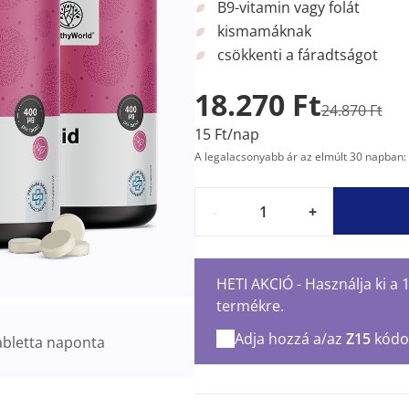
B9-vitamin vagy folát
kismamáknak
csökkenti a fáradtságot
18.270 Ft
24.870 Ft
15 Ft/nap
A legalacsonyabb ár az elmúlt 30 napban: 
-
+
HETI AKCIÓ - Használja ki a
termékre.
Adja hozzá a/az
Z15
kódo
abletta naponta