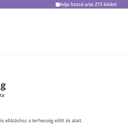
Adja hozzá a/az
Z15
kódot
µg
ta
s ellátáshoz a terhesség előtt és alatt.