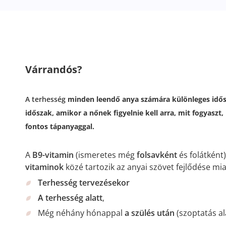
Várrandós?
A terhesség
minden leendő anya számára különleges idősz
időszak, amikor a nőnek figyelnie kell arra, mit fogyaszt
fontos tápanyaggal.
A
B9-vitamin
(ismeretes még
folsavként
és folátként
vitaminok
közé tartozik az anyai szövet fejlődése miat
Terhesség tervezésekor
A terhesség alatt
,
Még néhány hónappal
a szülés után
(szoptatás ala