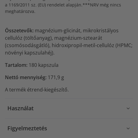
a 1169/2011 sz. (EU) rendelet alapján.***NRV még nincs
meghatározva.
Összetevők:
magnézium-glicinát, mikrokristályos
cellulóz (töltőanyag), magnézium-sztearát
(csomósodásgátló), hidroxipropil-metil-cellulóz (HPMC;
növényi kapszulahéj).
Tartalom:
180 kapszula
Nettó mennyiség:
171,9 g
A termék étrend-kiegészítő.
Használat
Figyelmeztetés