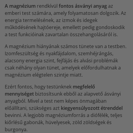
A magnézium
rendkívül
fontos ásványi anyag
az
emberi test számára, amely folyamatosan dolgozik. Az
energia termelésének, az izmok és idegek
működésének hajtóereje, emellett pedig gondoskodik
a test funkcióinak zavartalan összehangolásáról is.
A magnézium hiányának számos tünete van a testben.
Izomfeszültség és nyakfájdalom, szemhéjrángás,
alacsony energia szint, fejfájás és alvási problémák
csak néhány olyan tünet, amelyek előfordulhatnak a
magnézium elégtelen szintje miatt.
Ezért fontos, hogy testünknek
megfelelő
mennyiséget
biztosítsunk ebből az alapvető ásványi
anyagból. Mivel a test nem képes önmagában
előállítani, szükséges azt
kiegyensúlyozott étrenddel
bevinni. A legjobb magnéziumforrás a diófélék, teljes
kiőrlésű gabonák, hüvelyesek, zöld zöldségek és
burgonya.