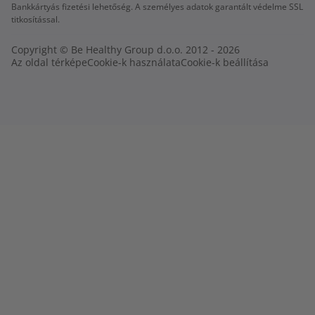
Bankkártyás fizetési lehetőség. A személyes adatok garantált védelme SSL
titkosítással.
Copyright © Be Healthy Group d.o.o. 2012 - 2026
Az oldal térképe
Cookie-k használata
Cookie-k beállítása