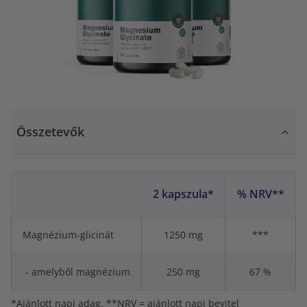
Összetevők
2 kapszula*
% NRV**
Magnézium-glicinát
1250 mg
***
- amelyből magnézium
250 mg
67 %
*Ajánlott napi adag. **NRV = ajánlott napi bevitel