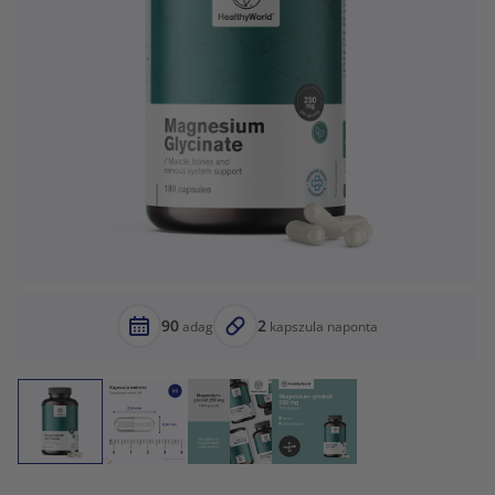
90
2
adag
kapszula naponta