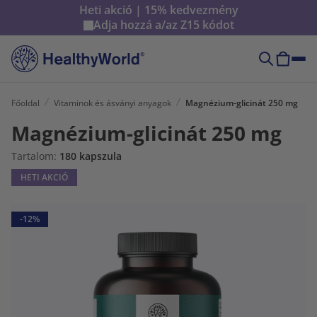
Heti akció | 15% kedvezmény
Adja hozzá a/az
Z15
kódot
Főoldal
Vitaminok és ásványi anyagok
Magnézium-glicinát 250 mg
Magnézium-glicinát 250 mg
Tartalom:
180 kapszula
HETI AKCIÓ
-12%