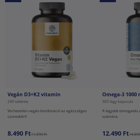
Vegán D3+K2 vitamin
Omega-3 1000 m
240 tabletta
365 lágy kapszula
Verhetetlen vegán kombináció az egészséges
A legjobb támogatás az
csontokért!
számára.
8.490 Ft
12.490 Ft
11.090 Ft
14.690