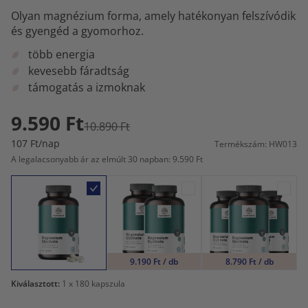
Olyan magnézium forma, amely hatékonyan felszívódik
és gyengéd a gyomorhoz.
több energia
kevesebb fáradtság
támogatás a izmoknak
9.590 Ft
10.890 Ft
107 Ft/nap
Termékszám: HW013
A legalacsonyabb ár az elmúlt 30 napban: 9.590 Ft
9.190 Ft / db
8.790 Ft / db
Kiválasztott:
1
x 180 kapszula