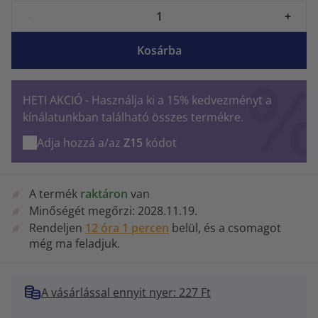
-
+
Kosárba
HETI AKCIÓ - Használja ki a 15% kedvezményt a
kínálatunkban található összes termékre.
Adja hozzá a/az
Z15
kódot
A termék
raktáron
van
Minőségét megőrzi:
2028.11.19.
Rendeljen
12 óra 1 percen
belül, és a csomagot
még ma feladjuk.
A vásárlással ennyit nyer: 227 Ft