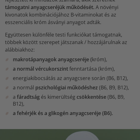
támogatni anyagcseréjük működését.
A növényi
kivonatok kombinációjához B-vitaminokat és az
esszenciális króm ásványi anyagot adták.
Együttesen különféle testi funkciókat támogatnak,
többek között szerepet játszanak / hozzájárulnak az
alábbiakhoz:
makrotápanyagok anyagcseréje (
króm),
a normál vércukorszint
fenntartása (króm),
energiakibocsátás az anyagcsere során (B6, B12),
a normál
pszichológiai működéshez
(B6, B9, B12),
a
fáradtság
és kimerültség
csökkentése
(B6, B9,
B12),
a fehérjék és a glikogén anyagcseréje (B6).