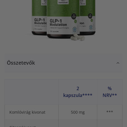
Összetevők
2
%
kapszula****
NRV**
Komlóvirág kivonat
500 mg
***