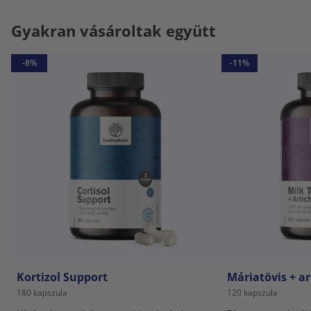
Gyakran vásároltak együtt
-8%
-11%
Kortizol Support
Máriatövis + a
180 kapszula
120 kapszula