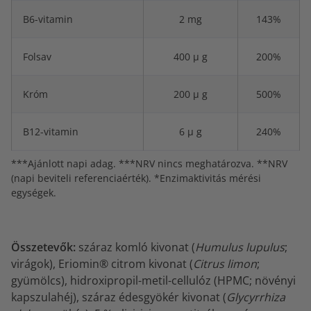
B6-vitamin
2 mg
143%
Folsav
400 μ g
200%
Króm
200 μ g
500%
B12-vitamin
6 μ g
240%
***Ajánlott napi adag. ***NRV nincs meghatározva. **NRV
(napi beviteli referenciaérték). *Enzimaktivitás mérési
egységek.
Összetevők:
száraz komló kivonat (
Humulus lupulus
;
virágok), Eriomin® citrom kivonat (
Citrus limon
;
gyümölcs), hidroxipropil-metil-cellulóz (HPMC; növényi
kapszulahéj), száraz édesgyökér kivonat (
Glycyrrhiza