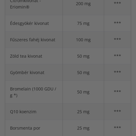
Citromkivonat -
200 mg
***
Eriomin®
Édesgyökér kivonat
75 mg
***
Fűszeres fahéj kivonat
100 mg
***
Zöld tea kivonat
50 mg
***
Gyömbér kivonat
50 mg
***
Bromelain (1000 GDU /
50 mg
***
g *)
Q10 koenzim
25 mg
***
Borsmenta por
25 mg
***