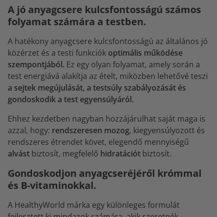
A jó anyagcsere kulcsfontosságú számos
folyamat számára a testben.
A hatékony anyagcsere kulcsfontosságú az általános jó
közérzet és a testi funkciók
optimális működése
szempontjából.
Ez egy olyan folyamat, amely során a
test energiává alakítja az ételt, miközben lehetővé teszi
a sejtek megújulását, a testsúly szabályozását és
gondoskodik a test egyensúlyáról.
Ehhez kezdetben nagyban hozzájárulhat saját maga is
azzal, hogy:
rendszeresen mozog
, kiegyensúlyozott és
rendszeres étrendet követ, elegendő mennyiségű
alvást
biztosít, megfelelő
hidratációt
biztosít.
Gondoskodjon anyagcseréjéről krómmal
és B-vitaminokkal.
A HealthyWorld márka egy különleges formulát
fejlesztett ki mindazok számára, akik szeretnék