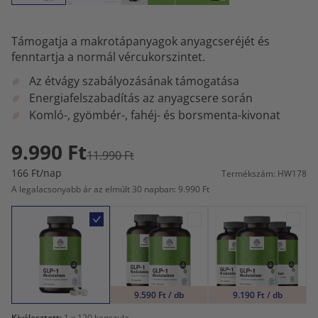
Támogatja a makrotápanyagok anyagcseréjét és
fenntartja a normál vércukorszintet.
Az étvágy szabályozásának támogatása
Energiafelszabadítás az anyagcsere során
Komló-, gyömbér-, fahéj- és borsmenta-kivonat
9.990 Ft
11.990 Ft
166 Ft/nap
Termékszám: HW178
A legalacsonyabb ár az elmúlt 30 napban: 9.990 Ft
9.590 Ft / db
9.190 Ft / db
Kiválasztott:
1
x 120 kapszula