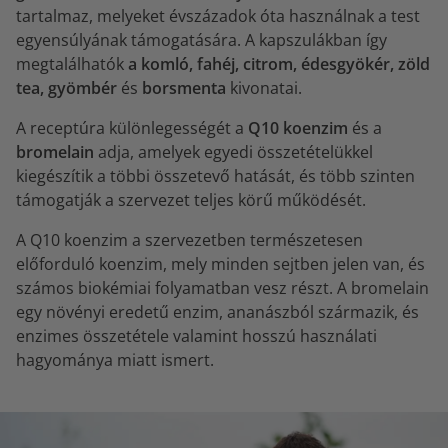
tartalmaz, melyeket évszázadok óta használnak a test
egyensúlyának támogatására. A kapszulákban így
megtalálhatók
a komló, fahéj, citrom, édesgyökér, zöld
tea, gyömbér
és
borsmenta
kivonatai.
A receptúra különlegességét a
Q10
koenzim
és a
bromelain
adja, amelyek egyedi összetételükkel
kiegészítik a többi összetevő hatását, és több szinten
támogatják a szervezet teljes körű működését.
A Q10 koenzim a szervezetben természetesen
előforduló koenzim, mely minden sejtben jelen van, és
számos biokémiai folyamatban vesz részt. A bromelain
egy növényi eredetű enzim, ananászból származik, és
enzimes összetétele valamint hosszú használati
hagyománya miatt ismert.