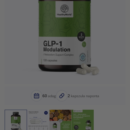
60
2
adag
kapszula naponta