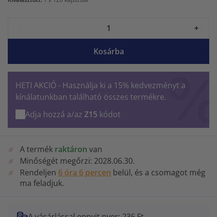
-
+
Kosárba
HETI AKCIÓ - Használja ki a 15% kedvezményt a
kínálatunkban található összes termékre.
Adja hozzá a/az
Z15
kódot
A termék
raktáron
van
Minőségét megőrzi:
2028.06.30.
Rendeljen
6 óra 6 percen
belül, és a csomagot még
ma feladjuk.
A vásárlással ennyit nyer: 236 Ft