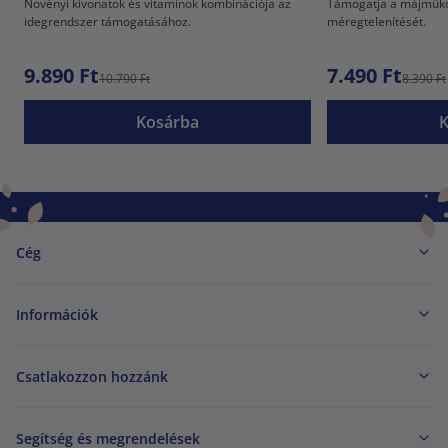
Növényi kivonatok és vitaminok kombinációja az
Támogatja a májműkö
idegrendszer támogatásához.
méregtelenítését.
9.890 Ft
7.490 Ft
10.790 Ft
8.390 Ft
Kosárba
Cég
Információk
Csatlakozzon hozzánk
Segítség és megrendelések