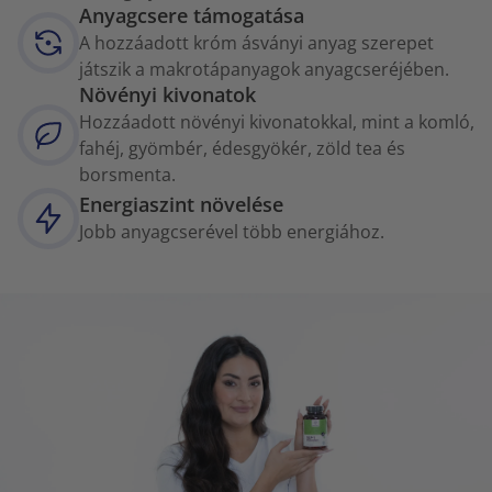
Anyagcsere támogatása
A hozzáadott króm ásványi anyag szerepet
játszik a makrotápanyagok anyagcseréjében.
Növényi kivonatok
Hozzáadott növényi kivonatokkal, mint a komló,
fahéj, gyömbér, édesgyökér, zöld tea és
borsmenta.
Energiaszint növelése
Jobb anyagcserével több energiához.