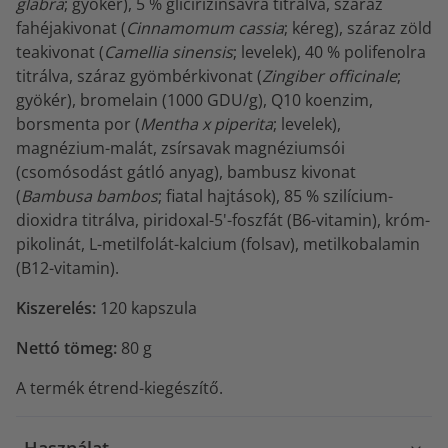
glabra
; gyökér), 5 % glicirizinsavra titrálva, száraz
fahéjakivonat (
Cinnamomum cassia
; kéreg), száraz zöld
teakivonat (
Camellia sinensis
; levelek), 40 % polifenolra
titrálva, száraz gyömbérkivonat (
Zingiber officinale
;
gyökér), bromelain (1000 GDU/g), Q10 koenzim,
borsmenta por (
Mentha x piperita
; levelek),
magnézium-malát, zsírsavak magnéziumsói
(csomósodást gátló anyag), bambusz kivonat
(
Bambusa bambos
; fiatal hajtások), 85 % szilícium-
dioxidra titrálva, piridoxal-5'-foszfát (B6-vitamin), króm-
pikolinát, L-metilfolát-kalcium (folsav), metilkobalamin
(B12-vitamin).
Kiszerelés:
120 kapszula
Nettó tömeg:
80 g
A termék étrend-kiegészítő.