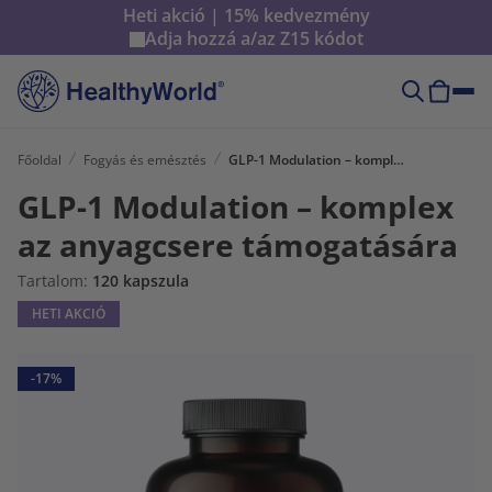
Heti akció | 15% kedvezmény
Adja hozzá a/az
Z15
kódot
Főoldal
Fogyás és emésztés
GLP-1 Modulation – komplex az anyagcsere támogatására
GLP-1 Modulation – komplex
az anyagcsere támogatására
Tartalom:
120 kapszula
HETI AKCIÓ
-17%