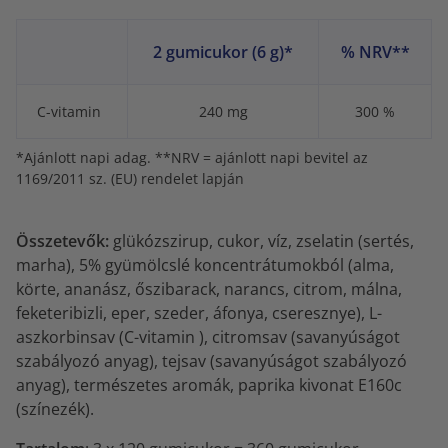
2 gumicukor (6 g)*
% NRV**
C-vitamin
240 mg
300 %
*Ajánlott napi adag. **NRV = ajánlott napi bevitel az
1169/2011 sz. (EU) rendelet lapján
Összetevők:
glükózszirup, cukor, víz, zselatin (sertés,
marha), 5% gyümölcslé koncentrátumokból (alma,
körte, ananász, őszibarack, narancs, citrom, málna,
feketeribizli, eper, szeder, áfonya, cseresznye), L-
aszkorbinsav (C-vitamin ), citromsav (savanyúságot
szabályozó anyag), tejsav (savanyúságot szabályozó
anyag), természetes aromák, paprika kivonat E160c
(színezék).