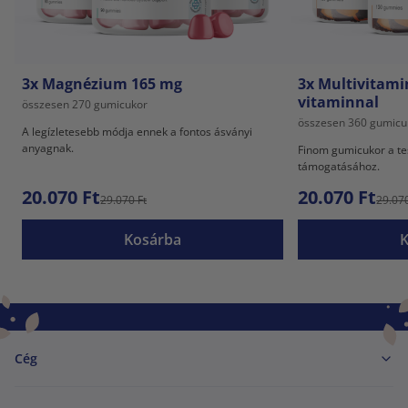
3x Magnézium 165 mg
3x Multivitami
vitaminnal
összesen 270 gumicukor
összesen 360 gumicu
A legízletesebb módja ennek a fontos ásványi
anyagnak.
Finom gumicukor a tes
támogatásához.
20.070 Ft
20.070 Ft
29.070 Ft
29.070
Kosárba
Cég