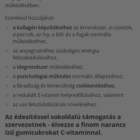
működésében.
Ezenkívül hozzájárul:
a kollagén képződéséhez
az érrendszer, a csontok,
a porcok, az íny, a bőr és a fogak normális
működéséhez,
az anyagcseréhez szükséges energia
felszabadulásához,
a
idegrendszer
működéséhez,
a
pszichológiai működés
normális állapotához,
a fáradtság és kimerültség
csökkentéséhez
,
a redukált E-vitamin helyreállításához, valamint
az vas felszívódásának növeléséhez.
Az édesítéssel sokoldalú támogatás a
szervezetnek - élvezze a finom narancs
ízű gumicukrokat C-vitaminnal.