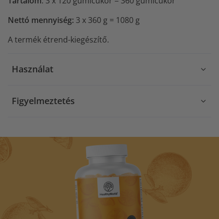
Tartalom
: 3 x 120 gumicukor = 360 gumicukor
Nettó mennyiség:
3 x 360 g = 1080 g
A termék étrend-kiegészítő.
Használat
Figyelmeztetés