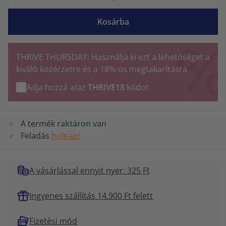
Kosárba
THRIVE THURSDAY: Használja ki ezt a lehetőséget a
kiváló közérzetre és a 18%-os megtakarításra.
Adja hozzá a/az
THRIVE18
kódot
A termék
raktáron
van
Feladás
holnap!
A vásárlással ennyit nyer: 325 Ft
Ingyenes szállítás 14.900 Ft felett
Fizetési mód