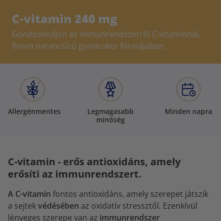
C-vitamin 240 mg
Gondoskodjon az immunrendszerről C-vitaminnal,
finom narancsízű gumicukor formájában.
Allergénmentes
Legmagasabb
Minden napra
minőség
C-vitamin - erős antioxidáns, amely
erősíti az immunrendszert.
A C-vitamin
fontos antioxidáns, amely szerepet játszik
a sejtek
védésében
az oxidatív stressztől. Ezenkívül
lényeges szerepe van az
immunrendszer