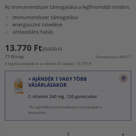
Az immunrendszer támogatása a legfinomabb módon.
immunrendszer támogatása
energiaszint növelése
antioxidáns hatás
13.770 Ft
29.070 Ft
77 Ft/nap
Termékszám: KM317
A legalacsonyabb ár az elmúlt 30 napban: 13.770 Ft
+ AJÁNDÉK 1 VAGY TÖBB
VÁSÁRLÁSAKOR
C-vitamin 240 mg, 120 gumicukor
*Az ajándékot automatikusan hozzáadjuk a
kosarához.
-
+