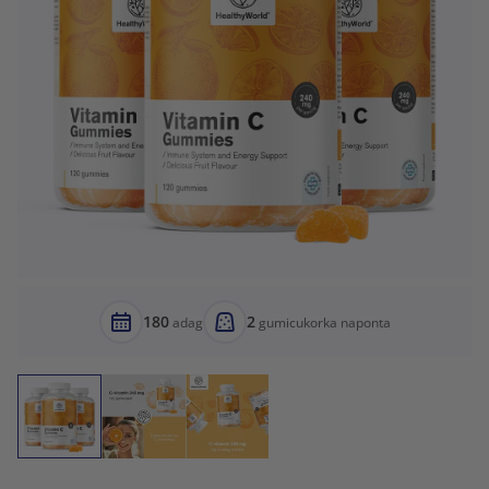
180
2
adag
gumicukorka naponta