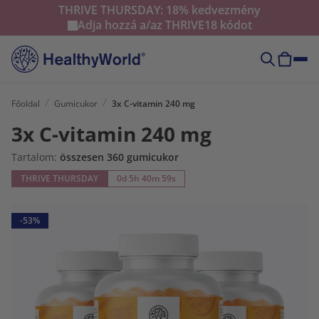
THRIVE THURSDAY: 18% kedvezmény
Adja hozzá a/az
THRIVE18
kódot
Főoldal
Gumicukor
3x C-vitamin 240 mg
3x C-vitamin 240 mg
Tartalom:
összesen 360 gumicukor
THRIVE THURSDAY
0d 5h 40m 58s
-53%