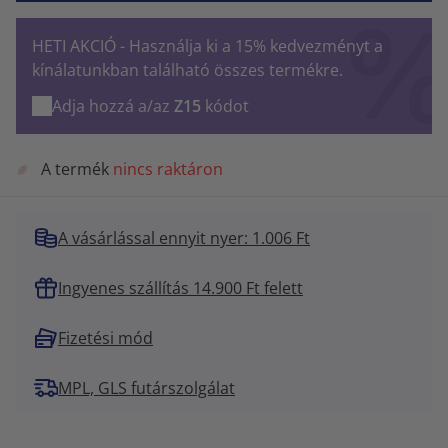
HETI AKCIÓ - Használja ki a 15% kedvezményt a
kínálatunkban található összes termékre.
Adja hozzá a/az
Z15
kódot
A termék
nincs raktáron
A vásárlással ennyit nyer: 1.006 Ft
Ingyenes szállítás 14.900 Ft felett
Fizetési mód
MPL, GLS futárszolgálat