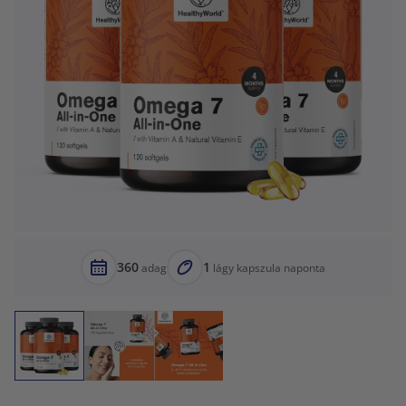
360
1
adag
lágy kapszula naponta