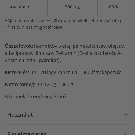
A-vitamin
500 µ g
63 %
*Ajánlott napi adag. **NRV (napi beviteli referenciaérték).
***NRV nincs meghatározva.
Összetevők:
homoktövis olaj, palmitoleinsav, olajsav,
alfa-liponsav, linolsav, E-vitamin (D-alfatokoferol), A-
vitamin (retinil-palmitát).
Kiszerelés:
3 x 120 lágy kapszula = 360 lágy kapszula
Nettó tömeg:
3 x 120 g = 360 g
A termék étrend-kiegészítő.
Használat
Figyelmeztetés