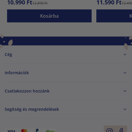
10.990 Ft
11.590 Ft
12.890 Ft
12.490
Kosárba
Cég
Információk
Csatlakozzon hozzánk
Segítség és megrendelések