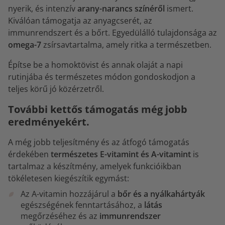
nyerik, és intenzív
arany-narancs színéről
ismert.
Kiválóan támogatja az anyagcserét, az
immunrendszert és a bőrt. Egyedülálló tulajdonsága az
omega-7
zsírsavtartalma, amely ritka a természetben.
Építse be a homoktövist és annak olaját a napi
rutinjába és természetes módon gondoskodjon a
teljes körű jó közérzetről.
További kettős támogatás még jobb
eredményekért.
A még jobb teljesítmény és az átfogó támogatás
érdekében
természetes E-vitamint és A-vitamint
is
tartalmaz a készítmény, amelyek funkcióikban
tökéletesen kiegészítik egymást:
Az A-vitamin hozzájárul a
bőr és a nyálkahártyák
egészségének fenntartásához, a
látás
megőrzéséhez és az
immunrendszer