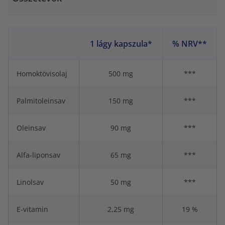
1 lágy kapszula*
% NRV**
Homoktövisolaj
500 mg
***
Palmitoleinsav
150 mg
***
Oleinsav
90 mg
***
Alfa-liponsav
65 mg
***
Linolsav
50 mg
***
E-vitamin
2,25 mg
19 %