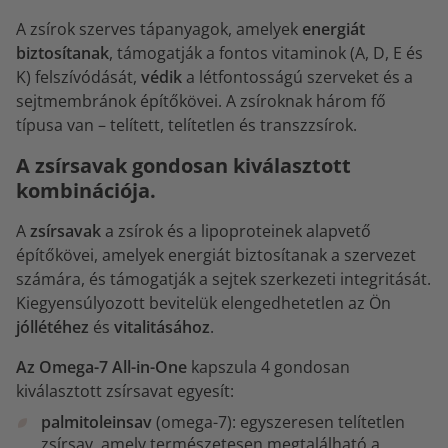
A zsírok szerves tápanyagok, amelyek
energiát
biztosítanak
, támogatják a fontos vitaminok (A, D, E és
K) felszívódását,
védik
a létfontosságú szerveket és a
sejtmembránok építőkövei. A zsíroknak három fő
típusa van – telített, telítetlen és transzzsírok.
A zsírsavak gondosan kiválasztott
kombinációja.
A
zsírsavak
a zsírok és a lipoproteinek alapvető
építőkövei, amelyek energiát biztosítanak a szervezet
számára, és támogatják a sejtek szerkezeti integritását.
Kiegyensúlyozott bevitelük elengedhetetlen az Ön
jóllétéhez
és
vitalitásához
.
Az Omega-7 All-in-One
kapszula 4 gondosan
kiválasztott zsírsavat egyesít:
palmitoleinsav
(omega-7): egyszeresen telítetlen
zsírsav, amely természetesen megtalálható a