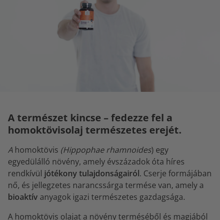
A természet kincse – fedezze fel a
homoktövisolaj természetes erejét.
A
homoktövis
(Hippophae rhamnoides
) egy
egyedülálló növény, amely évszázadok óta híres
rendkívül
jótékony tulajdonságairól
. Cserje formájában
nő, és jellegzetes narancssárga termése van, amely a
bioaktív
anyagok igazi természetes gazdagsága.
A homoktövis olajat a növény terméséből és magjából