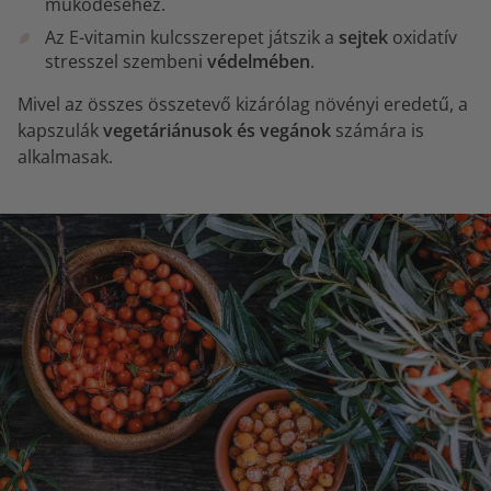
működéséhez.
Az E-vitamin kulcsszerepet játszik a
sejtek
oxidatív
stresszel szembeni
védelmében
.
Mivel az összes összetevő kizárólag növényi eredetű, a
kapszulák
vegetáriánusok és vegánok
számára is
alkalmasak.