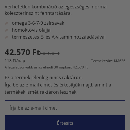
Verhetetlen kombináció az egészséges, normál
koleszterinszint fenntartására.
omega 3-6-7-9 zsírsavak
homoktövis olajjal
természetes E- és A-vitamin hozzáadásával
42.570 Ft
50.970 Ft
118 Ft/nap
Termékszám: KM636
A legalacsonyabb ár az elmúlt 30 napban: 42.570 Ft
Ez a termék jelenleg
nincs raktáron.
Írja be az e-mail címét és értesítjük majd, amint a
termékek ismét raktáron lesznek.
Értesíts