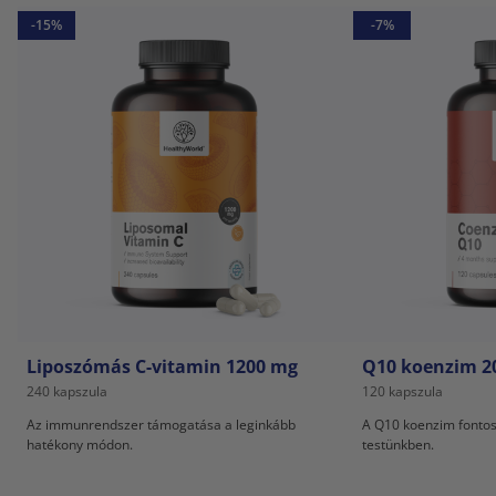
-15%
-7%
Liposzómás C-vitamin 1200 mg
Q10 koenzim 2
240 kapszula
120 kapszula
Az immunrendszer támogatása a leginkább
A Q10 koenzim fontos
hatékony módon.
testünkben.