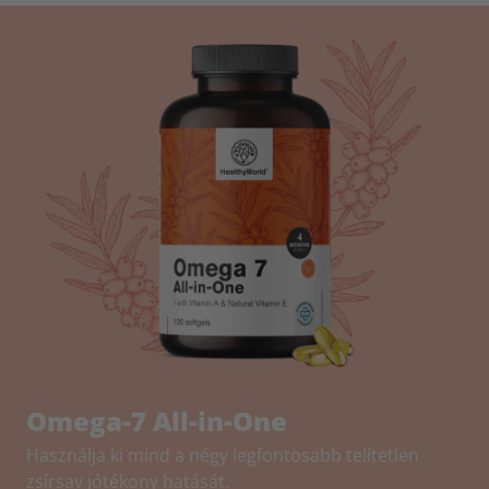
Omega-7 All-in-One
Használja ki mind a négy legfontosabb telítetlen
zsírsav jótékony hatását.