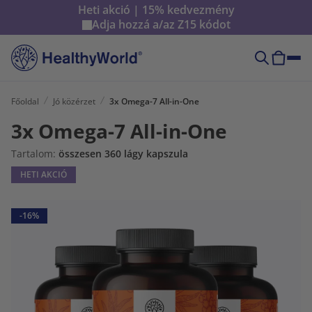
Heti akció | 15% kedvezmény
Adja hozzá a/az
Z15
kódot
Főoldal
Jó közérzet
3x Omega-7 All-in-One
3x Omega-7 All-in-One
Tartalom:
összesen 360 lágy kapszula
HETI AKCIÓ
-16%