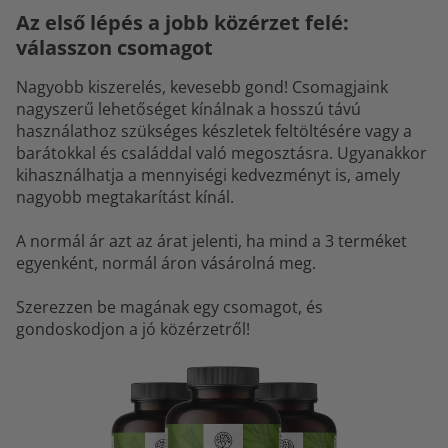
Az első lépés a jobb közérzet felé:
válasszon csomagot
Nagyobb kiszerelés, kevesebb gond! Csomagjaink
nagyszerű lehetőséget kínálnak a hosszú távú
használathoz szükséges készletek feltöltésére vagy a
barátokkal és családdal való megosztásra. Ugyanakkor
kihasználhatja a mennyiségi kedvezményt is, amely
nagyobb megtakarítást kínál.
A normál ár azt az árat jelenti, ha mind a 3 terméket
egyenként, normál áron vásárolná meg.
Szerezzen be magának egy csomagot, és
gondoskodjon a jó közérzetről!