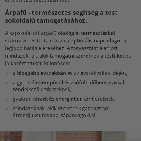
Árpafű - természetes segítség a test
sokoldalú támogatásához.
A kapszulázott árpafű
ökológiai termesztésből
származik és tartalmazza a
optimális napi adagot
a
legjobb hatás eléréséhez. A fogyasztást ajánlott
mindazoknak, akik
támogatni szeretnék a testüket
és
jó közérzetüket, különösen:
a
hidegebb évszakban
és az évszakváltás idején,
a gyors
élettempóval és zsúfolt időbeosztással
rendelkező embereknek,
gyakran
fáradt és energiátlan
embereknek,
mindazoknak, akik szeretnék gazdagítani
étrendjüket további tápanyagokkal.