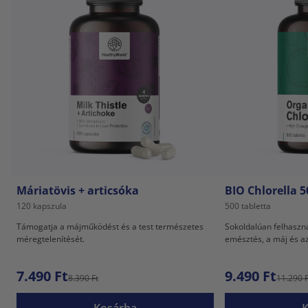
Máriatövis + articsóka
BIO Chlorella 
120 kapszula
500 tabletta
Támogatja a májműködést és a test természetes
Sokoldalúan felhaszn
méregtelenítését.
emésztés, a máj és az 
érdekében.
7.490 Ft
9.490 Ft
8.390 Ft
11.290 F