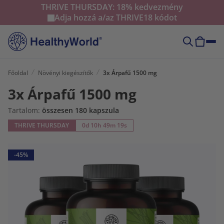
THRIVE THURSDAY: 18% kedvezmény
Adja hozzá a/az
THRIVE18
kódot
Főoldal
Növényi kiegészítők
3x Árpafű 1500 mg
3x Árpafű 1500 mg
Tartalom:
összesen 180 kapszula
THRIVE THURSDAY
0d 10h 49m 18s
-45%