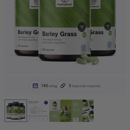
180
3
adag
kapszula naponta