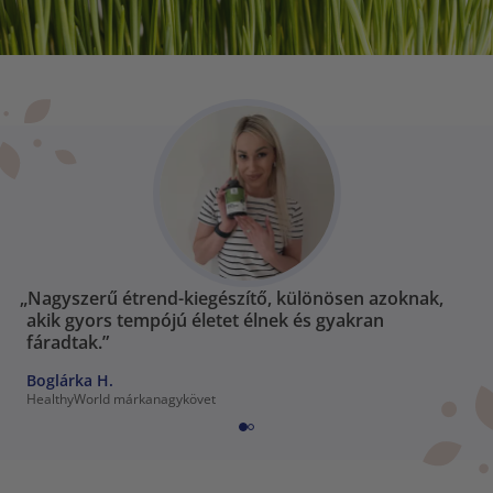
„Nagyszerű étrend-kiegészítő, különösen azoknak,
akik gyors tempójú életet élnek és gyakran
fáradtak.”
Boglárka H.
HealthyWorld márkanagykövet