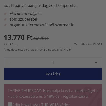
Sok tápanyagban gazdag zöld szuperétel.
Hordeum vulgare
zöld szuperétel
organikus termesztésből származik
13.770 Ft
25.170 Ft
77 Ft/nap
Termékszám: KM329
A legalacsonyabb ár az elmúlt 30 napban: 13.770 Ft
-
+
Kosárba
THRIVE THURSDAY: Használja ki ezt a lehetőséget a
kiváló közérzetre és a 18%-os megtakarításra.
Adja hozzá a/az
THRIVE18
kódot