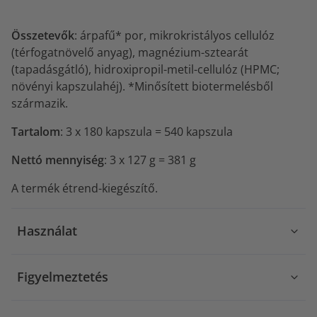
Összetevők
: árpafű* por, mikrokristályos cellulóz
(térfogatnövelő anyag), magnézium-sztearát
(tapadásgátló), hidroxipropil-metil-cellulóz (HPMC;
növényi kapszulahéj). *Minősített biotermelésből
származik.
Tartalom
: 3 x 180 kapszula = 540 kapszula
Nettó mennyiség
: 3 x 127 g = 381 g
A termék étrend-kiegészítő.
Használat
Figyelmeztetés