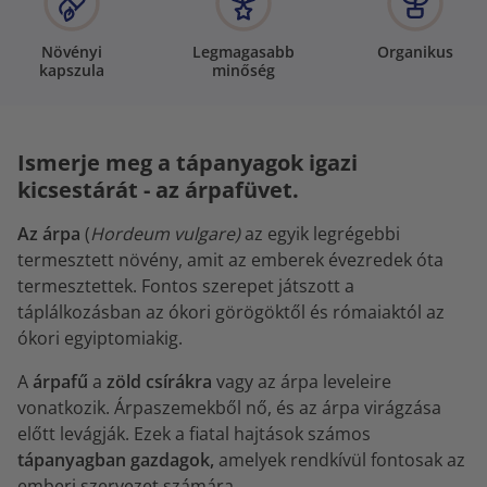
Növényi
Legmagasabb
Organikus
kapszula
minőség
Ismerje meg a tápanyagok igazi
kicsestárát - az árpafüvet.
Az árpa
(
Hordeum vulgare)
az egyik legrégebbi
termesztett növény, amit az emberek évezredek óta
termesztettek. Fontos szerepet játszott a
táplálkozásban az ókori görögöktől és rómaiaktól az
ókori egyiptomiakig.
A
árpafű
a
zöld csírákra
vagy az árpa leveleire
vonatkozik. Árpaszemekből nő, és az árpa virágzása
előtt levágják. Ezek a fiatal hajtások számos
tápanyagban gazdagok,
amelyek rendkívül fontosak az
emberi szervezet számára.