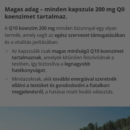
Magas adag – minden kapszula 200 mg Q0
koenzimet tartalmaz.
A
Q10 koenzim 200 mg
minden bizonnyal egy olyan
termék, amely segít az
egész szervezet támogatásában
és a vitalitás javításában.
Az kapszulák csak
magas minőségű Q10 koenzimet
tartalmaznak
, amelyek kitűnően felszívódnak a
testben, így biztosítva a
legnagyobb
hatékonyságot
.
Mindazoknak, akik
további energiával szeretnék
ellátni a testüket és gondoskodni a fiatalkori
megjelenésről,
a hatásai miatt kiváló választás.