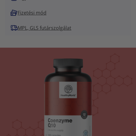
Fizetési mód
MPL, GLS futárszolgálat