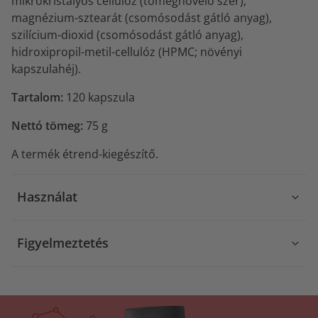
mikrokristályos cellulóz (tömegnövelő szer),
magnézium-sztearát (csomósodást gátló anyag),
szilícium-dioxid (csomósodást gátló anyag),
hidroxipropil-metil-cellulóz (HPMC; növényi
kapszulahéj).
Tartalom:
120 kapszula
Nettó tömeg:
75 g
A termék étrend-kiegészítő.
Használat
Figyelmeztetés