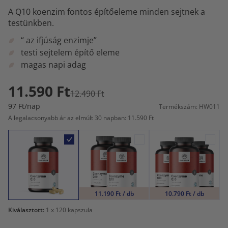
A Q10 koenzim fontos építőeleme minden sejtnek a
testünkben.
“ az ifjúság enzimje”
testi sejtelem építő eleme
magas napi adag
11.590 Ft
12.490 Ft
97 Ft/nap
Termékszám: HW011
A legalacsonyabb ár az elmúlt 30 napban: 11.590 Ft
11.190 Ft / db
10.790 Ft / db
Kiválasztott:
1
x 120 kapszula