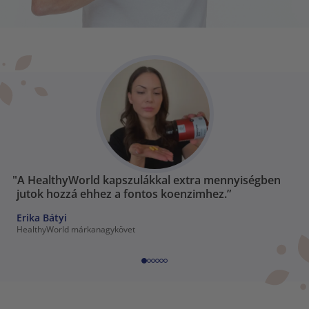
"A HealthyWorld kapszulákkal extra mennyiségben
jutok hozzá ehhez a fontos koenzimhez.”
Erika Bátyi
HealthyWorld márkanagykövet