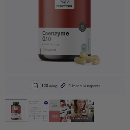
120
1
adag
kapszula naponta