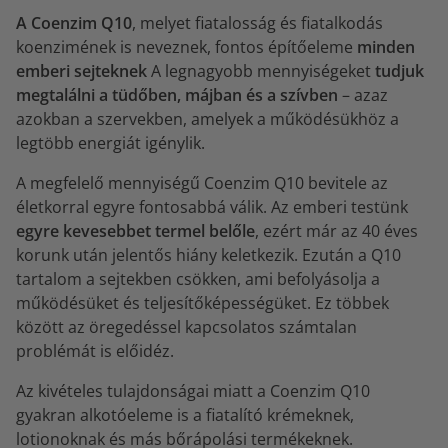
A Coenzim Q10
, melyet fiatalosság és fiatalkodás
koenzimének is neveznek, fontos építőeleme
minden
emberi sejteknek
A legnagyobb mennyiségeket
tudjuk
megtalálni a tüdőben, májban és a szívben
– azaz
azokban a szervekben, amelyek a működésükhöz a
legtöbb energiát igénylik.
A megfelelő mennyiségű Coenzim Q10 bevitele az
életkorral egyre fontosabbá válik. Az emberi testünk
egyre kevesebbet termel belőle
, ezért már az 40 éves
korunk után jelentős hiány keletkezik. Ezután a Q10
tartalom a sejtekben csökken, ami befolyásolja a
működésüket és teljesítőképességüket. Ez többek
között az öregedéssel kapcsolatos számtalan
problémát is előidéz.
Az kivételes tulajdonságai miatt a Coenzim Q10
gyakran alkotóeleme is a fiatalító krémeknek,
lotionoknak és más bőrápolási termékeknek.