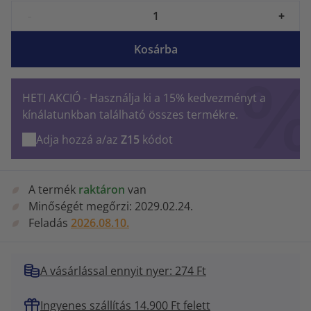
-
+
Kosárba
HETI AKCIÓ - Használja ki a 15% kedvezményt a
kínálatunkban található összes termékre.
Adja hozzá a/az
Z15
kódot
A termék
raktáron
van
Minőségét megőrzi:
2029.02.24.
Feladás
2026.08.10.
A vásárlással ennyit nyer: 274 Ft
Ingyenes szállítás 14.900 Ft felett