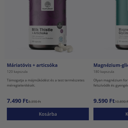
Máriatövis + articsóka
Magnézium-gli
120 kapszula
180 kapszula
Támogatja a májműködést és a test természetes
Olyan magnézium for
méregtelenítését.
felszívódik és gyeng
7.490 Ft
9.590 Ft
8.390 Ft
10.890 F
Kosárba