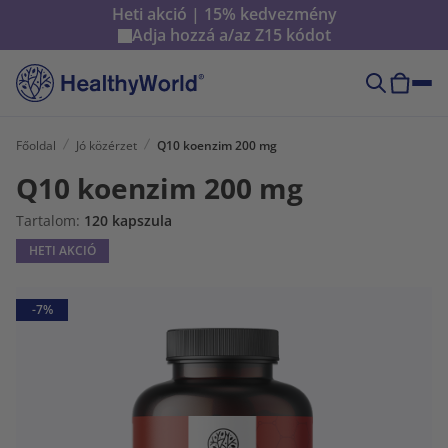
Heti akció | 15% kedvezmény
Adja hozzá a/az
Z15
kódot
Főoldal
Jó közérzet
Q10 koenzim 200 mg
Q10 koenzim 200 mg
Tartalom:
120 kapszula
HETI AKCIÓ
-7%