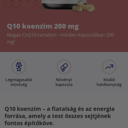
Q10 koenzim 200 mg
Magas CoQ10-tartalom - minden kapszulában 200
mg!
Legmagasabb
Növényi
Kiváló
minőség
kapszula
hatékonyság
Q10 koenzim – a fiatalság és az energia
forrása, amely a test összes sejtjének
fontos építőköve.