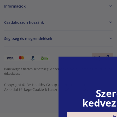
Információk
Csatlakozzon hozzánk
Segítség és megrendelések
Bankkártyás fizetési lehetőség. A személyes adatok garantált védelme SSL
titkosítással.
Copyright © Be Healthy Group d.o.o. 2012 - 2026
Szer
Az oldal térképe
Cookie-k használata
Cookie-k beállítása
kedvez
Ig