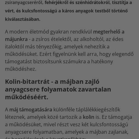
zsíranyagcseréről
, fehérjékről és szénhidrátokról, tisztítja a
vért, és kulcsfontosságú a káros anyagok testből történő
kiválasztásában.
A modern életmód gyakran rendkívül
megterhelő a
májunkra
- a zsíros ételektől, az alkoholtól, az édes
italoktól más tényezőkig, amelyek nehezítik a
működésüket. Ezért figyelnünk kell arra, hogy elegendő
támogatást biztosítsunk számukra a hatékony
működéshez.
Kolin-bitartrát - a májban zajló
anyagcsere folyamatok zavartalan
működéséért.
A
máj támogatására
különféle táplálékkiegészítők
léteznek, amelyek közé tartozik a
kolin
is. Ez támogatja
a működésüket, mivel részt vesz két kulcsfontosságú
anyagcsere folyamatban, amelyek a májban zajlanak,