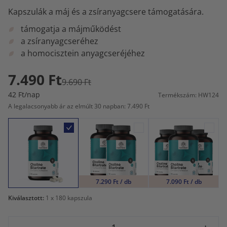
Kapszulák a máj és a zsíranyagcsere támogatására.
támogatja a májműködést
a zsíranyagcseréhez
a homocisztein anyagcseréjéhez
7.490 Ft
9.690 Ft
42 Ft/nap
Termékszám: HW124
A legalacsonyabb ár az elmúlt 30 napban: 7.490 Ft
7.290 Ft / db
7.090 Ft / db
Kiválasztott:
1
x 180 kapszula