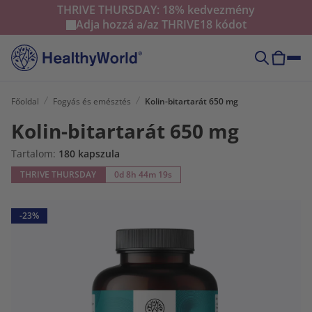
THRIVE THURSDAY: 18% kedvezmény
Adja hozzá a/az
THRIVE18
kódot
Főoldal
Fogyás és emésztés
Kolin-bitartarát 650 mg
Kolin-bitartarát 650 mg
Tartalom:
180 kapszula
THRIVE THURSDAY
0d 8h 44m 18s
-23%