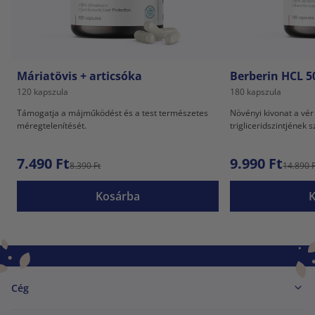
Máriatövis + articsóka
Berberin HCL 
120 kapszula
180 kapszula
Támogatja a májműködést és a test természetes
Növényi kivonat a vér
méregtelenítését.
trigliceridszintjének 
7.490 Ft
9.990 Ft
8.390 Ft
14.890 F
Kosárba
Cég