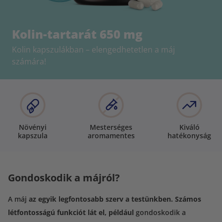
Kolin-tartarát 650 mg
Kolin kapszulákban – elengedhetetlen a máj
számára!
Növényi
Mesterséges
Kiváló
kapszula
aromamentes
hatékonyság
Gondoskodik a májról?
A máj
az egyik legfontosabb szerv a testünkben. Számos
létfontosságú funkciót lát el, például
gondoskodik a