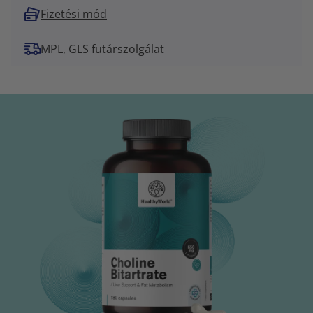
Fizetési mód
MPL, GLS futárszolgálat