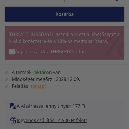
-
+
Kosárba
THRIVE THURSDAY: Használja ki ezt a lehetőséget a
kiváló közérzetre és a 18%-os megtakarításra.
Adja hozzá a/az
THRIVE18
kódot
A termék
raktáron
van
Minőségét megőrzi:
2028.12.09.
Feladás
holnap!
A vásárlással ennyit nyer: 177 Ft
Ingyenes szállítás 14.900 Ft felett