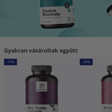
Gyakran vásároltak együtt
-11%
-33%