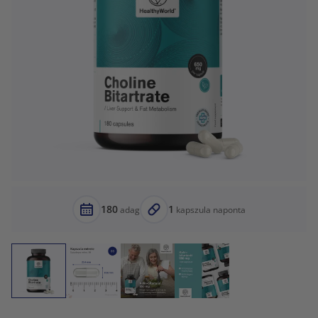
180
1
adag
kapszula naponta