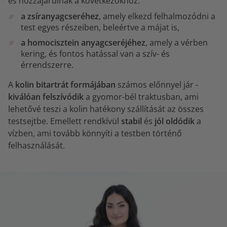
és hozzájárulnak a következőkhöz:
a zsíranyagcseréhez
, amely elkezd felhalmozódni a
test egyes részeiben, beleértve a májat is,
a homocisztein anyagcseréjéhez
, amely a vérben
kering, és fontos hatással van a szív- és
érrendszerre.
A
kolin bitartrát formájában
számos előnnyel jár -
kiválóan felszívódik
a gyomor-bél traktusban, ami
lehetővé teszi a kolin hatékony szállítását az összes
testsejtbe. Emellett rendkívül
stabil
és
jól oldódik
a
vízben, ami tovább könnyíti a testben történő
felhasználását.