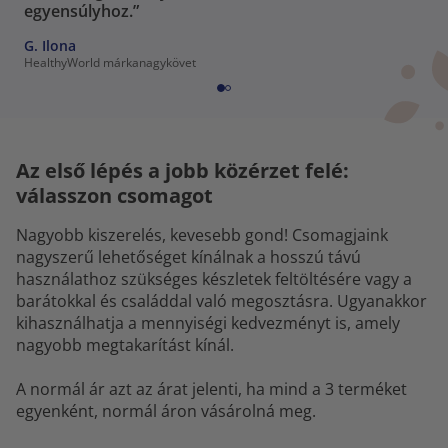
egyensúlyhoz.”
G. Ilona
HealthyWorld márkanagykövet
Az első lépés a jobb közérzet felé:
válasszon csomagot
Nagyobb kiszerelés, kevesebb gond! Csomagjaink
nagyszerű lehetőséget kínálnak a hosszú távú
használathoz szükséges készletek feltöltésére vagy a
barátokkal és családdal való megosztásra. Ugyanakkor
kihasználhatja a mennyiségi kedvezményt is, amely
nagyobb megtakarítást kínál.
A normál ár azt az árat jelenti, ha mind a 3 terméket
egyenként, normál áron vásárolná meg.