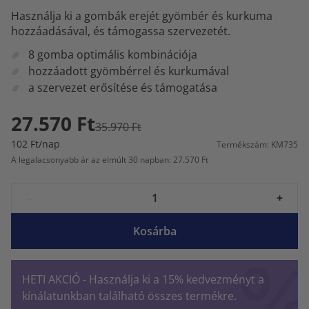
Használja ki a gombák erejét gyömbér és kurkuma
hozzáadásával, és támogassa szervezetét.
8 gomba optimális kombinációja
hozzáadott gyömbérrel és kurkumával
a szervezet erősítése és támogatása
27.570 Ft
35.970 Ft
102 Ft/nap
Termékszám: KM735
A legalacsonyabb ár az elmúlt 30 napban: 27.570 Ft
-
+
Kosárba
HETI AKCIÓ - Használja ki a 15% kedvezményt a
kínálatunkban található összes termékre.