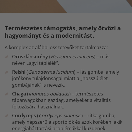
Természetes támogatás, amely ötvözi a
hagyományt és a modernitást.
A komplex az alábbi összetevőket tartalmazza:
Oroszlánsörény
(
Hericium erinaceus
) – más
néven „agyi táplálék”.
Reishi
(
Ganoderma lucidum
) – fás gomba, amely
jótékony tulajdonságai miatt a „hosszú élet
gombájának” is nevezik.
Chaga
(
Inonotus obliquus
) – természetes
tápanyagokban gazdag, amelyeket a vitalitás
fokozására használnak.
Cordyceps
(
Cordyceps sinensis
) – ritka gomba,
amely népszerű a sportolók és azok körében, akik
energiaháztartási problémákkal küzdenek.