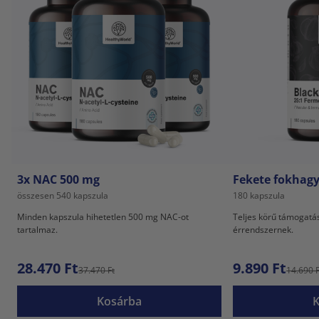
3x NAC 500 mg
Fekete fokhag
összesen 540 kapszula
180 kapszula
Minden kapszula hihetetlen 500 mg NAC-ot
Teljes körű támogat
tartalmaz.
érrendszernek.
28.470 Ft
9.890 Ft
37.470 Ft
14.690 F
Kosárba