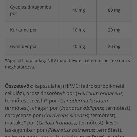
Gyapjas tintagomba
40 mg
80 mg
por
Kurkuma por
10 mg
20 mg
Gyömbér por
10 mg
20 mg
*Ajánlott napi adag. NRV (napi beviteli referenciaérték) nincs
meghatározva.
Összetevők:
kapszulahéj (HPMC; hidroxipropil-metil
cellulóz), oroszlánsörény* por (
Hericium erinaceus
;
termőtest), reishi* por (
Ganoderma lucidum
;
termőtest), chaga* por (
Inonotus obliquus
; termőtest),
cordyceps* por (
Cordyceps sinensis
; termőtest),
maitake* por (
Grifola frondosa
; termőtest), késői
laskagomba* por (
Pleurotus ostreatus
; termőtest),