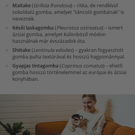
Maitake
(
Grifola frondosa
) – ritka, de rendkívül
sokoldalú gomba, amelyet "táncoló gombának" is
neveznek.
Késői laskagomba
(
Pleurotus ostreatus
) – ismert
ázsiai gomba, amelyet különböző módon
használnak már évszázadok óta.
Shiitake
(
Lentinula edodes
) – gyakran fogyasztott
gomba puha textúrával és hosszú hagyománnyal.
Gyapjas tintagomba
(
Coprinus comatus
) – ehető
gomba hosszú történelemmel az európai és ázsiai
konyhában.