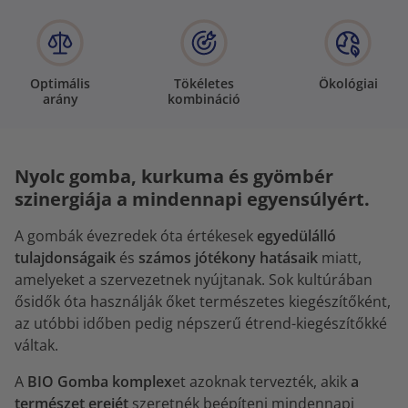
Optimális
Tökéletes
Ökológiai
arány
kombináció
Nyolc gomba, kurkuma és gyömbér
szinergiája a mindennapi egyensúlyért.
A gombák évezredek óta értékesek
egyedülálló
tulajdonságaik
és
számos jótékony hatásaik
miatt,
amelyeket a szervezetnek nyújtanak. Sok kultúrában
ősidők óta használják őket természetes kiegészítőként,
az utóbbi időben pedig népszerű étrend-kiegészítőkké
váltak.
A
BIO Gomba komplex
et azoknak tervezték, akik
a
természet erejét
szeretnék beépíteni mindennapi