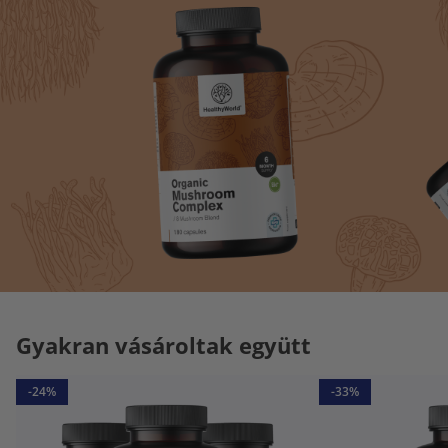
Gyakran vásároltak együtt
-24%
-33%