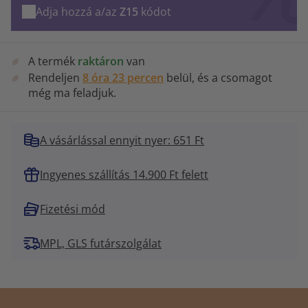
Adja hozzá a/az
Z15
kódot
A termék
raktáron
van
Rendeljen
8 óra 23 percen
belül, és a csomagot
még ma feladjuk.
A vásárlással ennyit nyer: 651 Ft
Ingyenes szállítás 14.900 Ft felett
Fizetési mód
MPL, GLS futárszolgálat