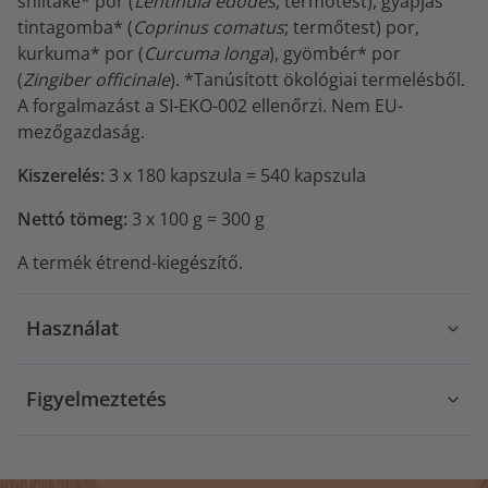
shiitake* por (
Lentinula edodes
; termőtest), gyapjas
tintagomba* (
Coprinus comatus
; termőtest) por,
kurkuma* por (
Curcuma longa
), gyömbér* por
(
Zingiber officinale
). *Tanúsított ökológiai termelésből.
A forgalmazást a SI-EKO-002 ellenőrzi. Nem EU-
mezőgazdaság.
Kiszerelés:
3 x 180 kapszula = 540 kapszula
Nettó tömeg:
3 x 100 g = 300 g
A termék étrend-kiegészítő.
Használat
Figyelmeztetés