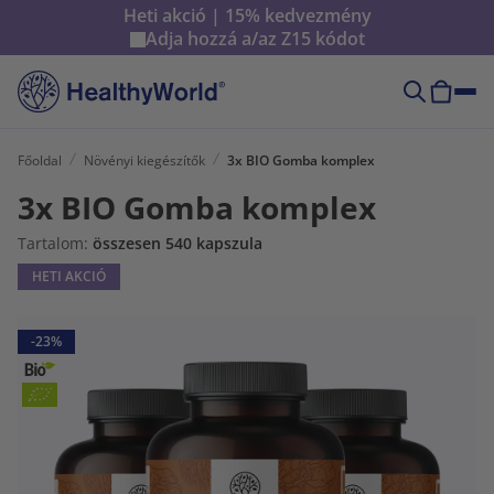
Heti akció | 15% kedvezmény
Adja hozzá a/az
Z15
kódot
Főoldal
Növényi kiegészítők
3x BIO Gomba komplex
3x BIO Gomba komplex
Tartalom:
összesen 540 kapszula
HETI AKCIÓ
-23%