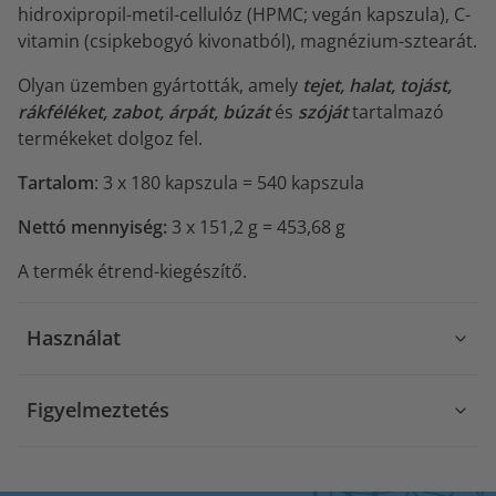
hidroxipropil-metil-cellulóz (HPMC; vegán kapszula), C-
vitamin (csipkebogyó kivonatból), magnézium-sztearát.
Olyan üzemben gyártották, amely
tejet, halat, tojást,
rákféléket, zabot, árpát, búzát
és
szóját
tartalmazó
termékeket dolgoz fel.
Tartalom
: 3 x 180 kapszula = 540 kapszula
Nettó mennyiség:
3 x 151,2 g = 453,68 g
A termék étrend-kiegészítő.
Használat
Figyelmeztetés