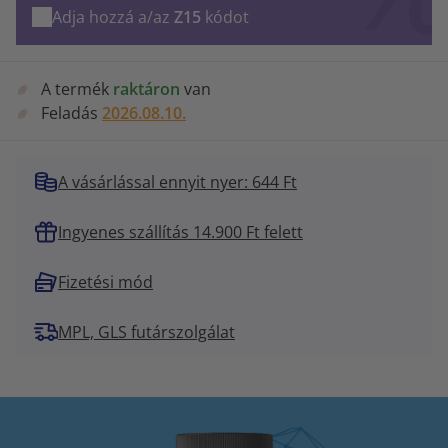
Adja hozzá a/az
Z15
kódot
A termék
raktáron
van
Feladás
2026.08.10.
A vásárlással ennyit nyer: 644 Ft
Ingyenes szállítás 14.900 Ft felett
Fizetési mód
MPL, GLS futárszolgálat