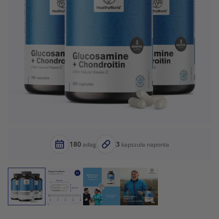
180
3
adag
kapszula naponta