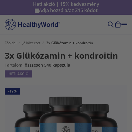
Heti akció | 15% kedvezmény
Adja hozzá a/az
Z15
kódot
Főoldal
Jó közérzet
3x Glükózamin + kondroitin
3x Glükózamin + kondroitin
Tartalom:
összesen 540 kapszula
HETI AKCIÓ
-19%