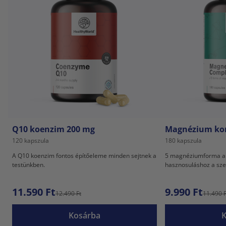
Q10 koenzim 200 mg
Magnézium ko
120 kapszula
180 kapszula
A Q10 koenzim fontos építőeleme minden sejtnek a
5 magnéziumforma a l
testünkben.
hasznosuláshoz a sze
11.590 Ft
9.990 Ft
12.490 Ft
11.490 F
Kosárba