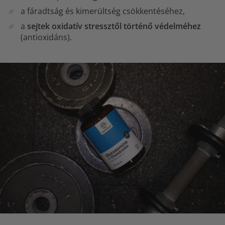
a fáradtság és kimerültség csökkentéséhez,
a
sejtek oxidatív stressztől történő védelméhez
(antioxidáns).