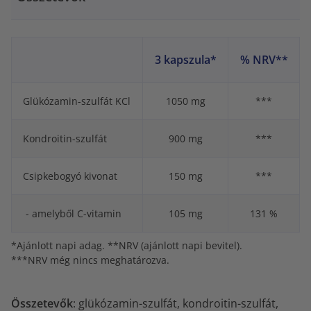
3 kapszula*
% NRV**
Glükózamin-szulfát KCl
1050 mg
***
Kondroitin-szulfát
900 mg
***
Csipkebogyó kivonat
150 mg
***
- amelyből C-vitamin
105 mg
131 %
*Ajánlott napi adag. **NRV (ajánlott napi bevitel).
***NRV még nincs meghatározva.
Összetevők
: glükózamin-szulfát, kondroitin-szulfát,