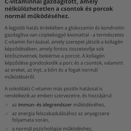
C-vitaminnal gazdagított, amely
nélkülözhetetlen a csontok és porcok
normál működéséhez.
A legjobb hatás érdekében a glükozamin és kondroitin
gazdagítva van csipkebogyó kivonattal - a természetes
C-vitamin forrásával, amely szerepet játszik a kollagén
képződésében, amely fontos összetevője sok
kötőszövetnek, beleértve a porcot. A kollagén
képződése gondoskodik a porc és a csontok, valamint
az ereket, az ínyt, a bőrt és a fogak normál
működéséről.
A sokoldalú C-vitamin más pozitív hatással is
rendelkezik az emberi szervezetre, és hozzájárul:
az
immun- és idegrendszer
működéséhez,
az energia felszabadulásához az anyagcsere
folyamata során,
a normál pszichológiai működéshez,