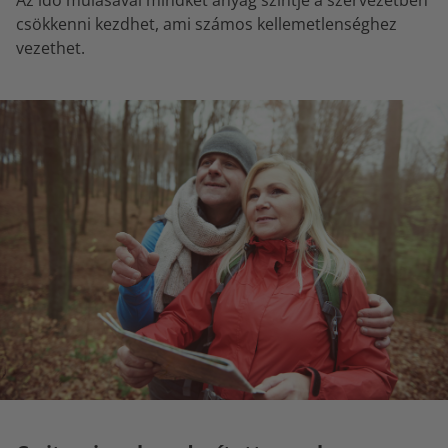
Az idő múlásával mindkét anyag szintje a szervezetben
csökkenni kezdhet, ami számos kellemetlenséghez
vezethet.