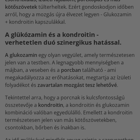
kötőszövetek
túlterheltek. Ezért gondoskodjon időben
arról, hogy a mozgás újra élvezet legyen - Glukozamin
+ kondroitin kapszulákkal.
A glükózamin és a kondroitin -
verhetetlen duó szinergikus hatással.
A glukozamin
egy olyan vegyület, amely természetesen
jelen van a testben. A legnagyobb mennyiségben a
májban, a veseben és a
porcban
található - ami
megakadályozza az erőhatásokat, megtartja az ízületi
folyadékot és
zavartalan mozgást tesz lehetővé
.
Tekintettel arra, hogy a porcnak is kulcsfontosságú
összetevője a
kondroitin
, a kondroitin és glukozamin
kombináció valóban egyedülálló. Emellett a kondroitin
természetesen jelen van más kötőszövetekben,
csontokban, bőrben és ínakban is.