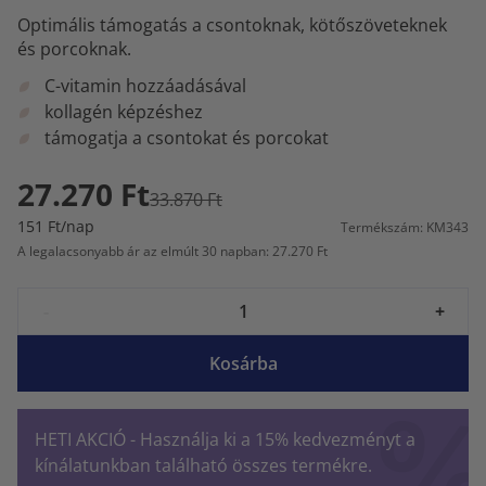
Optimális támogatás a csontoknak, kötőszöveteknek
és porcoknak.
C-vitamin hozzáadásával
kollagén képzéshez
támogatja a csontokat és porcokat
27.270 Ft
33.870 Ft
151 Ft/nap
Termékszám: KM343
A legalacsonyabb ár az elmúlt 30 napban: 27.270 Ft
-
+
Kosárba
HETI AKCIÓ - Használja ki a 15% kedvezményt a
kínálatunkban található összes termékre.