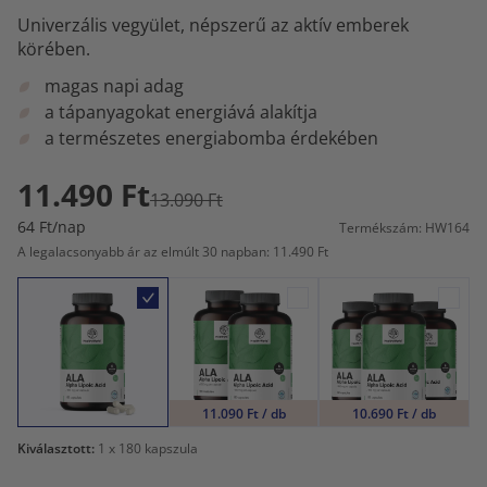
Univerzális vegyület, népszerű az aktív emberek
körében.
magas napi adag
a tápanyagokat energiává alakítja
a természetes energiabomba érdekében
11.490 Ft
13.090 Ft
64 Ft/nap
Termékszám: HW164
A legalacsonyabb ár az elmúlt 30 napban: 11.490 Ft
11.090 Ft / db
10.690 Ft / db
Kiválasztott:
1
x 180 kapszula