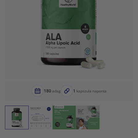
180
1
adag
kapszula naponta