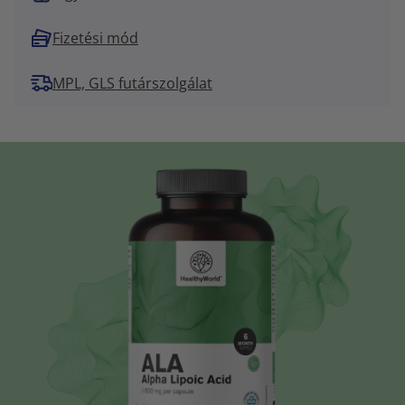
Fizetési mód
MPL, GLS futárszolgálat