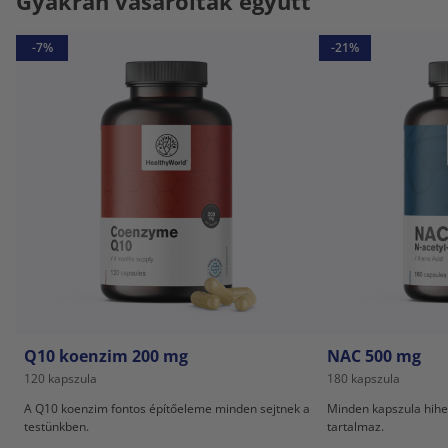
Gyakran vásároltak együtt
-7%
-21%
Q10 koenzim 200 mg
NAC 500 mg
120 kapszula
180 kapszula
A Q10 koenzim fontos építőeleme minden sejtnek a
Minden kapszula hihe
testünkben.
tartalmaz.