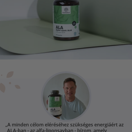
„A minden célom eléréséhez szükséges energiáért az
ALA-ban - az alfa-liponsavban - bízom, amely