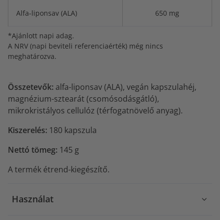
Alfa-liponsav (ALA)
650 mg
*Ajánlott napi adag.
A NRV (napi beviteli referenciaérték) még nincs
meghatározva.
Összetevők:
alfa-liponsav (ALA), vegán kapszulahéj,
magnézium-sztearát (csomósodásgátló),
mikrokristályos cellulóz (térfogatnövelő anyag).
Kiszerelés:
180 kapszula
Nettó tömeg:
145 g
A termék étrend-kiegészítő.
Használat