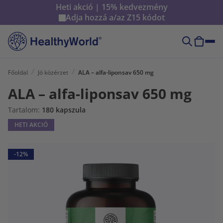
Heti akció | 15% kedvezmény
Adja hozzá a/az
Z15
kódot
Főoldal
Jó közérzet
ALA – alfa-liponsav 650 mg
ALA – alfa-liponsav 650 mg
Tartalom:
180 kapszula
HETI AKCIÓ
-12%