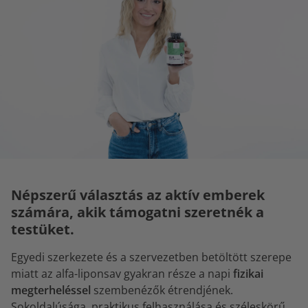
Népszerű választás az aktív emberek
számára, akik támogatni szeretnék a
testüket.
Egyedi szerkezete és a szervezetben betöltött szerepe
miatt az
alfa-liponsav gyakran része a napi
fizikai
megterheléssel
szembenézők étrendjének.
Sokoldalúsága, praktikus felhasználása és széleskörű