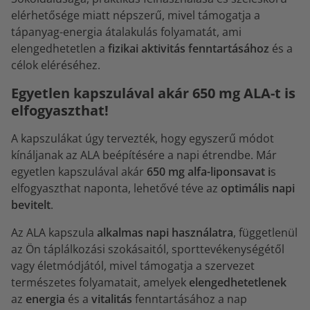
elérhetősége miatt népszerű, mivel támogatja a
tápanyag-energia átalakulás folyamatát, ami
elengedhetetlen a
fizikai aktivitás fenntartásához
és a
célok eléréséhez.
Egyetlen kapszulával akár 650 mg ALA-t is
elfogyaszthat!
A kapszulákat úgy tervezték, hogy egyszerű módot
kínáljanak az ALA beépítésére a napi étrendbe. Már
egyetlen kapszulával akár
650 mg alfa-liponsavat i
s
elfogyaszthat naponta, lehetővé téve az
optimális napi
bevitelt
.
Az ALA kapszula
alkalmas napi használatra
, függetlenül
az Ön táplálkozási szokásaitól, sporttevékenységétől
vagy életmódjától, mivel támogatja a szervezet
természetes folyamatait, amelyek
elengedhetetlenek
az
energia
és a
vitalitás
fenntartásához a nap