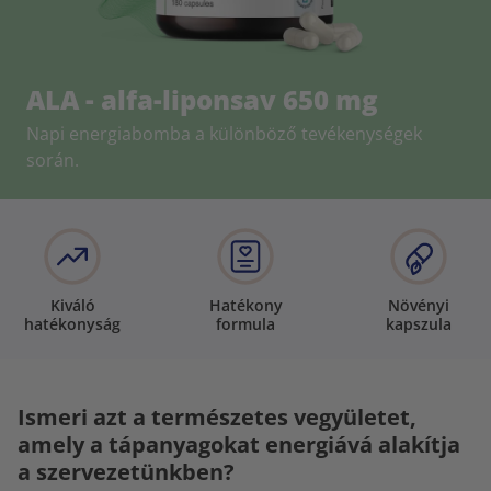
ALA - alfa-liponsav 650 mg
Napi energiabomba a különböző tevékenységek
során.
Kiváló
Hatékony
Növényi
hatékonyság
formula
kapszula
Ismeri azt a természetes vegyületet,
amely a tápanyagokat energiává alakítja
a szervezetünkben?