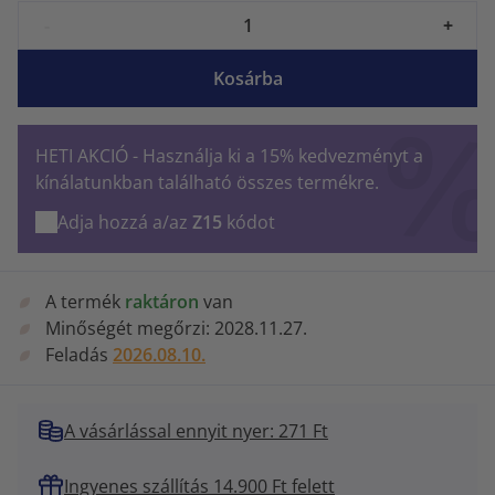
-
+
Kosárba
HETI AKCIÓ - Használja ki a 15% kedvezményt a
kínálatunkban található összes termékre.
Adja hozzá a/az
Z15
kódot
A termék
raktáron
van
Minőségét megőrzi:
2028.11.27.
Feladás
2026.08.10.
A vásárlással ennyit nyer: 271 Ft
Ingyenes szállítás 14.900 Ft felett