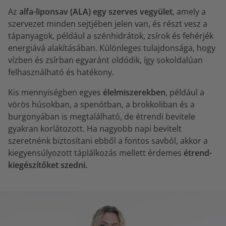
Az
alfa-liponsav (ALA) egy szerves vegyület
, amely a
szervezet minden sejtjében jelen van, és részt vesz a
tápanyagok, például a szénhidrátok, zsírok és fehérjék
energiává alakításában. Különleges tulajdonsága, hogy
vízben és zsírban egyaránt oldódik, így sokoldalúan
felhasználható és hatékony.
Kis mennyiségben egyes
élelmiszerekben
, például a
vörös húsokban, a spenótban, a brokkoliban és a
burgonyában is megtalálható, de étrendi bevitele
gyakran korlátozott. Ha nagyobb napi bevitelt
szeretnénk biztosítani ebből a fontos savból, akkor a
kiegyensúlyozott táplálkozás mellett érdemes
étrend-
kiegészítőket szedni.