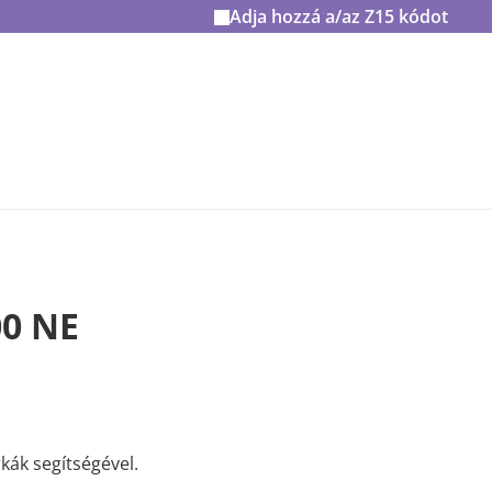
Adja hozzá a/az
Z15
kódot
00 NE
ák segítségével.