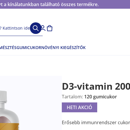
t a kínálatunkban található összes termékre.
 Kattintson ide
EMÉSZTÉS
GUMICUKOR
NÖVÉNYI KIEGÉSZÍTŐK
D3-vitamin 20
Tartalom:
120 gumicukor
HETI AKCIÓ
Erősebb immunrendszer cukork