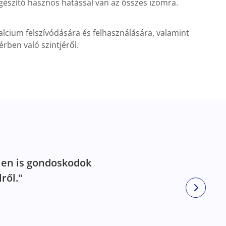
gészítő hasznos hatással van az összes izomra.
alcium felszívódására és felhasználására, valamint
rben való szintjéről.
len is gondoskodok
ről."