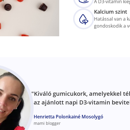
A D3-vitamin kie
Kalcium szint
Hatással van a k
gondoskodik a vé
"Kiváló gumicukork, amelyekkel té
az ajánlott napi D3-vitamin bevitel
Henrietta Polonkainé Mosolygó
mami blogger