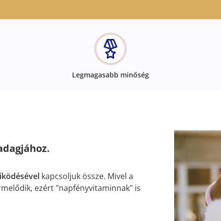
Legmagasabb minőség
adagjához.
ködésével
kapcsoljuk össze. Mivel a
rmelődik, ezért "napfényvitaminnak" is