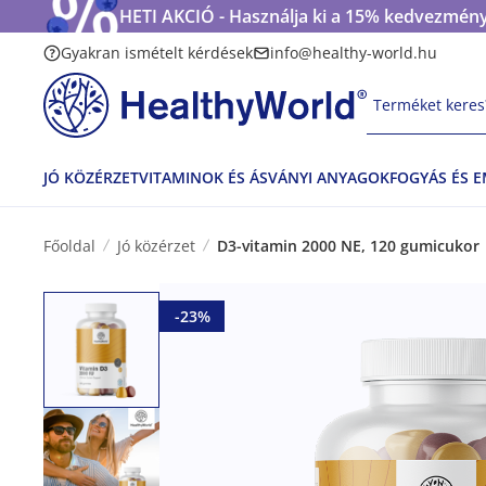
HETI AKCIÓ - Használja ki a 15% kedvezmény
Gyakran ismételt kérdések
info@healthy-world.hu
Terméket keres?
JÓ KÖZÉRZET
VITAMINOK ÉS ÁSVÁNYI ANYAGOK
FOGYÁS ÉS 
Főoldal
Jó közérzet
D3-vitamin 2000 NE, 120 gumicukor
-23%