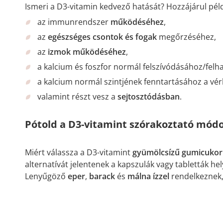
Ismeri a D3-vitamin kedvező hatását? Hozzájárul pél
az immunrendszer
működéséhez
,
az
egészséges
csontok és fogak
megőrzéséhez,
az
izmok működéséhez
,
a kalcium és foszfor normál felszívódásához/felh
a kalcium normál szintjének fenntartásához a vér
valamint részt vesz a
sejtosztódásban
.
Pótold a D3-vitamint szórakoztató mód
Miért válassza a D3-vitamint
gyümölcsízű gumicuko
alternatívát jelentenek a kapszulák vagy tabletták he
Lenyűgöző
eper
,
barack
és
málna ízzel
rendelkeznek