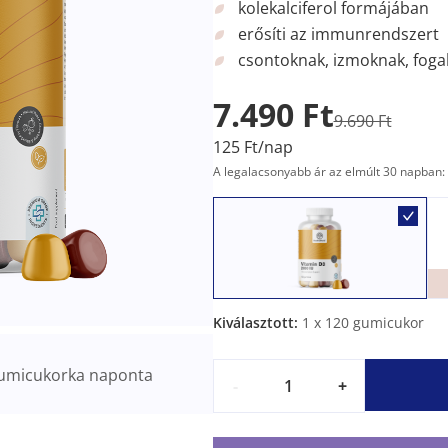
kolekalciferol formájában
erősíti az immunrendszert
csontoknak, izmoknak, fog
7.490 Ft
9.690 Ft
125 Ft/nap
A legalacsonyabb ár az elmúlt 30 napban: 
Kiválasztott:
1
x 120 gumicukor
umicukorka naponta
-
+