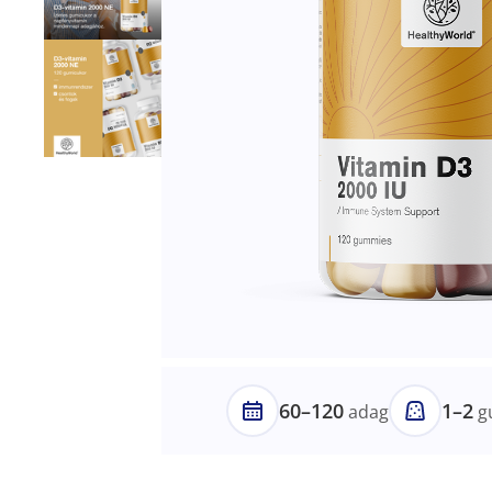
60–120
1–2
adag
g