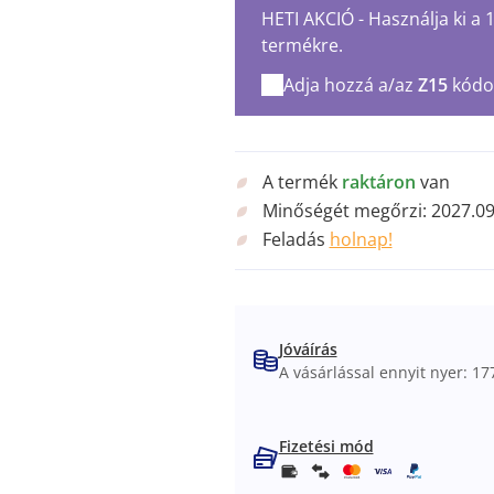
HETI AKCIÓ - Használja ki a
termékre.
Adja hozzá a/az
Z15
kódo
A termék
raktáron
van
Minőségét megőrzi:
2027.09
Feladás
holnap!
Jóváírás
A vásárlással ennyit nyer: 177
Fizetési mód