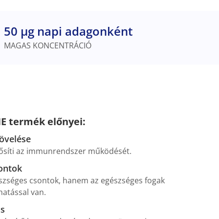
50 µg napi adagonként
MAGAS KONCENTRÁCIÓ
E termék előnyei:
növelése
ősíti az immunrendszer működését.
ontok
zséges csontok, hanem az egészséges fogak
hatással van.
s