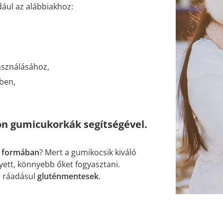
dául az alábbiakhoz:
asználásához,
ben,
on gumicukorkák segítségével.
r formában
? Mert a gumikocsik kiváló
lyett, könnyebb őket fogyasztani.
, ráadásul
gluténmentesek
.