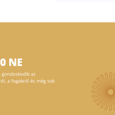
00 NE
 gondoskodik az
ról, a fogakról és még sok