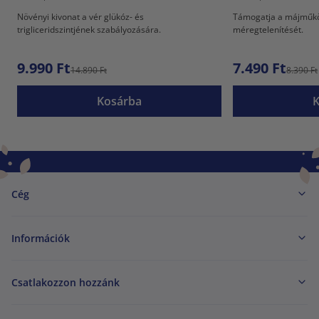
Növényi kivonat a vér glükóz- és
Támogatja a májműkö
trigliceridszintjének szabályozására.
méregtelenítését.
9.990 Ft
7.490 Ft
14.890 Ft
8.390 Ft
Kosárba
Cég
Információk
Csatlakozzon hozzánk