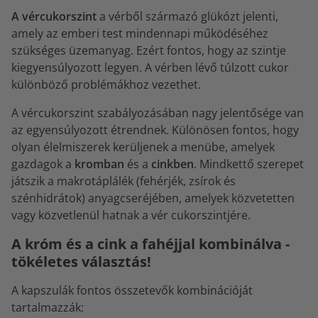
A vércukorszint
a vérből származó glükózt jelenti,
amely az emberi test mindennapi működéséhez
szükséges üzemanyag. Ezért fontos, hogy az szintje
kiegyensúlyozott legyen. A vérben lévő túlzott cukor
különböző problémákhoz vezethet.
A vércukorszint szabályozásában nagy jelentősége van
az egyensúlyozott étrendnek. Különösen fontos, hogy
olyan élelmiszerek kerüljenek a menübe, amelyek
gazdagok a
kromban
és a
cinkben
. Mindkettő szerepet
játszik a makrotáplálék (fehérjék, zsírok és
szénhidrátok) anyagcseréjében, amelyek közvetetten
vagy közvetlenül hatnak a vér cukorszintjére.
A króm és a cink a fahéjjal kombinálva -
tökéletes választás!
A kapszulák fontos összetevők kombinációját
tartalmazzák: