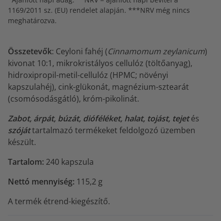
1169/2011 sz. (EU) rendelet alapján. ***NRV még nincs
meghatározva.
Összetevők
: Ceyloni fahéj (
Cinnamomum zeylanicum
)
kivonat 10:1, mikrokristályos cellulóz (töltőanyag),
hidroxipropil-metil-cellulóz (HPMC; növényi
kapszulahéj), cink-glükonát, magnézium-sztearát
(csomósodásgátló), króm-pikolinát.
Zabot, árpát, búzát, dióféléket, halat, tojást, tejet
és
szóját
tartalmazó termékeket feldolgozó üzemben
készült.
Tartalom:
240 kapszula
Nettó mennyiség:
115,2 g
A termék étrend-kiegészítő.