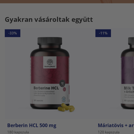
Gyakran vásároltak együtt
-33%
-11%
Berberin HCL 500 mg
Máriatövis + a
180 kapszula
120 kapszula