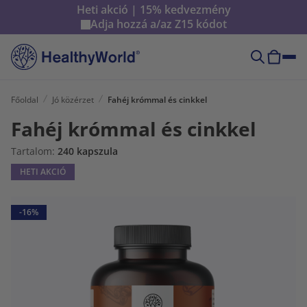
Heti akció | 15% kedvezmény
Adja hozzá a/az
Z15
kódot
Főoldal
Jó közérzet
Fahéj krómmal és cinkkel
Fahéj krómmal és cinkkel
Tartalom:
240 kapszula
HETI AKCIÓ
-16%