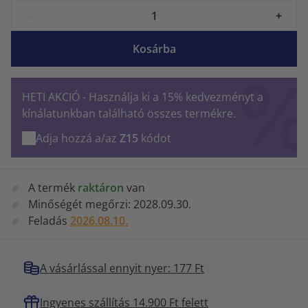
-
+
Kosárba
HETI AKCIÓ - Használja ki a 15% kedvezményt a
kínálatunkban található összes termékre.
Adja hozzá a/az
Z15
kódot
A termék
raktáron
van
Minőségét megőrzi:
2028.09.30.
Feladás
2026.08.10.
A vásárlással ennyit nyer: 177 Ft
Ingyenes szállítás 14.900 Ft felett