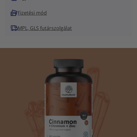
Fizetési mód
MPL, GLS futárszolgálat