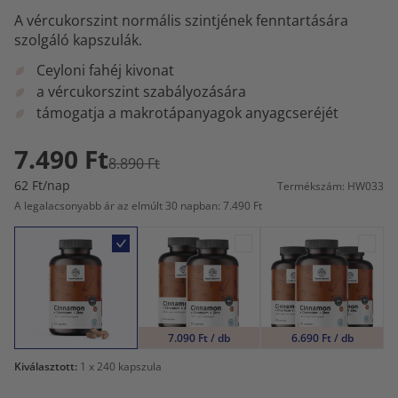
A vércukorszint normális szintjének fenntartására
szolgáló kapszulák.
Ceyloni fahéj kivonat
a vércukorszint szabályozására
támogatja a makrotápanyagok anyagcseréjét
7.490 Ft
8.890 Ft
62 Ft/nap
Termékszám: HW033
A legalacsonyabb ár az elmúlt 30 napban: 7.490 Ft
7.090 Ft / db
6.690 Ft / db
Kiválasztott:
1
x 240 kapszula