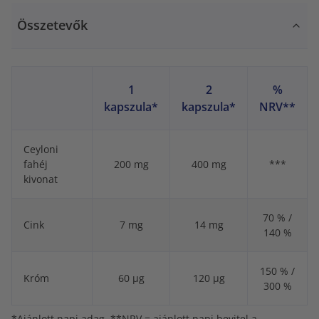
Összetevők
1
2
%
kapszula*
kapszula*
NRV**
Ceyloni
fahéj
200 mg
400 mg
***
kivonat
70 % /
Cink
7 mg
14 mg
140 %
150 % /
Króm
60 μg
120 μg
300 %
*Ajánlott napi adag. **NRV = ajánlott napi bevitel a