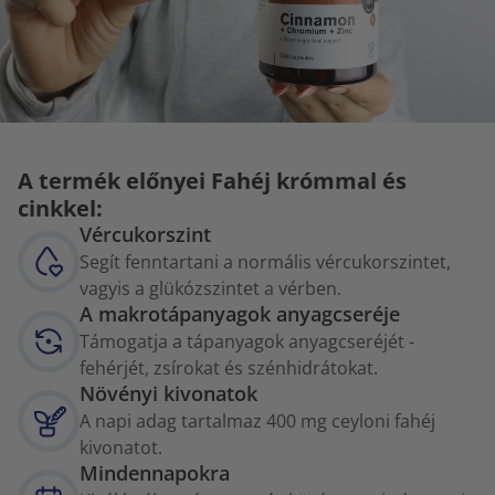
A termék előnyei Fahéj krómmal és
cinkkel:
Vércukorszint
Segít fenntartani a normális vércukorszintet,
vagyis a glükózszintet a vérben.
A makrotápanyagok anyagcseréje
Támogatja a tápanyagok anyagcseréjét -
fehérjét, zsírokat és szénhidrátokat.
Növényi kivonatok
A napi adag tartalmaz 400 mg ceyloni fahéj
kivonatot.
Mindennapokra