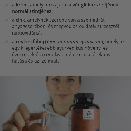
a króm
, amely hozzájárul a
vér glükózszintjének
normál szintjéhez,
a cink
, amelynek szerepe van a szénhidrát
anyagcserében, és megvéd az oxidatív stressztől
(antioxidáns),
a ceyloni fahéj
(
Cinnamomum zylanicum
), amely az
egyik legértékesebb ayurvédikus növény, és
évezredek óta rendkívül népszerű a jótékony
hatása és az íze miatt.