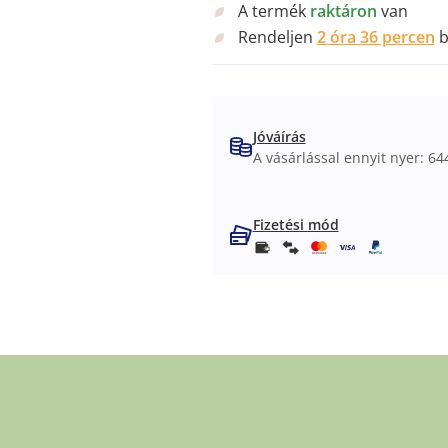
A termék
raktáron
van
Rendeljen
2 óra 36 percen
b
Jóváírás
A vásárlással ennyit nyer: 644
Fizetési mód