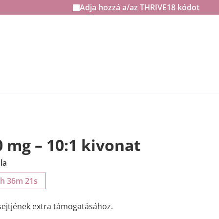
Adja hozzá a/az
THRIVE18
kódot
0 mg – 10:1 kivonat
la
5h 36m 20s
 sejtjének extra támogatásához.