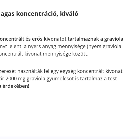
agas koncentráció, kiváló
oncentrált és erős kivonatot tartalmaznak a graviola
ányt jelenti a nyers anyag mennyisége (nyers graviola
oncentrált kivonat mennyisége között.
szeresét használták fel egy egység koncentrált kivonat
ár 2000 mg graviola gyümölcsöt is tartalmaz a test
a érdekében!