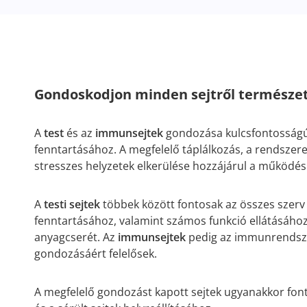
Gondoskodjon minden sejtről természe
A
test
és az
immunsejtek
gondozása kulcsfontosságú a
fenntartásához. A megfelelő táplálkozás, a rendszeres 
stresszes helyzetek elkerülése hozzájárul a működé
A
testi sejtek
többek között fontosak az összes szer
fenntartásához, valamint számos funkció ellátásához,
anyagcserét. Az
immunsejtek
pedig az immunrendsz
gondozásáért felelősek.
A megfelelő gondozást kapott sejtek ugyanakkor fon