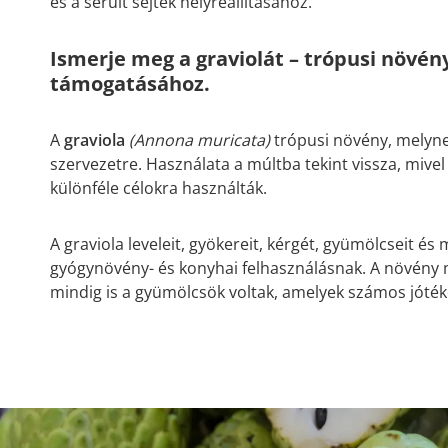
és a sérült sejtek helyreállításához.
Ismerje meg a graviolát – trópusi növén
támogatásához.
A
graviola
(Annona muricata)
trópusi növény, melyne
szervezetre. Használata a múltba tekint vissza, miv
különféle célokra használták.
A graviola leveleit, gyökereit, kérgét, gyümölcseit é
gyógynövény- és konyhai felhasználásnak. A növény
mindig is a gyümölcsök voltak, amelyek számos jóté