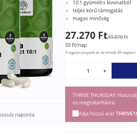
10:1 gyümölcs kivonatból
teljes körű támogatás
magas minőség
27.270 Ft
33.870 Ft
50 Ft/nap
A legalacsonyabb ár az elmúlt 30 napban: 
-
+
THRIVE THURSDAY: Használja 
os megtakarításra.
Adja hozzá a/az
THRIVE1
pszula naponta