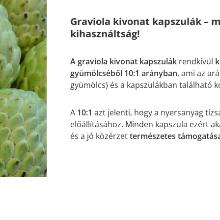
Graviola kivonat kapszulák – m
kihasználtság!
A graviola kivonat kapszulák
rendkívül
k
gyümölcséből 10:1 arányban
, ami az ar
gyümölcs) és a kapszulákban található k
A
10:1
azt jelenti, hogy a nyersanyag tíz
előállításához. Minden kapszula ezért ak
és a jó közérzet
természetes támogatás