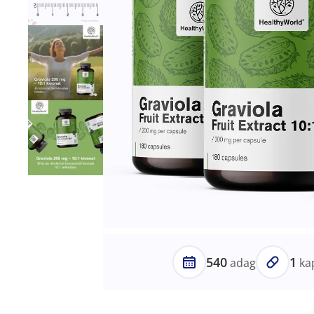
540
1
adag
ka