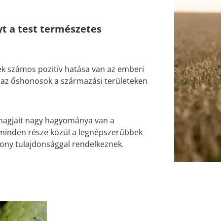
yt a test természetes
k számos pozitív hatása van az emberi
el az őshonosok a származási területeken
s magjait nagy hagyománya van a
 minden része közül a legnépszerűbbek
kony tulajdonsággal rendelkeznek.