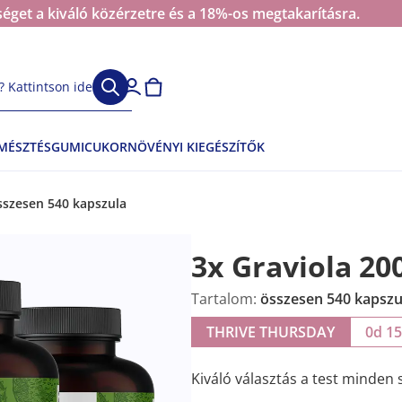
éget a kiváló közérzetre és a 18%-os megtakarításra.
 Kattintson ide
EMÉSZTÉS
GUMICUKOR
NÖVÉNYI KIEGÉSZÍTŐK
összesen 540 kapszula
3x Graviola 20
Tartalom:
összesen 540 kapszu
THRIVE THURSDAY
0d 1
Kiváló választás a test minden