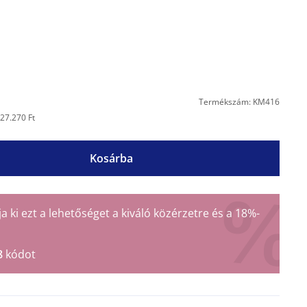
Termékszám: KM416
27.270 Ft
Kosárba
ki ezt a lehetőséget a kiváló közérzetre és a 18%-
8
kódot