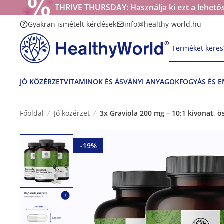
THRIVE THURSDAY: Használja ki ezt a lehetős
Gyakran ismételt kérdések
info@healthy-world.hu
Terméket keres?
JÓ KÖZÉRZET
VITAMINOK ÉS ÁSVÁNYI ANYAGOK
FOGYÁS ÉS 
Főoldal
Jó közérzet
3x Graviola 200 mg – 10:1 kivonat, 
-19%