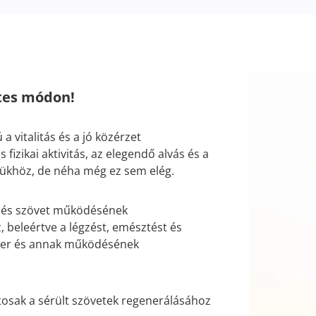
tes módon!
 vitalitás és a jó közérzet
fizikai aktivitás, az elegendő alvás és a
sükhöz, de néha még ez sem elég.
v és szövet működésének
 beleértve a légzést, emésztést és
er és annak működésének
tosak a sérült szövetek regenerálásához