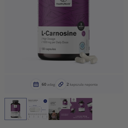
60
2
adag
kapszula naponta