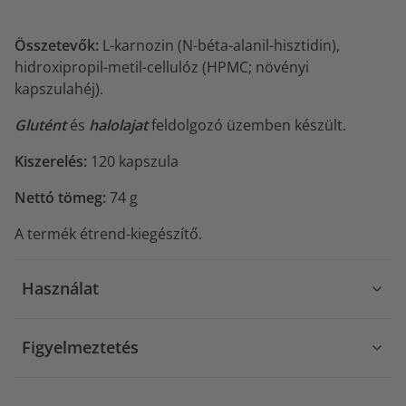
Összetevők:
L-karnozin (N-béta-alanil-hisztidin),
hidroxipropil-metil-cellulóz (HPMC; növényi
kapszulahéj).
Glutént
és
halolajat
feldolgozó üzemben készült.
Kiszerelés:
120 kapszula
Nettó tömeg:
74 g
A termék étrend-kiegészítő.
Használat
Figyelmeztetés