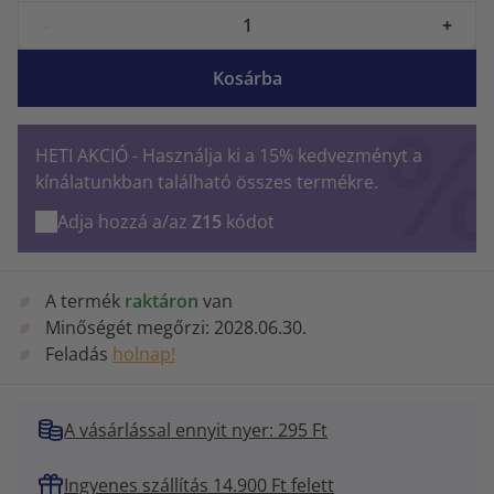
-
+
Kosárba
HETI AKCIÓ - Használja ki a 15% kedvezményt a
kínálatunkban található összes termékre.
Adja hozzá a/az
Z15
kódot
A termék
raktáron
van
Minőségét megőrzi:
2028.06.30.
Feladás
holnap!
A vásárlással ennyit nyer: 295 Ft
Ingyenes szállítás 14.900 Ft felett