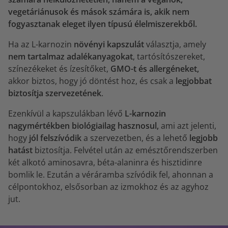
vegetáriánusok és mások számára is, akik nem
fogyasztanak eleget ilyen típusú élelmiszerekből.
Ha az L-karnozin
növényi kapszulát
választja, amely
nem tartalmaz adalékanyagokat
, tartósítószereket,
színezékeket és ízesítőket,
GMO-t és allergéneket,
akkor biztos, hogy jó döntést hoz, és csak a
legjobbat
biztosítja szervezetének
.
Ezenkívül a kapszulákban lévő
L-karnozin
nagymértékben biológiailag hasznosul,
ami azt jelenti,
hogy
jól felszívódik
a szervezetben, és a lehető
legjobb
hatást
biztosítja. Felvétel után az emésztőrendszerben
két alkotó aminosavra, béta-alaninra és hisztidinre
bomlik le. Ezután a véráramba szívódik fel, ahonnan a
célpontokhoz, elsősorban az izmokhoz és az agyhoz
jut.