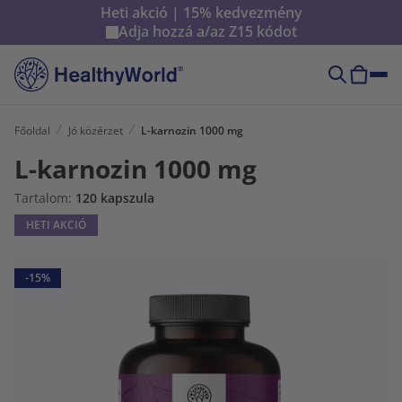
Heti akció | 15% kedvezmény
Adja hozzá a/az
Z15
kódot
Főoldal
Jó közérzet
L-karnozin 1000 mg
L-karnozin 1000 mg
Tartalom:
120 kapszula
HETI AKCIÓ
-15%