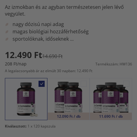
Az izmokban és az agyban természetesen jelen lévő
vegyület.
nagy dózisú napi adag
magas biológiai hozzáférhetőség
sportolóknak, időseknek ...
12.490 Ft
14.690 Ft
208 Ft/nap
Termékszám: HW136
A legalacsonyabb ár az elmúlt 30 napban: 12.490 Ft
12.090 Ft / db
11.690 Ft / db
Kiválasztott:
1
x 120 kapszula