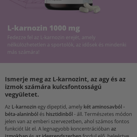
L-karnozin 1000 mg
Fedezze fel az L-karnozin erejét, amely
nélkülözhetetlen a sportolók, az idősek és mindenki
más számára!
Ismerje meg az L-karnozint, az agy és az
izmok számára kulcsfontosságú
vegyületet.
Az
L-karnozin
egy dipeptid, amely
két aminosavból -
béta-alaninból
és
hisztidinből
- áll. Természetes módon
jelen van az emberi szervezetben, ahol számos fontos
funkciót lát el. A legnagyobb koncentrációban
az
izmokban
és
az idegrendszerben
fordul elő, beleértve