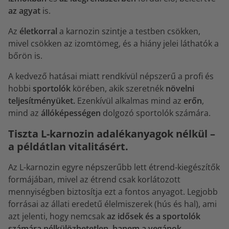
az agyat
is.
Az
életkorral
a karnozin szintje a testben csökken,
mivel csökken az izomtömeg, és a hiány jelei láthatók a
bőrön is.
A kedvező hatásai miatt rendkívül népszerű a profi és
hobbi
sportolók
körében, akik szeretnék
növelni
teljesítményüket.
Ezenkívül alkalmas mind az
erőn
,
mind az
állóképességen
dolgozó sportolók számára.
Tiszta L-karnozin adalékanyagok nélkül –
a példátlan vitalitásért.
Az L-karnozin egyre népszerűbb lett étrend-kiegészítők
formájában, mivel az étrend csak korlátozott
mennyiségben biztosítja ezt a fontos anyagot. Legjobb
forrásai az állati eredetű élelmiszerek (hús és hal), ami
azt jelenti, hogy nemcsak
az idősek és a sportolók
számára nélkülözhetetlen, hanem a vegánok,