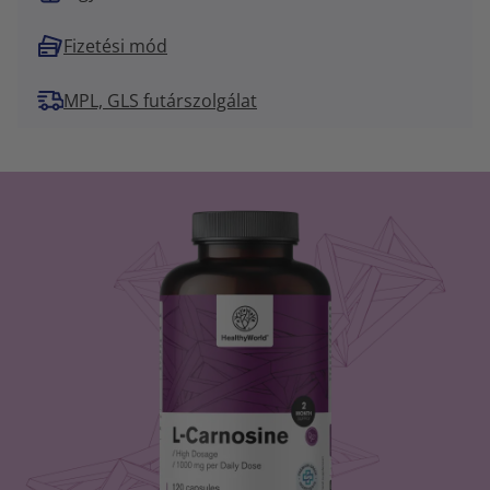
Fizetési mód
MPL, GLS futárszolgálat