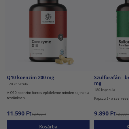
Q10 koenzim 200 mg
Szulforafán - b
mg
120 kapszula
180 kapszula
A Q10 koenzim fontos építőeleme minden sejtnek a
testünkben.
Kapszulák a szervezet
11.590 Ft
9.890 Ft
12.490 Ft
12.090 F
Kosárba