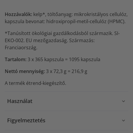
Hozzávalók:
kelp*, töltőanyag: mikrokristályos cellulóz,
kapszula bevonat: hidroxipropil-metil-cellulóz (HPMC).
*Tanúsított ökológiai gazdálkodásból származik. SI-
EKO-002. EU mezőgazdaság. Származás:
Franciaország.
Tartalom:
3 x 365 kapszula = 1095 kapszula
Nettó mennyiség:
3 x 72,3 g = 216,9 g
A termék étrend-kiegészítő.
Használat
Figyelmeztetés