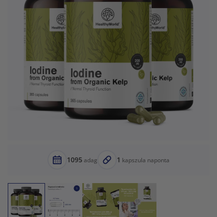
1095
1
adag
kapszula naponta