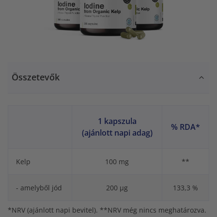
Összetevők
1 kapszula
% RDA*
(ajánlott napi adag)
Kelp
100 mg
**
- amelyből jód
200 µg
133,3 %
*NRV (ajánlott napi bevitel). **NRV még nincs meghatározva.