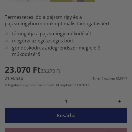
Természetes jód a pajzsmirigy és a
pajzsmirigyhormonok optimális támogatásáért.
támogatja a pajzsmirigy működését
megőrzi az egészséges bőrt
gondoskodik az idegrendszer megfelelő
működéséről
23.070 Ft
33.270 Ft
21 Ft/nap
Termékszám: KM417
A legalacsonyabb ár az elmúlt 30 napban: 23.070 Ft
-
+
Kosárba