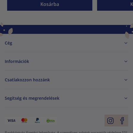
Kosárba
Cég
Információk
Csatlakozzon hozzánk
Segítség és megrendelések
Bankkártyás fizetési lehetőség. A személyes adatok garantált védelme SSL