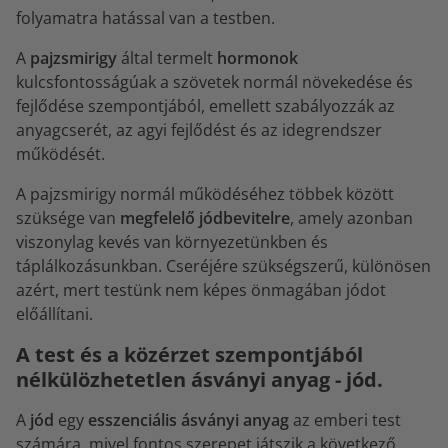
folyamatra hatással van a testben.
A
pajzsmirigy
által termelt
hormonok
kulcsfontosságúak a szövetek normál növekedése és
fejlődése szempontjából, emellett szabályozzák az
anyagcserét, az agyi fejlődést és az idegrendszer
működését.
A pajzsmirigy normál működéséhez többek között
szüksége van
megfelelő jódbevitelre
, amely azonban
viszonylag kevés van környezetünkben és
táplálkozásunkban. Cseréjére szükségszerű, különösen
azért, mert testünk nem képes önmagában jódot
előállítani.
A test és a közérzet szempontjából
nélkülözhetetlen ásványi anyag - jód.
A
jód
egy
esszenciális ásványi anyag
az emberi test
számára, mivel fontos szerepet játszik a következő