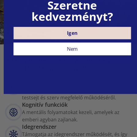
Szeretne
kedvezményt?
Igen
Nem
A Természetes jód 200 µg - BIO kelp
moszatból termék előnyei:
Pajzsmirigy
Fontos szerepet játszik a pajzsmirigy
működésében, amely gondoskodik számos
testsejt és szerv megfelelő működéséről.
Kognitív funkciók
A mentális folyamatokat kezeli, amelyek az
emberi agyban zajlanak.
Idegrendszer
Támogatja az idegrendszer működését, és így