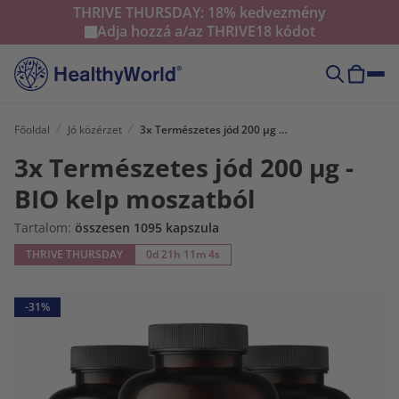
THRIVE THURSDAY: 18% kedvezmény
Adja hozzá a/az
THRIVE18
kódot
Főoldal
Jó közérzet
3x Természetes jód 200 µg - BIO kelp moszatból
3x Természetes jód 200 µg -
BIO kelp moszatból
Tartalom:
összesen 1095 kapszula
THRIVE THURSDAY
0d 21h 11m 3s
-31%