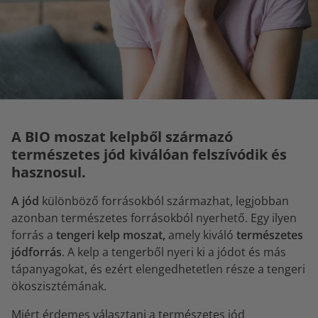
A BIO moszat kelpből származó
természetes jód kiválóan felszívódik és
hasznosul.
A jód
különböző forrásokból származhat, legjobban
azonban természetes forrásokból nyerhető. Egy ilyen
forrás a
tengeri kelp moszat,
amely kiváló
természetes
jódforrás
. A kelp a tengerből nyeri ki a jódot és más
tápanyagokat, és ezért elengedhetetlen része a tengeri
ökoszisztémának.
Miért érdemes választani a természetes jód