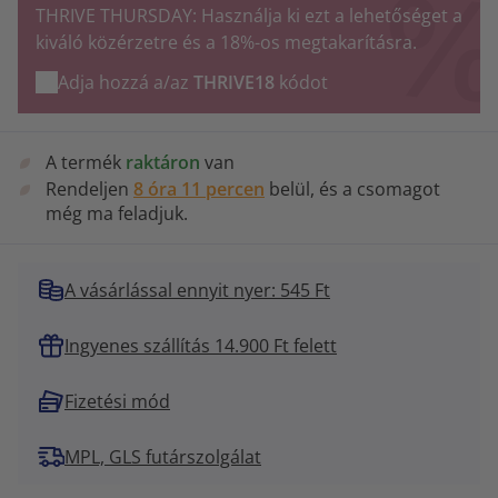
THRIVE THURSDAY: Használja ki ezt a lehetőséget a
kiváló közérzetre és a 18%-os megtakarításra.
Adja hozzá a/az
THRIVE18
kódot
A termék
raktáron
van
Rendeljen
8 óra 11 percen
belül, és a csomagot
még ma feladjuk.
A vásárlással ennyit nyer: 545 Ft
Ingyenes szállítás 14.900 Ft felett
Fizetési mód
MPL, GLS futárszolgálat