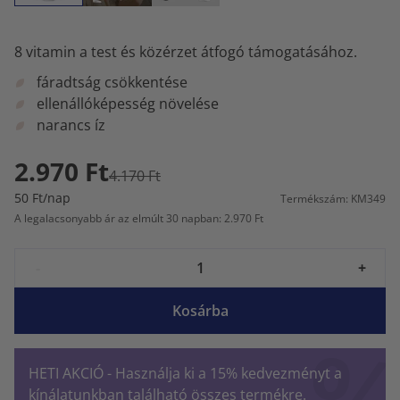
8 vitamin a test és közérzet átfogó támogatásához.
fáradtság csökkentése
ellenállóképesség növelése
narancs íz
2.970 Ft
4.170 Ft
50 Ft/nap
Termékszám: KM349
A legalacsonyabb ár az elmúlt 30 napban: 2.970 Ft
-
+
Kosárba
HETI AKCIÓ - Használja ki a 15% kedvezményt a
kínálatunkban található összes termékre.