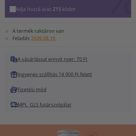
Adja hozzá a/az
Z15
kódot
A termék
raktáron
van
Feladás
2026.08.10.
A vásárlással ennyit nyer: 70 Ft
Ingyenes szállítás 14.900 Ft felett
Fizetési mód
MPL, GLS futárszolgálat