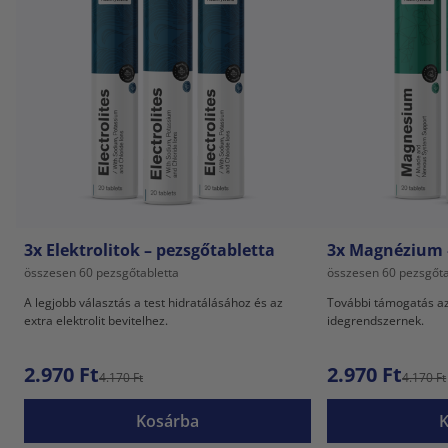
3x Elektrolitok – pezsgőtabletta
3x Magnézium 
összesen 60 pezsgőtabletta
összesen 60 pezsgőta
A legjobb választás a test hidratálásához és az
További támogatás az
extra elektrolit bevitelhez.
idegrendszernek.
2.970 Ft
2.970 Ft
4.170 Ft
4.170 Ft
Kosárba