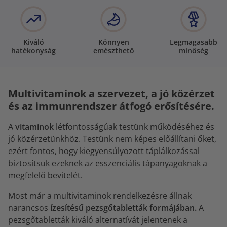
Kiváló
Könnyen
Legmagasabb
hatékonyság
emészthető
minőség
Multivitaminok a szervezet, a jó közérzet
és az immunrendszer átfogó erősítésére.
A
vitaminok
létfontosságúak testünk működéséhez és
jó közérzetünkhöz. Testünk nem képes előállítani őket,
ezért fontos, hogy kiegyensúlyozott táplálkozással
biztosítsuk ezeknek az esszenciális tápanyagoknak a
megfelelő bevitelét.
Most már a multivitaminok rendelkezésre állnak
narancsos
ízesítésű pezsgőtabletták formájában.
A
pezsgőtabletták kiváló alternatívát jelentenek a