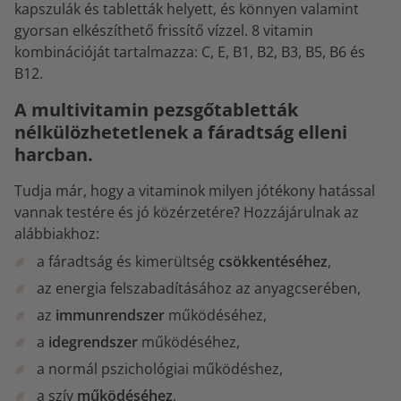
kapszulák és tabletták helyett, és könnyen valamint
gyorsan elkészíthető frissítő vízzel. 8 vitamin
kombinációját tartalmazza: C, E, B1, B2, B3, B5, B6 és
B12.
A multivitamin pezsgőtabletták
nélkülözhetetlenek a fáradtság elleni
harcban.
Tudja már, hogy a vitaminok milyen jótékony hatással
vannak testére és jó közérzetére? Hozzájárulnak az
alábbiakhoz:
a fáradtság és kimerültség
csökkentéséhez
,
az energia felszabadításához az anyagcserében,
az
immunrendszer
működéséhez,
a
idegrendszer
működéséhez,
a normál pszichológiai működéshez,
a szív
működéséhez
,