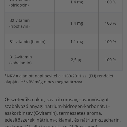
1,4 mg
100 %
(piridoxin)
B2-vitamin
1,4 mg
100 %
(riboflavin)
B1-vitamin (tiamin)
1,1 mg
100 %
B12-vitamin
2,5 µg
100 %
(kobalamin)
*NRV = ajánlott napi bevitel a 1169/2011 sz. (EU) rendelet
alapján. **NRV még nincs meghatározva.
Összetevők:
cukor, sav: citromsav, savanyúságot
szabályozó anyag: nátrium-hidrogén-karbonát, L-
aszkorbinsav (C-vitamin), természetes aroma,
édesítőszerek: nátrium-ciklamát és nátrium-szacharin,
céklapor, DL-alfa takoferil-acetát (E-vitamin),