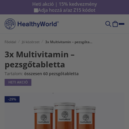
Heti akció | 15% kedvezmény
Adja hozzá a/az
Z15
kódot
Főoldal
Jó közérzet
3x Multivitamin – pezsgőtabletta
3x Multivitamin –
pezsgőtabletta
Tartalom:
összesen 60 pezsgőtabletta
HETI AKCIÓ
-29%