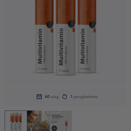
60
1
adag
pezsgőtabletta