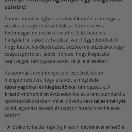
szintre!
A mai rohanó világban az
aktív életmód
az
energia
, a
vitalitás és a jó közérzet kulcsa. A rendszeres
testmozgás
nemcsak a testet erősíti, hanem a
hangulatra is pozitív hatással van. Függetlenül attól,
hogy futást, kerékpározást, edzőtermi edzéseket vagy
csapatsportokat kedvel, fontos, hogy kiegészítő
segítséggel támogassa testét céljai elérésében.
Az optimális eredmények elérése érdekében
elengedhetetlen, hogy a testet a megfelelő
tápanyagokkal és kiegészítőkkel
támogassuk. A
kreatin-monohidrát
évtizedek óta az arany standard a
sporttáplálkozásban, mivel növeli a test
teljesítményét
rövid, egymást követő és nagyon intenzív terhelések
során*.
*A jótékony hatás napi 3 g kreatin bevitelével érhető el.