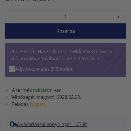
-
+
Kosárba
HETI AKCIÓ - Használja ki a 15% kedvezményt a
kínálatunkban található összes termékre.
Adja hozzá a/az
Z15
kódot
A termék
raktáron
van
Minőségét megőrzi:
2028.02.29.
Feladás
holnap!
A vásárlással ennyit nyer: 177 Ft