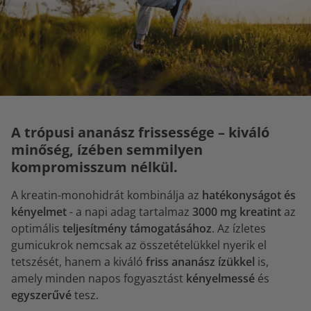
A trópusi ananász frissessége – kiváló
minőség, ízében semmilyen
kompromisszum nélkül.
A kreatin-monohidrát kombinálja az
hatékonyságot és
kényelmet
- a napi adag tartalmaz
3000 mg kreatint
az
optimális
teljesítmény támogatásához
. Az ízletes
gumicukrok nemcsak az összetételükkel nyerik el
tetszését, hanem a kiváló
friss ananász ízükkel
is,
amely minden napos fogyasztást
kényelmessé
és
egyszerűvé
tesz.