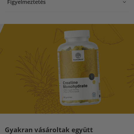
Figyelmeztetés
Gyakran vásároltak együtt