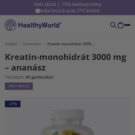
Heti akció | 15% kedvezmény
Adja hozzá a/az
Z15
kódot
Főoldal
Gumicukor
Kreatin-monohidrát 3000 mg – ananász
Kreatin-monohidrát 3000 mg
– ananász
Tartalom:
90 gumicukor
HETI AKCIÓ
-21%