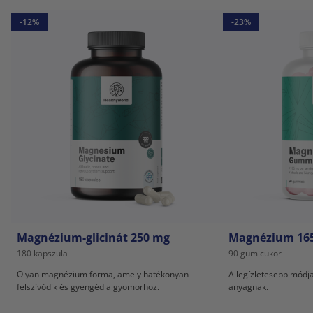
-12%
-23%
Magnézium-glicinát 250 mg
Magnézium 16
180 kapszula
90 gumicukor
Olyan magnézium forma, amely hatékonyan
A legízletesebb módja
felszívódik és gyengéd a gyomorhoz.
anyagnak.