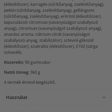
(édesítőszer), karragén (sűrítőanyag, zselésítőanyag),
pektin (sűrítőanyag, zselésítőanyag), gellángumi
(sűrítőanyag, zselésítőanyag), eritritol (édesítőszer),
kapszulázott citromsav (savanyúságot szabályozó
anyag), citromsav (savanyúságot szabályozó anyag),
ananász aroma, nátrium-citrát (savanyúságot
szabályozó anyag, stabilizátor), szteviol-glikozid
(édesítőszer), szukralóz (édesítőszer), E102 (sárga
színezék).
Kiszerelés:
90 gumicukor
Nettó tömeg:
360 g
A termék étrend-kiegészítő.
Használat