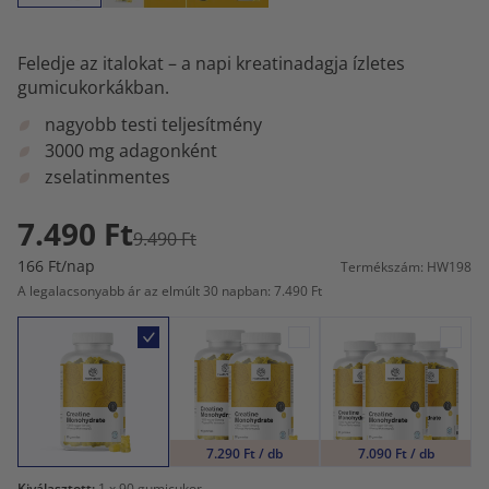
Feledje az italokat – a napi kreatinadagja ízletes
gumicukorkákban.
nagyobb testi teljesítmény
3000 mg adagonként
zselatinmentes
7.490 Ft
9.490 Ft
166 Ft/nap
Termékszám: HW198
A legalacsonyabb ár az elmúlt 30 napban: 7.490 Ft
7.290 Ft / db
7.090 Ft / db
Kiválasztott:
1
x 90 gumicukor