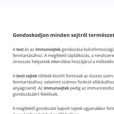
Gondoskodjon minden sejtről természe
A
test
és az
immunsejtek
gondozása kulcsfontosságú a
fenntartásához. A megfelelő táplálkozás, a rendszeres 
stresszes helyzetek elkerülése hozzájárul a működé
A
testi sejtek
többek között fontosak az összes szer
fenntartásához, valamint számos funkció ellátásához,
anyagcserét. Az
immunsejtek
pedig az immunrendsz
gondozásáért felelősek.
A megfelelő gondozást kapott sejtek ugyanakkor fon