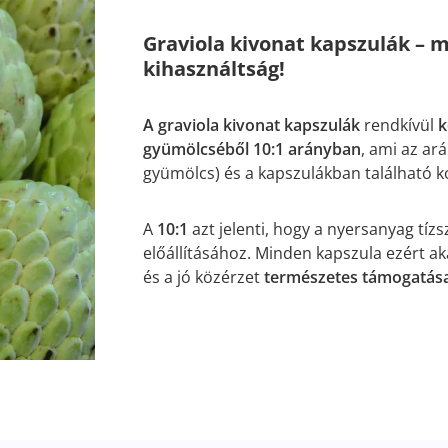
Graviola kivonat kapszulák – m
kihasználtság!
A graviola kivonat kapszulák
rendkívül
k
gyümölcséből 10:1 arányban
, ami az ar
gyümölcs) és a kapszulákban található k
A
10:1
azt jelenti, hogy a nyersanyag tíz
előállításához. Minden kapszula ezért ak
és a jó közérzet
természetes támogatás