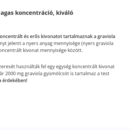
agas koncentráció, kiváló
oncentrált és erős kivonatot tartalmaznak a graviola
ányt jelenti a nyers anyag mennyisége (nyers graviola
oncentrált kivonat mennyisége között.
szeresét használták fel egy egység koncentrált kivonat
ár 2000 mg graviola gyümölcsöt is tartalmaz a test
a érdekében!