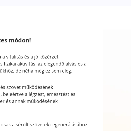
tes módon!
 vitalitás és a jó közérzet
fizikai aktivitás, az elegendő alvás és a
sükhöz, de néha még ez sem elég.
v és szövet működésének
 beleértve a légzést, emésztést és
er és annak működésének
tosak a sérült szövetek regenerálásához