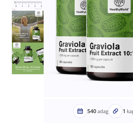
540
1
adag
ka