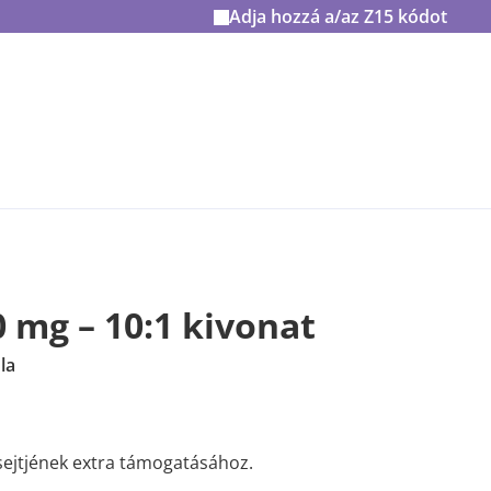
Adja hozzá a/az
Z15
kódot
0 mg – 10:1 kivonat
la
 sejtjének extra támogatásához.