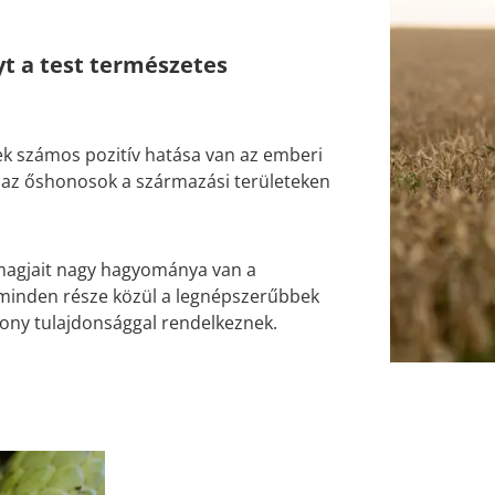
yt a test természetes
k számos pozitív hatása van az emberi
el az őshonosok a származási területeken
s magjait nagy hagyománya van a
 minden része közül a legnépszerűbbek
kony tulajdonsággal rendelkeznek.