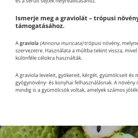
és a sérült sejtek helyreállításához.
Ismerje meg a graviolát – trópusi növén
támogatásához.
A
graviola
(Annona muricata)
trópusi növény, melyne
szervezetre. Használata a múltba tekint vissza, miv
különféle célokra használták.
A graviola leveleit, gyökereit, kérgét, gyümölcseit é
gyógynövény- és konyhai felhasználásnak. A növény
mindig is a gyümölcsök voltak, amelyek számos jóté