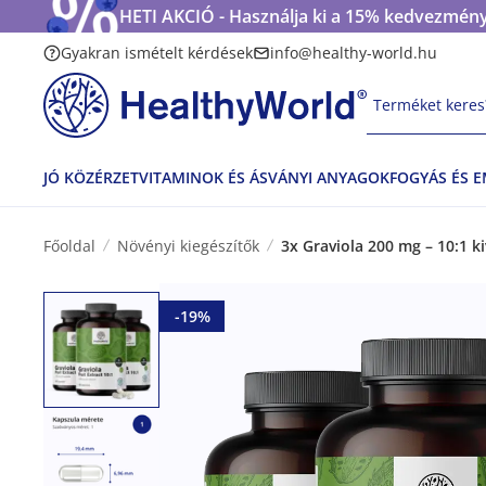
HETI AKCIÓ - Használja ki a 15% kedvezmény
Gyakran ismételt kérdések
info@healthy-world.hu
Terméket keres?
JÓ KÖZÉRZET
VITAMINOK ÉS ÁSVÁNYI ANYAGOK
FOGYÁS ÉS 
Főoldal
Növényi kiegészítők
3x Graviola 200 mg – 10:1 k
-19%