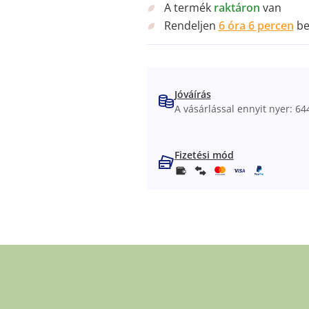
A termék
raktáron
van
Rendeljen
6 óra 6 percen
be
Jóváírás
A vásárlással ennyit nyer: 644
Fizetési mód