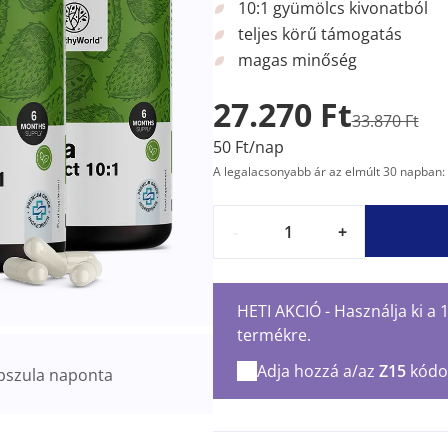
10:1 gyümölcs kivonatból
teljes körű támogatás
magas minőség
27.270 Ft
33.870 Ft
50 Ft/nap
A legalacsonyabb ár az elmúlt 30 napban: 
-
+
HETI AKCIÓ - Használja ki a
termékre.
Adja hozzá a/az
Z15
kódo
pszula naponta