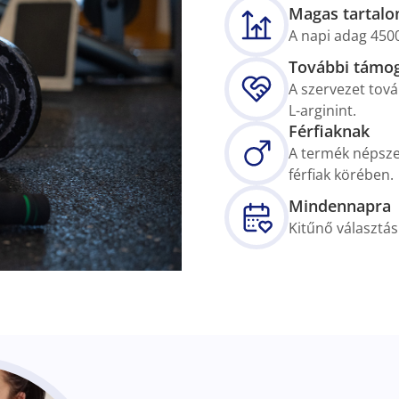
Magas tartal
A napi adag 450
További támo
A szervezet tov
L-arginint.
Férfiaknak
A termék népszer
férfiak körében.
Mindennapra
Kitűnő választá