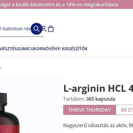
éget a kiváló közérzetre és a 18%-os megtakarításra.
 Kattintson ide
EMÉSZTÉS
GUMICUKOR
NÖVÉNYI KIEGÉSZÍTŐK
a
L-arginin HCL 
Tartalom:
365 kapszula
THRIVE THURSDAY
0d 2
Nagyszerű választás az aktív, 