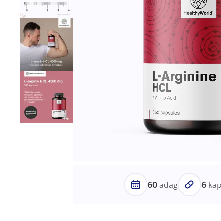
60
6
adag
kap