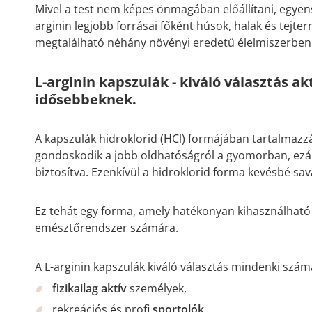
Mivel a test nem képes önmagában előállítani, egyensú
arginin legjobb forrásai főként húsok, halak és tejt
megtalálható néhány növényi eredetű élelmiszerben 
L-arginin kapszulák - kiváló választás ak
idősebbeknek.
A kapszulák hidroklorid (HCl) formájában tartalmazz
gondoskodik a jobb oldhatóságról a gyomorban, ezál
biztosítva. Ezenkívül a hidroklorid forma kevésbé s
Ez tehát egy forma, amely hatékonyan kihasználható
emésztőrendszer számára.
A L-arginin kapszulák kiváló választás mindenki szám
fizikailag aktív
személyek,
rekreációs és profi
sportolók
,