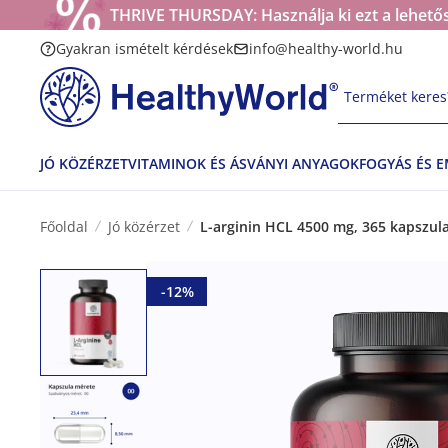
THRIVE THURSDAY: Használja ki ezt a lehetős
Gyakran ismételt kérdések
info@healthy-world.hu
Terméket keres?
JÓ KÖZÉRZET
VITAMINOK ÉS ÁSVÁNYI ANYAGOK
FOGYÁS ÉS 
Főoldal
Jó közérzet
L-arginin HCL 4500 mg, 365 kapszul
-12%