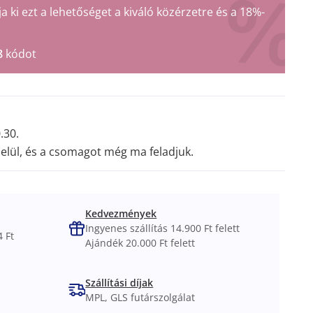
ki ezt a lehetőséget a kiváló közérzetre és a 18%-
8
kódot
.30.
elül, és a csomagot még ma feladjuk.
Kedvezmények
Ingyenes szállítás 14.900 Ft felett
 Ft
Ajándék 20.000 Ft felett
Szállítási díjak
MPL, GLS futárszolgálat