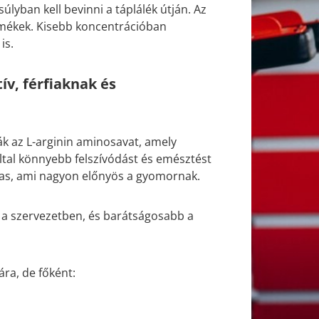
lyban kell bevinni a táplálék útján. Az
ermékek. Kisebb koncentrációban
is.
tív, férfiaknak és
ák az L-arginin aminosavat, amely
tal könnyebb felszívódást és emésztést
avas, ami nagyon előnyös a gyomornak.
 a szervezetben, és barátságosabb a
ára, de főként: