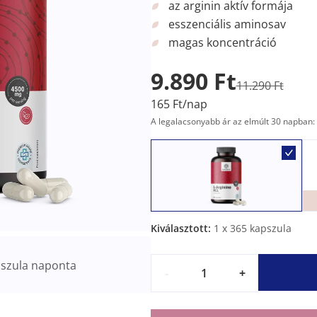
az arginin aktív formája
esszenciális aminosav
magas koncentráció
9.890 Ft
11.290 Ft
165 Ft/nap
A legalacsonyabb ár az elmúlt 30 napban: 
Kiválasztott:
1
x 365 kapszula
szula naponta
-
+