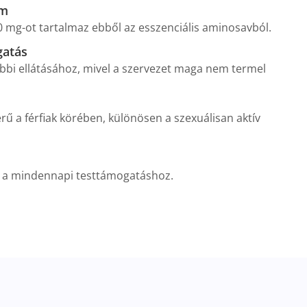
om
0 mg-ot tartalmaz ebből az esszenciális aminosavból.
gatás
ábbi ellátásához, mivel a szervezet maga nem termel
ű a férfiak körében, különösen a szexuálisan aktív
s a mindennapi testtámogatáshoz.