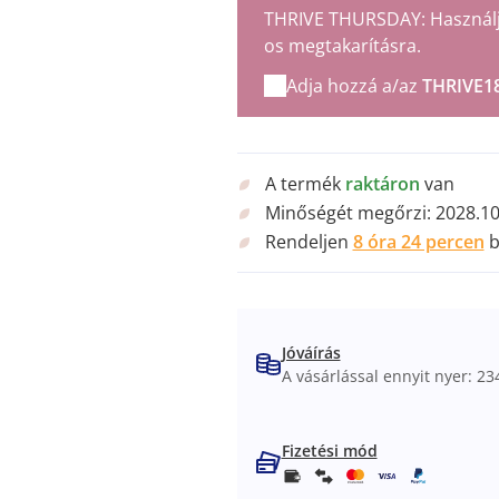
THRIVE THURSDAY: Használja 
os megtakarításra.
Adja hozzá a/az
THRIVE1
A termék
raktáron
van
Minőségét megőrzi:
2028.10
Rendeljen
8 óra 24 percen
b
Jóváírás
A vásárlással ennyit nyer: 234
Fizetési mód