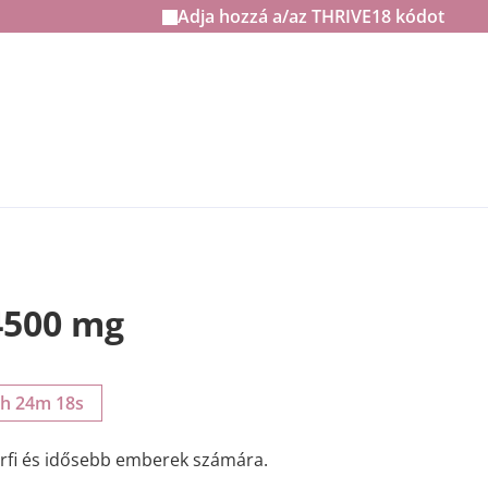
Adja hozzá a/az
THRIVE18
kódot
4500 mg
1h 24m 17s
férfi és idősebb emberek számára.