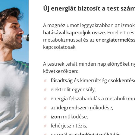
Új energiát biztosít a test s
A magnéziumot leggyakrabban az izmok
hatásával kapcsoljuk össze.
Emellett ré
metabolizmussal és az
energiatermeléss
kapcsolatosak.
A testnek tehát minden nap előnyöket nyú
következőkben:
fáradtság
és kimerültség
csökkentés
elektrolit egyensúly,
energia felszabadulás a metabolizmu
az
idegrendszer
működése,
izom
működése,
fehérjeszintézis,
normál
pszichológiai működés
,