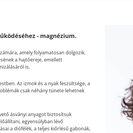
működéséhez - magnézium.
 számára, amely folyamatosan dolgozik.
sének a hajtóereje, emellett
izálásáról is.
stben. Az izmok és a nyak feszültsége, a
problémák csak néhány tünete lehetnek
vető ásványi anyagot biztosítsuk
lőállítani, egyensúlyban lévő
sai a diófélék, a teljes kiőrlésű gabonák,