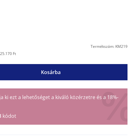
Termékszám: KM219
25.170 Ft
Kosárba
ki ezt a lehetőséget a kiváló közérzetre és a 18%-
8
kódot