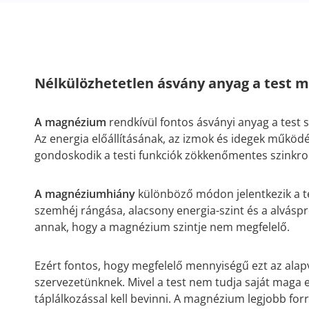
Nélkülözhetetlen ásvány anyag a test 
A magnézium
rendkívül fontos ásványi anyag a test
Az energia előállításának, az izmok és idegek működé
gondoskodik a testi funkciók zökkenőmentes szinkron
A magnéziumhiány
különböző módon jelentkezik a te
szemhéj rángása, alacsony energia-szint és a alvás
annak, hogy a magnézium szintje nem megfelelő.
Ezért fontos, hogy megfelelő mennyiségű ezt az alap
szervezetünknek. Mivel a test nem tudja saját maga e
táplálkozással kell bevinni. A magnézium legjobb forrá