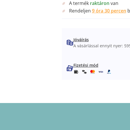
A termék
raktáron
van
Rendeljen
9 óra 29 percen
b
Jóváírás
A vásárlással ennyit nyer: 595
Fizetési mód