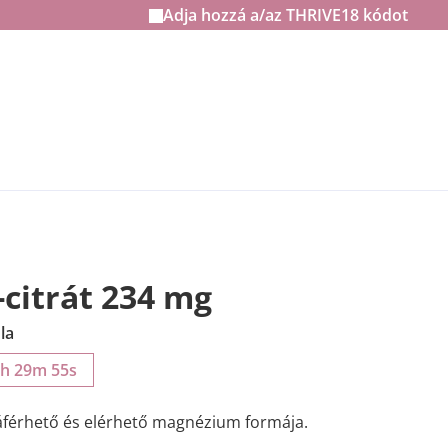
Adja hozzá a/az
THRIVE18
kódot
citrát 234 mg
la
2h 29m 54s
áférhető és elérhető magnézium formája.