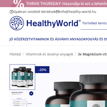
THRIVE THURSDAY: Használja ki ezt a lehetős
Gyakran ismételt kérdések
info@healthy-world.hu
Terméket keres?
JÓ KÖZÉRZET
VITAMINOK ÉS ÁSVÁNYI ANYAGOK
FOGYÁS ÉS 
Főoldal
Vitaminok és ásványi anyagok
3x Magnézium-cit
-20%