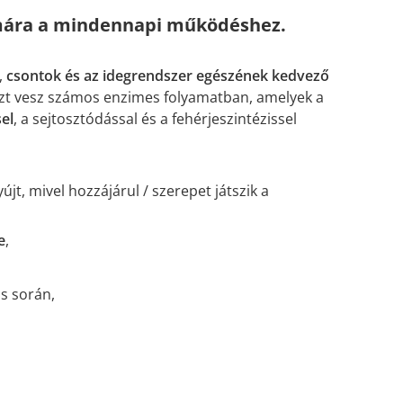
zámára a mindennapi működéshez.
,
csontok és az idegrendszer egészének kedvező
szt vesz számos enzimes folyamatban, amelyek a
el
, a sejtosztódással és a fehérjeszintézissel
jt, mivel hozzájárul / szerepet játszik a
e
,
s során,