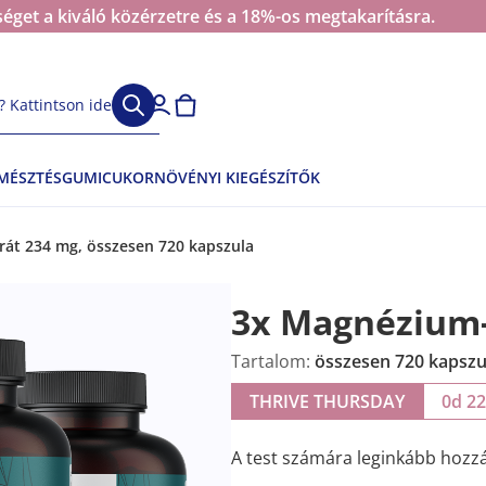
éget a kiváló közérzetre és a 18%-os megtakarításra.
 Kattintson ide
EMÉSZTÉS
GUMICUKOR
NÖVÉNYI KIEGÉSZÍTŐK
rát 234 mg, összesen 720 kapszula
3x Magnézium-
Tartalom:
összesen 720 kapszu
THRIVE THURSDAY
0d 2
A test számára leginkább hozz