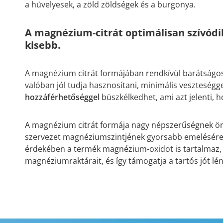
a hüvelyesek, a zöld zöldségek és a burgonya.
A magnézium-citrát optimálisan szívódik
kisebb.
A magnézium citrát formájában rendkívül barátságos
valóban jól tudja hasznosítani, minimális veszteségge
hozzáférhetőséggel
büszkélkedhet, ami azt jelenti, h
A magnézium citrát formája nagy népszerűségnek örv
szervezet magnéziumszintjének gyorsabb emelésére, 
érdekében a termék magnézium-oxidot is tartalmaz, a
magnéziumraktárait, és így támogatja a tartós jót lén