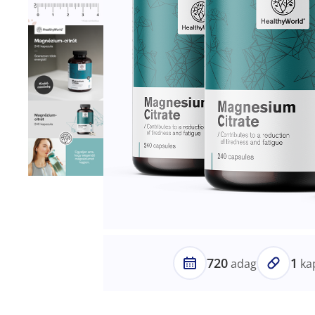
720
1
adag
ka