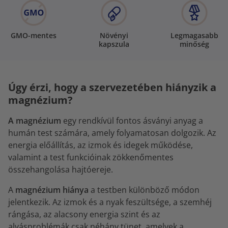
GMO-mentes
Növényi
Legmagasabb
kapszula
minőség
Úgy érzi, hogy a szervezetében hiányzik a
magnézium?
A magnézium
egy rendkívül fontos ásványi anyag a
humán test számára, amely folyamatosan dolgozik. Az
energia előállítás, az izmok és idegek működése,
valamint a test funkcióinak zökkenőmentes
összehangolása hajtóereje.
A
magnézium hiánya
a testben különböző módon
jelentkezik. Az izmok és a nyak feszültsége, a szemhéj
rángása, az alacsony energia szint és az
alvásproblémák csak néhány tünet, amelyek a