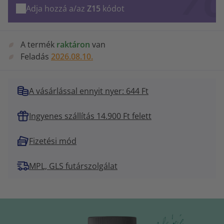
Adja hozzá a/az
Z15
kódot
A termék
raktáron
van
Feladás
2026.08.10.
A vásárlással ennyit nyer: 644 Ft
Ingyenes szállítás 14.900 Ft felett
Fizetési mód
MPL, GLS futárszolgálat