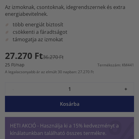
Az izmoknak, csontoknak, idegrendszernek és extra
energiabevitelnek.
több energiát biztosít
csökkenti a fáradtságot
támogatja az izmokat
27.270 Ft
36.270 Ft
25 Ft/nap
Termékszám: KM441
A legalacsonyabb ár az elmúlt 30 napban: 27.270 Ft
-
+
Kosárba
HETI AKCIÓ - Használja ki a 15% kedvezményt a
kínálatunkban található összes termékre.