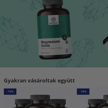
Gyakran vásároltak együtt
-14%
-18%