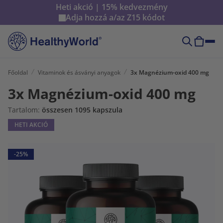
Heti akció | 15% kedvezmény
Adja hozzá a/az
Z15
kódot
Főoldal
Vitaminok és ásványi anyagok
3x Magnézium-oxid 400 mg
3x Magnézium-oxid 400 mg
Tartalom:
összesen 1095 kapszula
HETI AKCIÓ
-25%