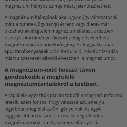
magnézium hiányos szintje miatt jelentkezhetnek.
A
magnézium hiányának okai
ugyanúgy változatosak,
mint a tünetek. Egyhangú étrend vagy diéták már
okozhatnak elégtelen magnéziumellátást a testben,
bizonyos körülmények között pedig növekedhet a
magnézium iránti növekvő igény
. Ez leggyakrabban
sporttevékenységek
után fordul elő, mivel az izzadás
miatt a szervezet elkezdi elveszíteni a magnéziumot.
A magnézium-oxid hosszú távon
gondoskodik a megfelelő
magnéziumtartalékról a testben.
A táplálékkiegészítők piacán többféle magnéziumforma
létezik, ezért fontos, hogy válassza azt, amely a
legjobban megfelel az Ön igényeinek. Az egyik
leggyakrabban használt forma kétségtelenül a
magnézium-oxid
, amely számos előnnyel jár: