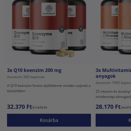
3x Q10 koenzim 200 mg
3x Multivitami
anyagok
összesen 360 kapszula
összesen 1095 kapsz
A Q10 koenzim fontos építőeleme minden sejtnek a
testünkben.
25 vitamin és ásványi
mindennapi támogat
32.370 Ft
28.170 Ft
37.470 Ft
34.470
Kosárba