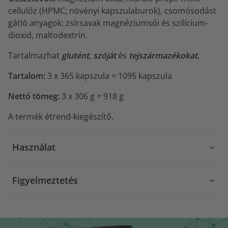
cellulóz (HPMC; növényi kapszulaburok), csomósodást
gátló anyagok: zsírsavak magnéziumsói és szilícium-
dioxid, maltodextrin.
Tartalmazhat
glutént
,
szóját
és
tejszármazékokat
.
Tartalom:
3 x 365 kapszula = 1095 kapszula
Nettó tömeg:
3 x 306 g = 918 g
A termék étrend-kiegészítő.
Használat
Figyelmeztetés