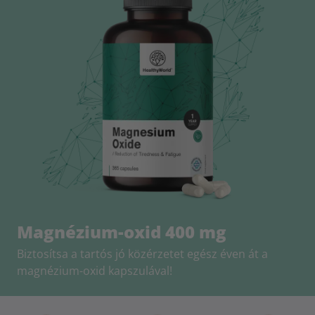
Magnézium-oxid 400 mg
Biztosítsa a tartós jó közérzetet egész éven át a
magnézium-oxid kapszulával!