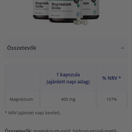
Összetevők
1 kapszula
% NRV *
(ajánlott napi adag)
Magnézium
400 mg
107%
* NRV (ajánlott napi bevitel).
Összetevők:
magnézium-oxid, hidroxi-propil-metil-