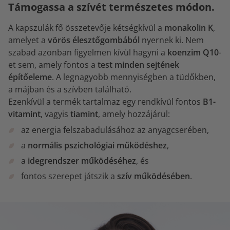
Támogassa a szívét természetes módon.
A kapszulák fő összetevője kétségkívül a
monakolin K
,
amelyet a
vörös élesztőgombából
nyernek ki. Nem
szabad azonban figyelmen kívül hagyni a
koenzim Q10
-
et sem, amely fontos a
test minden sejtének
építőeleme
. A legnagyobb mennyiségben a tüdőkben,
a májban és a szívben található.
Ezenkívül a termék tartalmaz egy rendkívül fontos
B1-
vitamint
, vagyis
tiamint
, amely hozzájárul:
az energia felszabadulásához az anyagcserében,
a
normális pszichológiai működéshez
,
a
idegrendszer működéséhez
, és
fontos szerepet játszik a
szív működésében
.