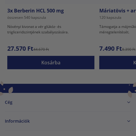
3x Berberin HCL 500 mg
Máriatövis + a
összesen 540 kapszula
120 kapszula
Növényi kivonat a vér glükóz- és
Támogatja a májműkö
trigliceridszintjének szabályozására.
méregtelenítését.
27.570 Ft
7.490 Ft
44.670 Ft
8.390 Ft
Kosárba
Cég
Információk