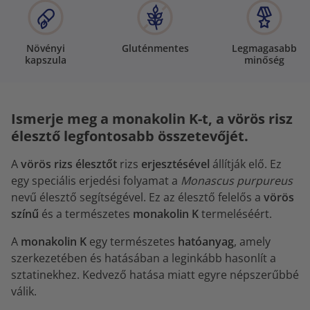
Növényi
Gluténmentes
Legmagasabb
kapszula
minőség
Ismerje meg a monakolin K-t, a vörös risz
élesztő legfontosabb összetevőjét.
A
vörös rizs élesztőt
rizs
erjesztésével
állítják elő. Ez
egy speciális erjedési folyamat a
Monascus purpureus
nevű élesztő segítségével. Ez az élesztő felelős a
vörös
színű
és a természetes
monakolin K
termeléséért.
A
monakolin K
egy természetes
hatóanyag
, amely
szerkezetében és hatásában a leginkább hasonlít a
sztatinekhez. Kedvező hatása miatt egyre népszerűbbé
válik.