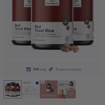
540
1
adag
kapszula naponta