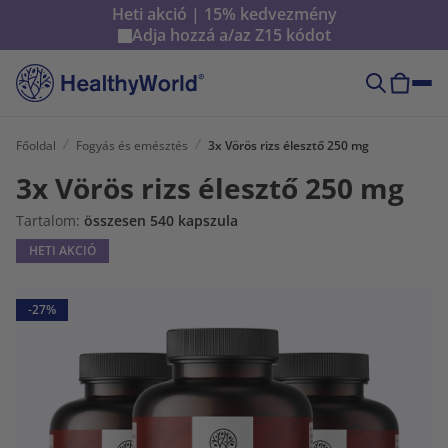
Heti akció | 15% kedvezmény
Adja hozzá a/az
Z15
kódot
Főoldal
Fogyás és emésztés
3x Vörös rizs élesztő 250 mg
3x Vörös rizs élesztő 250 mg
Tartalom:
összesen 540 kapszula
HETI AKCIÓ
-27%