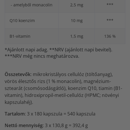
- amelyből monacolin
2,5 mg
***
Q10 koenzim
10 mg
***
B1-vitamin
1,5 mg
136 %
*Ajánlott napi adag. **NRV (ajánlott napi bevitel).
***NRV még nincs meghatározva.
Összetevők
: mikrokristályos cellulóz (töltőanyag),
vörös élesztős rizs (1 % monacolin), magnézium-
sztearát (csomósodásgátló), koenzim Q10, tiamin (B1-
vitamin), hidroxipropil-metil-cellulóz (HPMC; növényi
kapszulahéj).
Tartalom
: 3 x 180 kapszula = 540 kapszula
Nettó mennyiség
: 3 x 130,8 g = 392,4 g