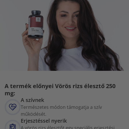
A termék előnyei Vörös rizs élesztő 250
mg:
A szívnek
Természetes módon támogatja a szív
működését.
Erjesztéssel nyerik
A vörös rizs élesztőt egy speciális erjesztési