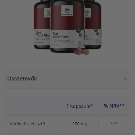
Összetevők
1 kapszula*
% NRV**
Vörös rizs élesztő
250 mg
***