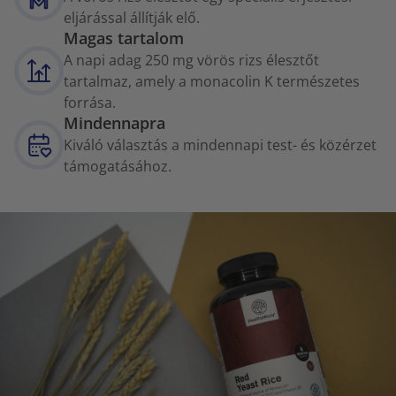
eljárással állítják elő.
Magas tartalom
A napi adag 250 mg vörös rizs élesztőt
tartalmaz, amely a monacolin K természetes
forrása.
Mindennapra
Kiváló választás a mindennapi test- és közérzet
támogatásához.