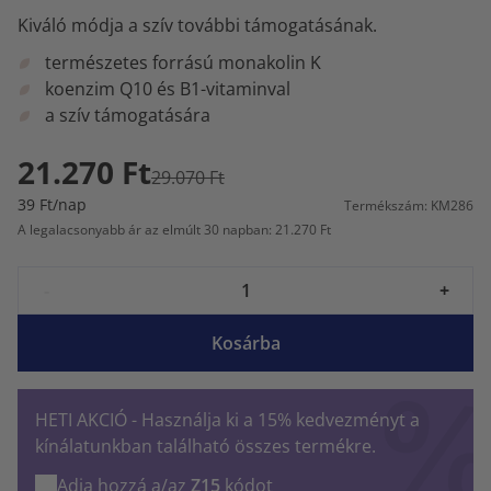
Kiváló módja a szív további támogatásának.
természetes forrású monakolin K
koenzim Q10 és B1-vitaminval
a szív támogatására
21.270 Ft
29.070 Ft
39 Ft/nap
Termékszám: KM286
A legalacsonyabb ár az elmúlt 30 napban: 21.270 Ft
-
+
Kosárba
HETI AKCIÓ - Használja ki a 15% kedvezményt a
kínálatunkban található összes termékre.
Adja hozzá a/az
Z15
kódot