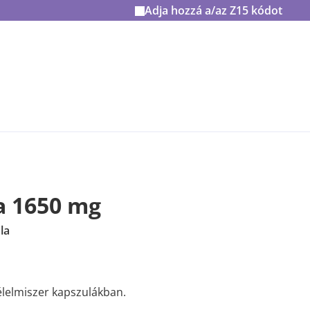
Adja hozzá a/az
Z15
kódot
a 1650 mg
la
lelmiszer kapszulákban.