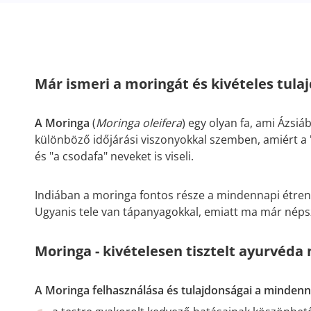
Már ismeri a moringát és kivételes tula
A Moringa
(
Moringa oleifera
) egy olyan fa, ami Ázsiá
különböző időjárási viszonyokkal szemben, amiért a "
és "a csodafa" neveket is viseli.
Indiában a moringa fontos része a mindennapi étre
Ugyanis tele van tápanyagokkal, emiatt ma már nép
Moringa - kivételesen tisztelt ayurvéda
A Moringa felhasználása és tulajdonságai a mindenn