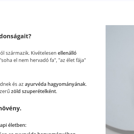
jdonságait?
ból származik. Kivételesen
ellenálló
soha el nem hervadó fa", "az élet fája"
ndnek és az
ayurvéda hagyományának
.
szerű
zöld szuperételként
.
 növény.
api életben: