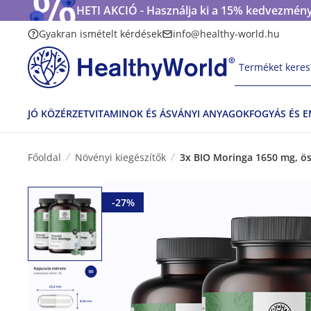
HETI AKCIÓ - Használja ki a 15% kedvezmény
Gyakran ismételt kérdések
info@healthy-world.hu
Terméket keres?
JÓ KÖZÉRZET
VITAMINOK ÉS ÁSVÁNYI ANYAGOK
FOGYÁS ÉS 
Főoldal
Növényi kiegészítők
3x BIO Moringa 1650 mg, ö
-27%