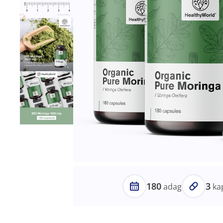
180
3
adag
ka