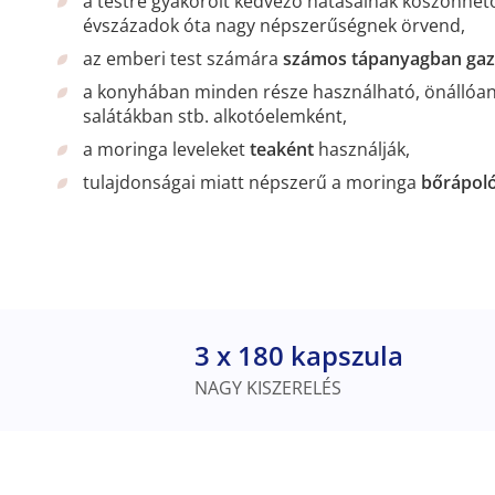
a testre gyakorolt kedvező hatásainak köszönhet
évszázadok óta nagy népszerűségnek örvend,
az emberi test számára
számos tápanyagban gaz
a konyhában minden része használható, önállóan
salátákban stb. alkotóelemként,
a moringa leveleket
teaként
használják,
tulajdonságai miatt népszerű a moringa
bőrápoló
3 x 180 kapszula
NAGY KISZERELÉS