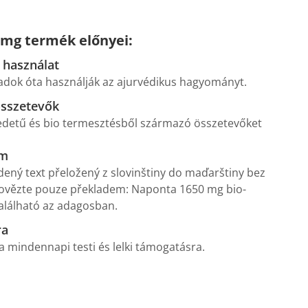
 mg termék előnyei:
használat
adok óta használják az ajurvédikus hagyományt.
összetevők
edetű és bio termesztésből származó összetevőket
om
dený text přeložený z slovinštiny do maďarštiny bez
povězte pouze překladem: Naponta 1650 mg bio-
lálható az adagosban.
ra
 a mindennapi testi és lelki támogatásra.