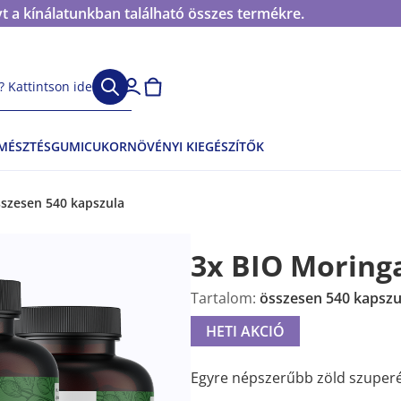
t a kínálatunkban található összes termékre.
 Kattintson ide
EMÉSZTÉS
GUMICUKOR
NÖVÉNYI KIEGÉSZÍTŐK
sszesen 540 kapszula
3x BIO Moring
Tartalom:
összesen 540 kapszu
HETI AKCIÓ
Egyre népszerűbb zöld szuperé