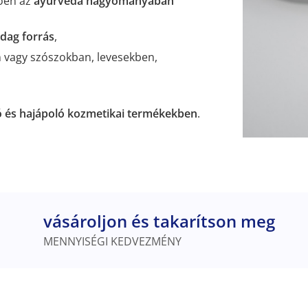
ően az
ayurvéda hagyományában
dag forrás
,
 vagy szószokban, levesekben,
 és hajápoló kozmetikai termékekben
.
vásároljon és takarítson meg
MENNYISÉGI KEDVEZMÉNY