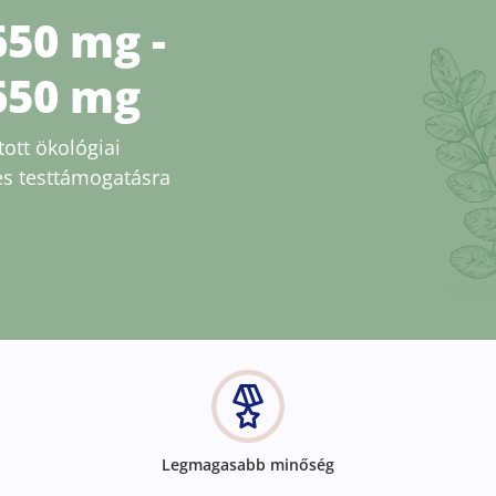
50 mg -
650 mg
ott ökológiai
es testtámogatásra
Legmagasabb minőség