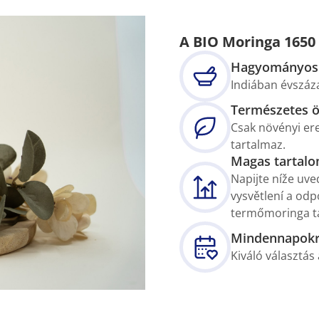
A BIO Moringa 1650
Hagyományos 
Indiában évszáz
Természetes 
Csak növényi er
tartalmaz.
Magas tartal
Napijte níže uve
vysvětlení a od
termőmoringa ta
Mindennapok
Kiváló választás