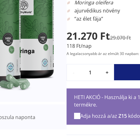
Moringa oleifera
ajurvédikus növény
“az élet fája”
21.270 Ft
29.070 Ft
118 Ft/nap
A legalacsonyabb ár az elmúlt 30 napban: 
-
+
HETI AKCIÓ - Használja ki a
termékre.
Adja hozzá a/az
Z15
kódo
pszula naponta