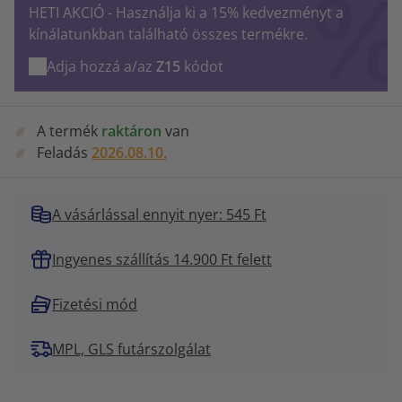
HETI AKCIÓ - Használja ki a 15% kedvezményt a
kínálatunkban található összes termékre.
Adja hozzá a/az
Z15
kódot
A termék
raktáron
van
Feladás
2026.08.10.
A vásárlással ennyit nyer: 545 Ft
Ingyenes szállítás 14.900 Ft felett
Fizetési mód
MPL, GLS futárszolgálat