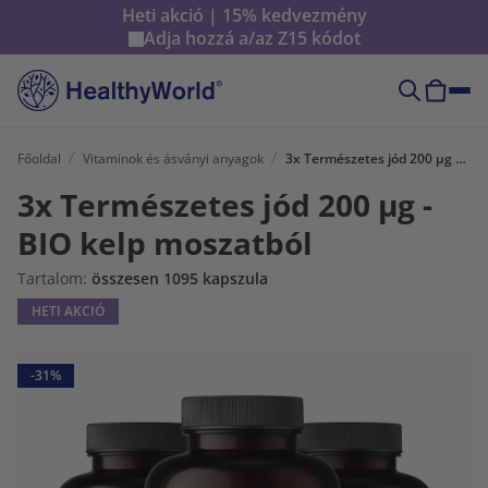
Heti akció | 15% kedvezmény
Adja hozzá a/az
Z15
kódot
Főoldal
Vitaminok és ásványi anyagok
3x Természetes jód 200 µg - BIO kelp moszatból
3x Természetes jód 200 µg -
BIO kelp moszatból
Tartalom:
összesen 1095 kapszula
HETI AKCIÓ
-31%