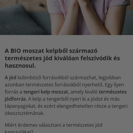
A BIO moszat kelpből származó
természetes jód kiválóan felszívódik és
hasznosul.
A jód
különböző forrásokból származhat, legjobban
azonban természetes forrásokból nyerhető. Egy ilyen
forrás a
tengeri kelp moszat,
amely kiváló
természetes
jódforrás
. A kelp a tengerből nyeri ki a jódot és más
tápanyagokat, és ezért elengedhetetlen része a tengeri
ökoszisztémának.
Miért érdemes választani a természetes jód
kapszulákat?