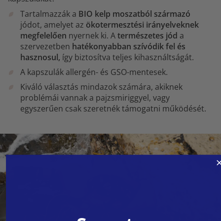
Tartalmazzák a
BIO kelp moszatból származó
jódot, amelyet az
ökotermesztési irányelveknek
megfelelően
nyernek ki. A
természetes jód
a
szervezetben
hatékonyabban szívódik fel és
hasznosul,
így biztosítva teljes kihasználtságát.
A kapszulák allergén- és GSO-mentesek.
Kiváló választás mindazok számára, akiknek
problémái vannak a pajzsmiriggyel, vagy
egyszerűen csak szeretnék támogatni működését.