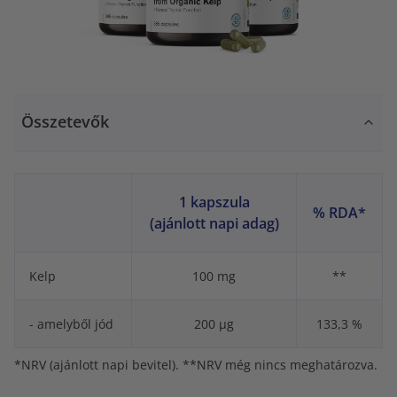
Összetevők
1 kapszula
% RDA*
(ajánlott napi adag)
Kelp
100 mg
**
- amelyből jód
200 µg
133,3 %
*NRV (ajánlott napi bevitel). **NRV még nincs meghatározva.