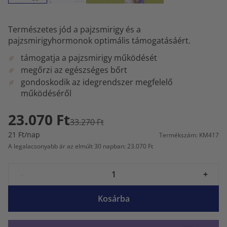
Természetes jód a pajzsmirigy és a
pajzsmirigyhormonok optimális támogatásáért.
támogatja a pajzsmirigy működését
megőrzi az egészséges bőrt
gondoskodik az idegrendszer megfelelő
működéséről
23.070 Ft
33.270 Ft
21 Ft/nap
Termékszám: KM417
A legalacsonyabb ár az elmúlt 30 napban: 23.070 Ft
-
+
Kosárba