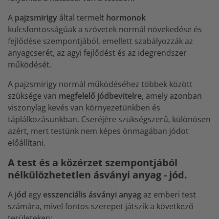
A
pajzsmirigy
által termelt
hormonok
kulcsfontosságúak a szövetek normál növekedése és
fejlődése szempontjából, emellett szabályozzák az
anyagcserét, az agyi fejlődést és az idegrendszer
működését.
A pajzsmirigy normál működéséhez többek között
szüksége van
megfelelő jódbevitelre
, amely azonban
viszonylag kevés van környezetünkben és
táplálkozásunkban. Cseréjére szükségszerű, különösen
azért, mert testünk nem képes önmagában jódot
előállítani.
A test és a közérzet szempontjából
nélkülözhetetlen ásványi anyag - jód.
A
jód
egy
esszenciális ásványi anyag
az emberi test
számára, mivel fontos szerepet játszik a következő
területeken: