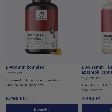
B-vitamin komplex
D3-vitamin + k
az izmok, cson
365 tabletta
60 gumicukor
Tökéletes kombináció a legfontosabb B-
vitaminokból az egész évre.
A legjobb kombináció
fogak számára.
8.490 Ft
7.490 Ft
11.090 Ft
9.690 Ft
Kosárba