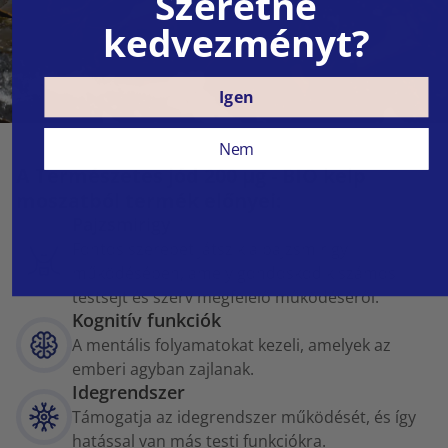
Szeretne
kedvezményt?
Igen
Nem
A Természetes jód 200 µg - BIO kelp
moszatból termék előnyei:
Pajzsmirigy
Fontos szerepet játszik a pajzsmirigy
működésében, amely gondoskodik számos
testsejt és szerv megfelelő működéséről.
Kognitív funkciók
A mentális folyamatokat kezeli, amelyek az
emberi agyban zajlanak.
Idegrendszer
Támogatja az idegrendszer működését, és így
hatással van más testi funkciókra.