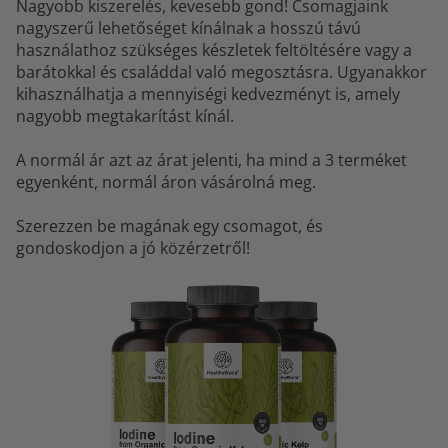
Nagyobb kiszerelés, kevesebb gond! Csomagjaink
nagyszerű lehetőséget kínálnak a hosszú távú
használathoz szükséges készletek feltöltésére vagy a
barátokkal és családdal való megosztásra. Ugyanakkor
kihasználhatja a mennyiségi kedvezményt is, amely
nagyobb megtakarítást kínál.
A normál ár azt az árat jelenti, ha mind a 3 terméket
egyenként, normál áron vásárolná meg.
Szerezzen be magának egy csomagot, és
gondoskodjon a jó közérzetről!