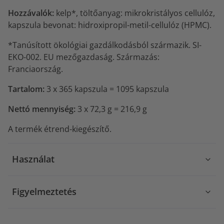
Hozzávalók:
kelp*, töltőanyag: mikrokristályos cellulóz,
kapszula bevonat: hidroxipropil-metil-cellulóz (HPMC).
*Tanúsított ökológiai gazdálkodásból származik. SI-
EKO-002. EU mezőgazdaság. Származás:
Franciaország.
Tartalom:
3 x 365 kapszula = 1095 kapszula
Nettó mennyiség:
3 x 72,3 g = 216,9 g
A termék étrend-kiegészítő.
Használat
Figyelmeztetés