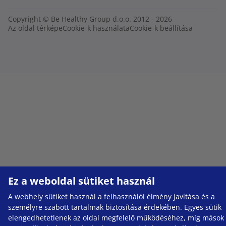
Copyright © Be Healthy Group d.o.o. 2012 - 2026
Az oldal térképe
Cookie-k használata
Cookie-k beállítása
Ez a weboldal sütiket használ
A webhely sütiket használ a felhasználói élmény javítása és a
személyre szabott tartalmak biztosítása érdekében. Egyes sütik
elengedhetetlenek az oldal megfelelő működéséhez, míg mások