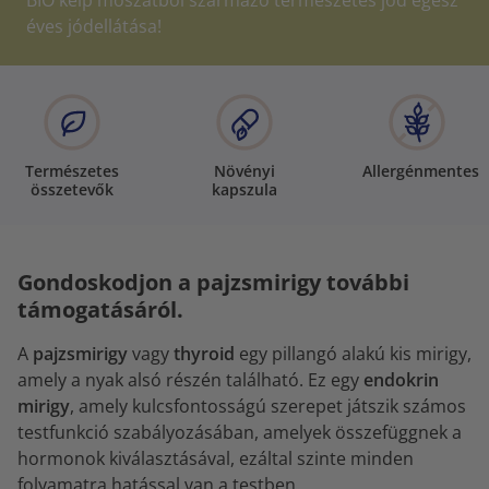
BIO kelp moszatból származó természetes jód egész
éves jódellátása!
Természetes
Növényi
Allergénmentes
összetevők
kapszula
Gondoskodjon a pajzsmirigy további
támogatásáról.
A
pajzsmirigy
vagy
thyroid
egy pillangó alakú kis mirigy,
amely a nyak alsó részén található. Ez egy
endokrin
mirigy
, amely kulcsfontosságú szerepet játszik számos
testfunkció szabályozásában, amelyek összefüggnek a
hormonok kiválasztásával, ezáltal szinte minden
folyamatra hatással van a testben.