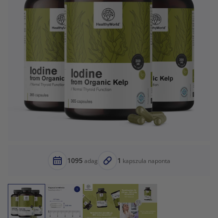
1095
1
adag
kapszula naponta