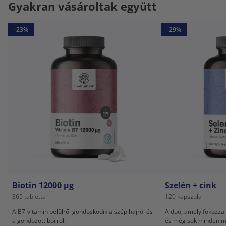
Gyakran vásároltak együtt
-23%
-29%
Biotin 12000 µg
Szelén + cink
365 tabletta
120 kapszula
A B7-vitamin belülről gondoskodik a szép hajról és
A duó, amely fokozza 
a gondozott bőrről.
és még sok minden m