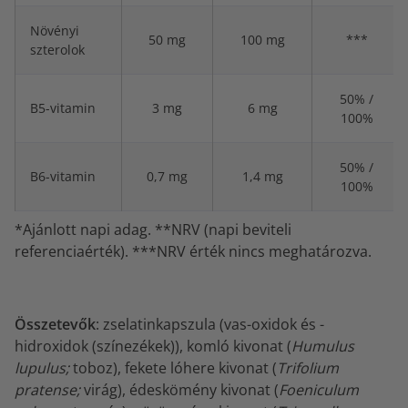
Növényi
50 mg
100 mg
***
szterolok
50% /
B5-vitamin
3 mg
6 mg
100%
50% /
B6-vitamin
0,7 mg
1,4 mg
100%
*Ajánlott napi adag. **NRV (napi beviteli
referenciaérték). ***NRV érték nincs meghatározva.
Összetevők
: zselatinkapszula (vas-oxidok és -
hidroxidok (színezékek)), komló kivonat (
Humulus
lupulus;
toboz), fekete lóhere kivonat (
Trifolium
pratense;
virág), édeskömény kivonat (
Foeniculum