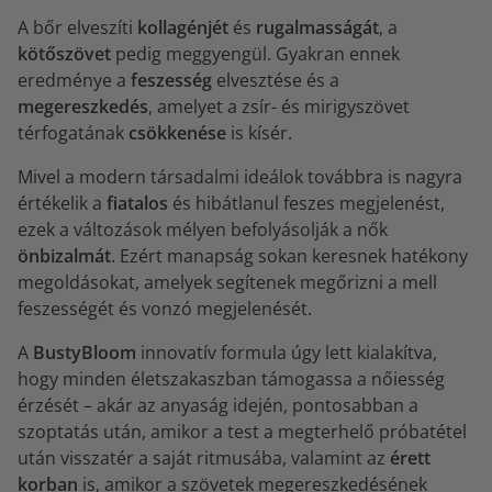
A bőr elveszíti
kollagénjét
és
rugalmasságát
, a
kötőszövet
pedig meggyengül. Gyakran ennek
eredménye a
feszesség
elvesztése és a
megereszkedés
, amelyet a zsír- és mirigyszövet
térfogatának
csökkenése
is kísér.
Mivel a modern társadalmi ideálok továbbra is nagyra
értékelik a
fiatalos
és hibátlanul feszes megjelenést,
ezek a változások mélyen befolyásolják a nők
önbizalmát
. Ezért manapság sokan keresnek hatékony
megoldásokat, amelyek segítenek megőrizni a mell
feszességét és vonzó megjelenését.
A
BustyBloom
innovatív formula úgy lett kialakítva,
hogy minden életszakaszban támogassa a nőiesség
érzését – akár az anyaság idején, pontosabban a
szoptatás után, amikor a test a megterhelő próbatétel
után visszatér a saját ritmusába, valamint az
érett
korban
is, amikor a szövetek megereszkedésének