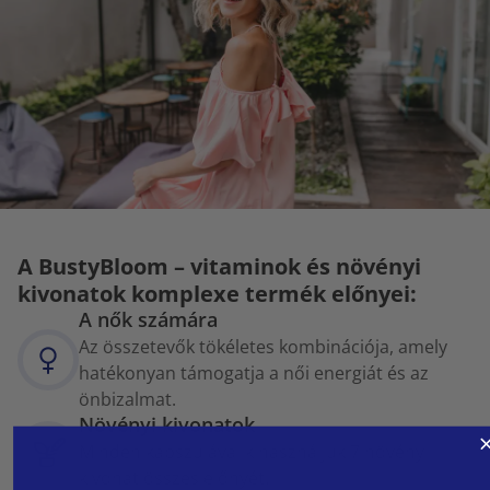
A BustyBloom – vitaminok és növényi
kivonatok komplexe termék előnyei:
A nők számára
Az összetevők tökéletes kombinációja, amely
hatékonyan támogatja a női energiát és az
önbizalmat.
Növényi kivonatok
Minden kapszulával kihasználjuk 7 növényi
kivonat összes előnyét.