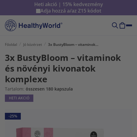
Heti akció | 15% kedvezmény
Adja hozzá a/az
Z15
kódot
Főoldal
Jó közérzet
3x BustyBloom – vitaminok és növényi kivonatok komplexe
3x BustyBloom – vitaminok
és növényi kivonatok
komplexe
Tartalom:
összesen 180 kapszula
HETI AKCIÓ
-25%