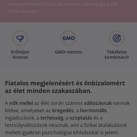
Növényi kivonatok és vitaminok szinergiája a női
önbizalomért.
Erőteljes
GMO-mentes
Tökéletes
kivonat
kombináció
Fiatalos megjelenésért és önbizalomért
az élet minden szakaszában.
A
nők
mellei
az élet során számos
változásnak
vannak
kitéve, amelyeket az
öregedés
, a
hormonális
ingadozások, a
terhesség
, a
szoptatás
és a
testsúlyváltozások okoznak, ami a fizikai átalakulások
mellett gyakran pszichológiai kihívásokat is jelent.