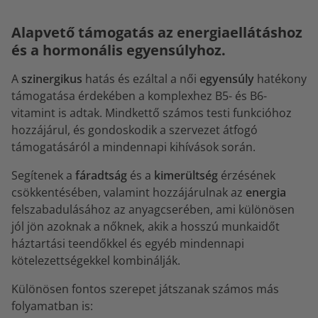
Alapvető támogatás az energiaellátáshoz
és a hormonális egyensúlyhoz.
A
szinergikus
hatás és ezáltal a női
egyensúly
hatékony
támogatása érdekében a komplexhez B5- és B6-
vitamint is adtak. Mindkettő számos testi funkcióhoz
hozzájárul, és gondoskodik a szervezet átfogó
támogatásáról a mindennapi kihívások során.
Segítenek a
fáradtság
és a
kimerültség
érzésének
csökkentésében, valamint hozzájárulnak az
energia
felszabadulásához az anyagcserében, ami különösen
jól jön azoknak a nőknek, akik a hosszú munkaidőt
háztartási teendőkkel és egyéb mindennapi
kötelezettségekkel kombinálják.
Különösen fontos szerepet játszanak számos más
folyamatban is: