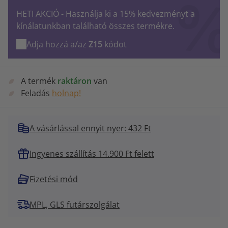
HETI AKCIÓ - Használja ki a 15% kedvezményt a
kínálatunkban található összes termékre.
Adja hozzá a/az
Z15
kódot
A termék
raktáron
van
Feladás
holnap!
A vásárlással ennyit nyer: 432 Ft
Ingyenes szállítás 14.900 Ft felett
Fizetési mód
MPL, GLS futárszolgálat