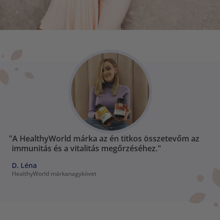
"A HealthyWorld márka az én titkos összetevőm az
immunitás és a vitalitás megőrzéséhez."
D. Léna
HealthyWorld márkanagykövet