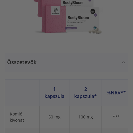
Összetevők
1
2
%NRV**
kapszula
kapszula*
Komló
50 mg
100 mg
***
kivonat