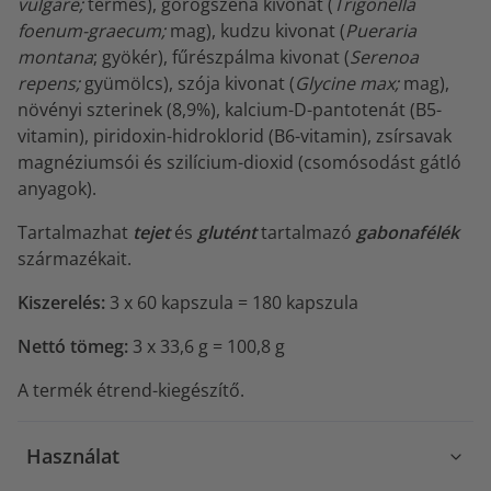
vulgare;
termés), görögszéna kivonat (
Trigonella
foenum-graecum;
mag), kudzu kivonat (
Pueraria
montana
; gyökér), fűrészpálma kivonat (
Serenoa
repens;
gyümölcs), szója kivonat (
Glycine max;
mag),
növényi szterinek (8,9%), kalcium-D-pantotenát (B5-
vitamin), piridoxin-hidroklorid (B6-vitamin), zsírsavak
magnéziumsói és szilícium-dioxid (csomósodást gátló
anyagok).
Tartalmazhat
tejet
és
glutént
tartalmazó
gabonafélék
származékait.
Kiszerelés:
3 x 60 kapszula = 180 kapszula
Nettó tömeg:
3 x 33,6 g = 100,8 g
A termék étrend-kiegészítő.
Használat