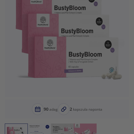
90
2
adag
kapszula naponta