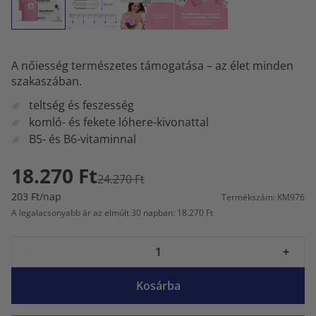
A nőiesség természetes támogatása – az élet minden
szakaszában.
teltség és feszesség
komló- és fekete lóhere-kivonattal
B5- és B6-vitaminnal
18.270 Ft
24.270 Ft
203 Ft/nap
Termékszám: KM976
A legalacsonyabb ár az elmúlt 30 napban: 18.270 Ft
-
+
Kosárba