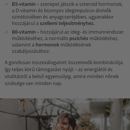
B5-vitamin
– szerepet játszik a szteroid hormonok,
a D-vitamin és bizonyos idegimpulzus-átvivők
szintézisében és anyagcseréjében, ugyanakkor
hozzájárul a
szellemi teljesítményhez.
B6-vitamin
– hozzájárul az ideg- és immunrendszer
működéséhez, a normális
pszichés
működéshez,
valamint a
hormonok
működésének
szabályozásához.
A gondosan összeválogatott összetevők kombinációja
így teljes körű támogatást nyújt – az energiától és
vitalitástól a belső egyensúlyig, amire minden nőnek
szüksége van minden nap.