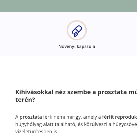
Növényi kapszula
Kihívásokkal néz szembe a prosztata mű
terén?
A
prosztata
férfi nemi mirigy, amely a
férfit reprodu
húgyhólyag alatt található, és körülveszi a húgycsöve
vizeletürítésben is.