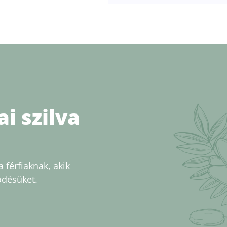
i szilva
 férfiaknak, akik
ödésüket.