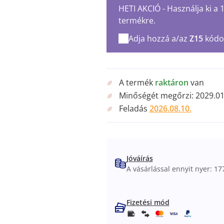
HETI AKCIÓ - Használja ki a
termékre.
Adja hozzá a/az
Z15
kódo
A termék
raktáron
van
Minőségét megőrzi:
2029.01
Feladás
2026.08.10.
Jóváírás
A vásárlással ennyit nyer: 177
Fizetési mód