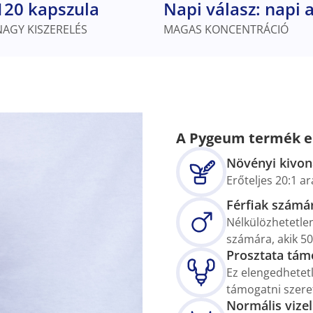
120 kapszula
Napi válasz: napi
NAGY KISZERELÉS
MAGAS KONCENTRÁCIÓ
A Pygeum termék előn
Növényi kivon
Erőteljes 20:1 ar
Férfiak számá
Nélkülözhetetlen
számára, akik 50 
Prosztata tám
Ez elengedhetet
támogatni szere
Normális vizel