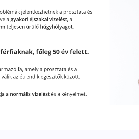
problémák jelentkezhetnek a prosztata és
tve a
gyakori éjszakai vizelést
, a
m teljesen ürülő húgyhólyagot
,
férfiaknak, főleg 50 év felett.
zármazó fa, amely a prosztata és a
álik az étrend-kiegészítők között.
a a normális vizelést
és a kényelmet.