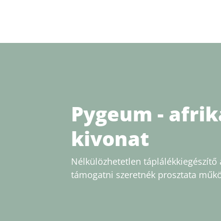
Pygeum - afrika
kivonat
Nélkülözhetetlen táplálékkiegészítő a
támogatni szeretnék prosztata műk