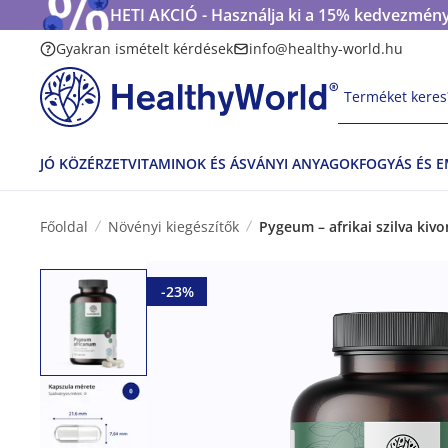
HETI AKCIÓ - Használja ki a 15% kedvezmény
Gyakran ismételt kérdések
info@healthy-world.hu
Terméket keres?
JÓ KÖZÉRZET
VITAMINOK ÉS ÁSVÁNYI ANYAGOK
FOGYÁS ÉS 
Főoldal
Növényi kiegészítők
Pygeum – afrikai szilva kiv
-23%