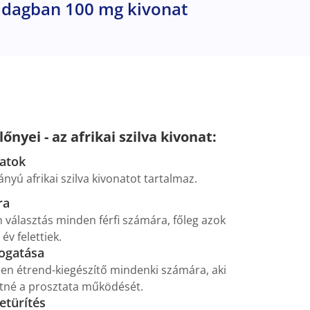
 adagban 100 mg kivonat
yei - az afrikai szilva kivonat:
atok
ányú afrikai szilva kivonatot tartalmaz.
ra
 választás minden férfi számára, főleg azok
év felettiek.
ogatása
len étrend-kiegészítő mindenki számára, aki
tné a prosztata működését.
etürítés