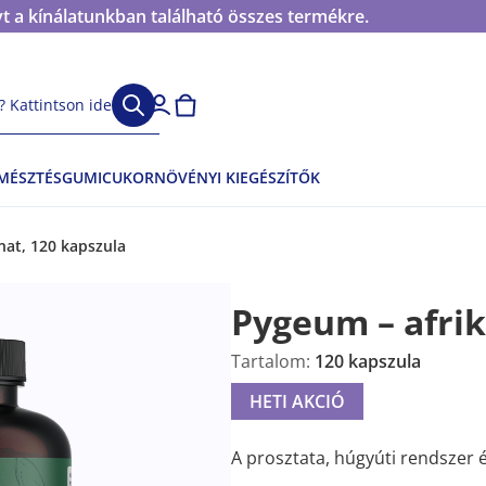
t a kínálatunkban található összes termékre.
 Kattintson ide
EMÉSZTÉS
GUMICUKOR
NÖVÉNYI KIEGÉSZÍTŐK
onat, 120 kapszula
Pygeum – afrik
Tartalom:
120 kapszula
HETI AKCIÓ
A prosztata, húgyúti rendszer é