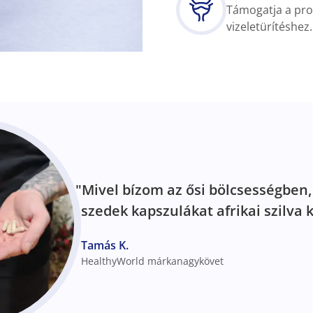
Támogatja a pro
vizeletürítéshez.
"Mivel bízom az ősi bölcsességben
szedek kapszulákat afrikai szilva k
Tamás K.
HealthyWorld márkanagykövet