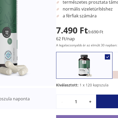
természetes prosztata tám
normális vizeletürítéshez
a férfiak számára
7.490 Ft
9.690 Ft
62 Ft/nap
A legalacsonyabb ár az elmúlt 30 napban: 
Kiválasztott:
1
x 120 kapszula
pszula naponta
-
+