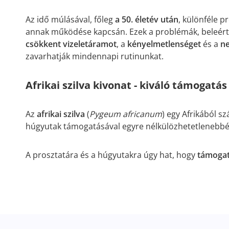
Az idő múlásával, főleg
a 50. életév után
, különféle 
annak működése kapcsán. Ezek a problémák, beleér
csökkent vizeletáramot
, a
kényelmetlenséget
és a
ne
zavarhatják mindennapi rutinunkat.
Afrikai szilva kivonat - kiváló támogatás 
Az
afrikai szilva
(
Pygeum africanum
) egy Afrikából s
húgyutak támogatásával egyre nélkülözhetetlenebbé v
A prosztatára és a húgyutakra úgy hat, hogy
támogatj