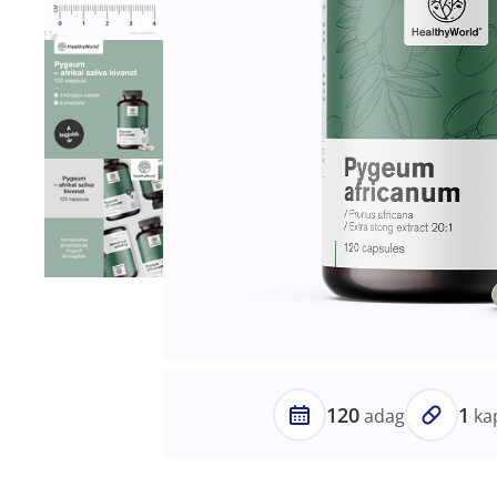
120
1
adag
ka