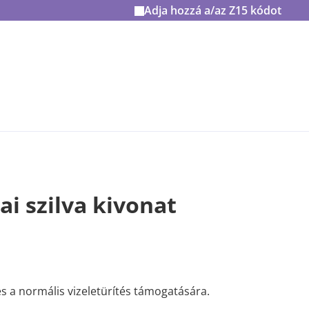
Adja hozzá a/az
Z15
kódot
ai szilva kivonat
s a normális vizeletürítés támogatására.