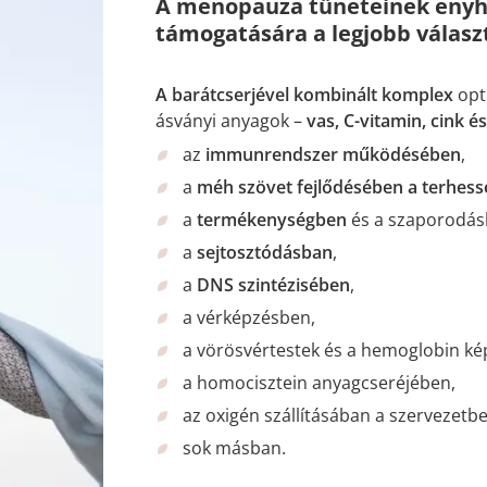
A menopauza tüneteinek enyhí
támogatására a legjobb válasz
A barátcserjével kombinált komplex
opti
ásványi anyagok –
vas, C-vitamin, cink és
az
immunrendszer működésében
,
a
méh szövet fejlődésében a terhessé
a
termékenységben
és a szaporodás
a
sejtosztódásban
,
a
DNS szintézisében
,
a vérképzésben,
a vörösvértestek és a hemoglobin k
a homocisztein anyagcseréjében,
az oxigén szállításában a szervezetb
sok másban.