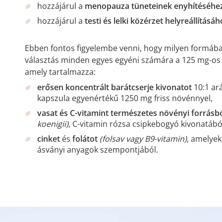
hozzájárul a
menopauza tüneteinek enyhítéséhez
hozzájárul a
testi és lelki közérzet helyreállításáh
Ebben fontos figyelembe venni, hogy milyen formában
választás minden egyes egyéni számára a 125 mg-o
amely tartalmazza:
erősen koncentrált barátcserje kivonatot
10:1 ar
kapszula egyenértékű 1250 mg friss növénnyel,
vasat és C-vitamint természetes növényi forrásb
koenigii)
, C-vitamin rózsa csipkebogyó kivonatáb
cinket
és
folátot
(folsav vagy B9-vitamin)
, amelyek
ásványi anyagok szempontjából.