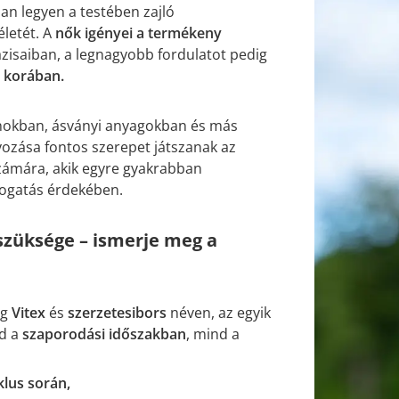
an legyen a testében zajló
életét. A
nők igényei a termékeny
zisaiban, a legnagyobb fordulatot pedig
 korában.
inokban, ásványi anyagokban és más
yozása fontos szerepet játszanak az
ámára, akik egyre gyakrabban
mogatás érdekében.
züksége – ismerje meg a
ég
Vitex
és
szerzetesibors
néven, az egyik
nd a
szaporodási időszakban
, mind a
klus során,