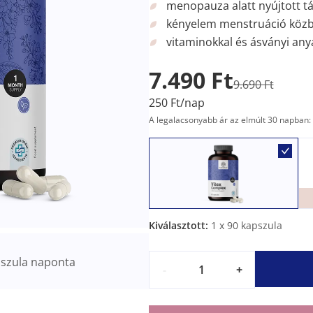
menopauza alatt nyújtott 
kényelem menstruáció köz
vitaminokkal és ásványi any
7.490 Ft
9.690 Ft
250 Ft/nap
A legalacsonyabb ár az elmúlt 30 napban: 
Kiválasztott:
1
x 90 kapszula
szula naponta
-
+