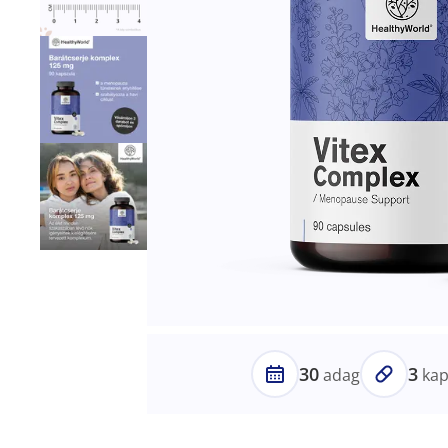
30
3
adag
kap