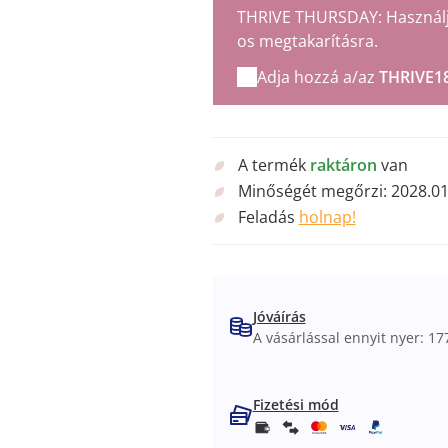
THRIVE THURSDAY: Használja 
os megtakarításra.
Adja hozzá a/az
THRIVE1
A termék
raktáron
van
Minőségét megőrzi:
2028.01
Feladás
holnap!
Jóváírás
A vásárlással ennyit nyer: 177
Fizetési mód