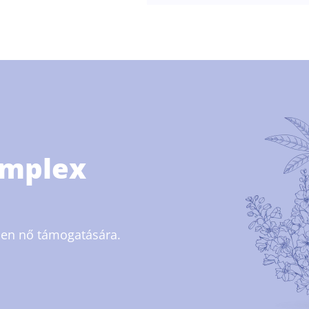
omplex
den nő támogatására.