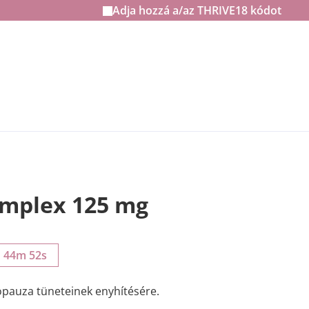
Adja hozzá a/az
THRIVE18
kódot
omplex 125 mg
h 44m 51s
pauza tüneteinek enyhítésére.