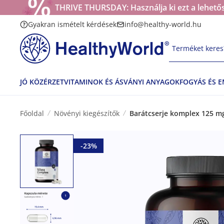
THRIVE THURSDAY: Használja ki ezt a lehetős
Gyakran ismételt kérdések
info@healthy-world.hu
Terméket keres?
JÓ KÖZÉRZET
VITAMINOK ÉS ÁSVÁNYI ANYAGOK
FOGYÁS ÉS 
Főoldal
Növényi kiegészítők
Barátcserje komplex 125 mg
-23%