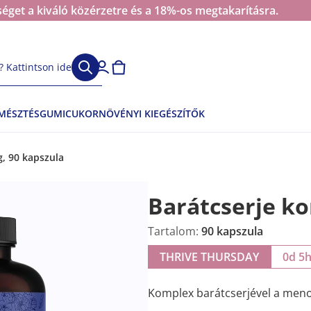
éget a kiváló közérzetre és a 18%-os megtakarításra.
 Kattintson ide
EMÉSZTÉS
GUMICUKOR
NÖVÉNYI KIEGÉSZÍTŐK
, 90 kapszula
Barátcserje k
Tartalom:
90 kapszula
THRIVE THURSDAY
0d 5
Komplex barátcserjével a meno