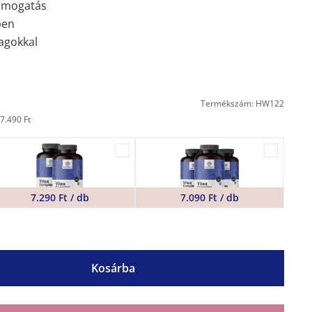
támogatás
ben
agokkal
Termékszám: HW122
7.490 Ft
7.290 Ft / db
7.090 Ft / db
Kosárba