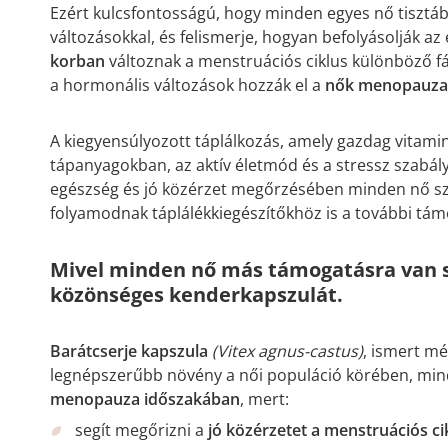
Ezért kulcsfontosságú, hogy minden egyes nő tisztáb
változásokkal, és felismerje, hogyan befolyásolják az 
korban
változnak a menstruációs ciklus különböző fá
a hormonális változások hozzák el a
nők menopauza
A kiegyensúlyozott táplálkozás, amely gazdag vitam
tápanyagokban, az aktív életmód és a stressz szabál
egészség és jó közérzet megőrzésében minden nő sz
folyamodnak táplálékkiegészítőkhöz is a további tá
Mivel minden nő más támogatásra van s
közönséges kenderkapszulát.
Barátcserje kapszula
(Vitex agnus-castus)
, ismert m
legnépszerűbb növény a női populáció körében, mi
menopauza időszakában
, mert:
segít megőrizni a
jó közérzetet a menstruációs ci