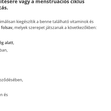
tésére vagy a menstruációs ciklus
tás.
málisan kiegészítik a benne található vitaminok és
 folsav,
melyek szerepet játszanak a következőkben:
g alatt
,
ban,
épződésében,
en és