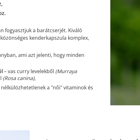
,
oz.
 fogyasztjuk a barátcserjét. Kiváló
s közönséges kenderkapszula komplex,
ányban, ami azt jelenti, hogy minden
ól
– vas curry levelekből
(Murraya
ól
(Rosa canina)
,
 nélkülözhetetlenek a "női" vitaminok és