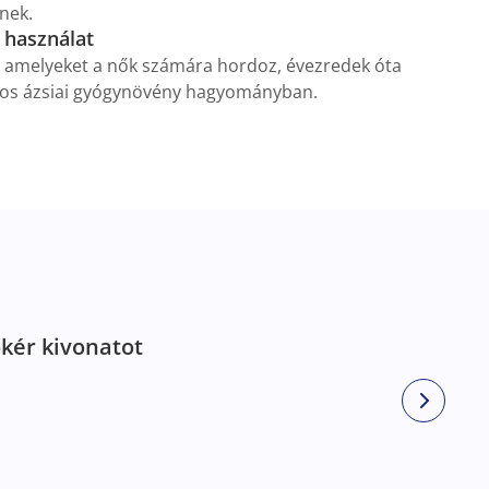
nek.
használat
t, amelyeket a nők számára hordoz, évezredek óta
mos ázsiai gyógynövény hagyományban.
ökér kivonatot