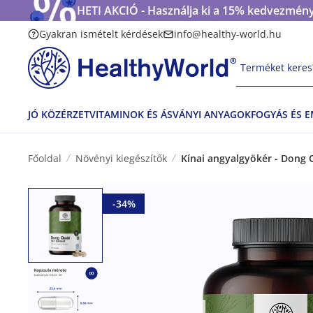
HETI AKCIÓ - Használja ki a 15% kedvezmény
Gyakran ismételt kérdések
info@healthy-world.hu
Terméket keres?
JÓ KÖZÉRZET
VITAMINOK ÉS ÁSVÁNYI ANYAGOK
FOGYÁS ÉS 
Főoldal
Növényi kiegészítők
Kínai angyalgyökér - Dong 
-34%