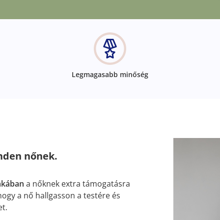
Legmagasabb minőség
inden nőnek.
akában
a nőknek extra támogatásra
 hogy a nő hallgasson a testére és
t.