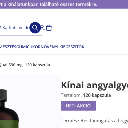
t a kínálatunkban található összes termékre.
 Kattintson ide
EMÉSZTÉS
GUMICUKOR
NÖVÉNYI KIEGÉSZÍTŐK
Quai 530 mg, 120 kapszula
Kínai angyalgy
Tartalom:
120 kapszula
HETI AKCIÓ
Természetes támogatás a húgyú