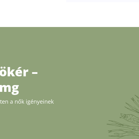
ökér –
 mg
tten a nők igényeinek