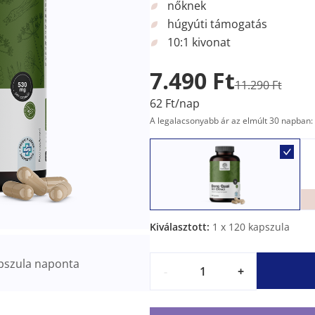
nőknek
húgyúti támogatás
10:1 kivonat
7.490 Ft
11.290 Ft
62 Ft/nap
A legalacsonyabb ár az elmúlt 30 napban: 
Kiválasztott:
1
x 120 kapszula
pszula naponta
-
+