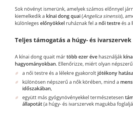
Sok növényt ismerünk, amelyek számos előnnyel járn
kiemelkedik a
kínai dong quai
(
Angelica sinensis
), am
különleges
előnyökkel
ruháznak fel a
női testre
és a
Teljes támogatás a húgy- és ivarszervek
A kínai dong quait már
több ezer éve
használják
kína
hagyományokban
. Ellenőrizze, miért olyan népszerű
a női testre és a lélekre gyakorolt ​​
jótékony hatása
különösen népszerű a nők körében, mind a
menst
időszakában
,
együtt más gyógynövényekkel természetesen
tám
állapotát
(a húgy- és ivarszervek magukba foglaljá