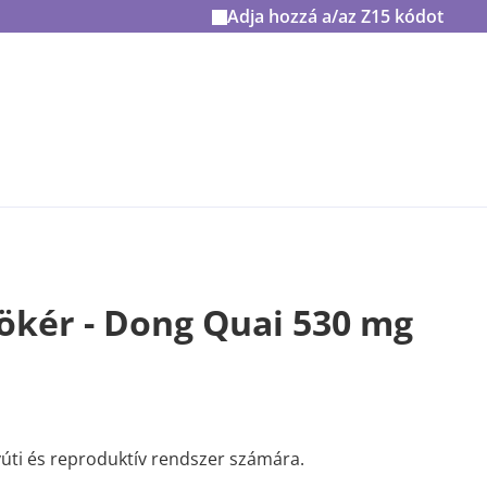
Adja hozzá a/az
Z15
kódot
ökér - Dong Quai 530 mg
ti és reproduktív rendszer számára.