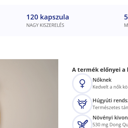
120 kapszula
5
NAGY KISZERELÉS
M
A termék előnyei a 
Nőknek
Kedvelt a nők k
Húgyúti rends
Természetes tám
Növényi kivon
530 mg Dong Qua