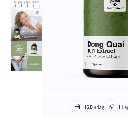
120
1
adag
ka