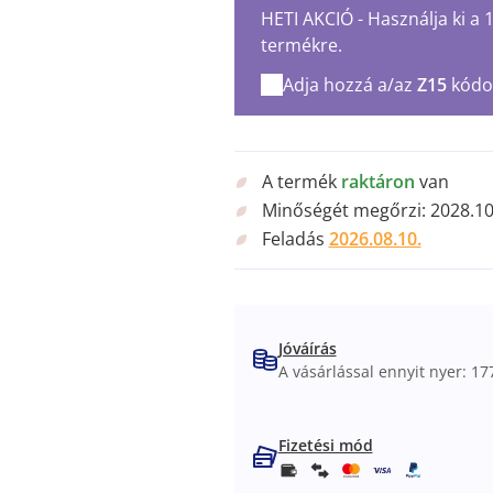
HETI AKCIÓ - Használja ki a
termékre.
Adja hozzá a/az
Z15
kódo
A termék
raktáron
van
Minőségét megőrzi:
2028.10
Feladás
2026.08.10.
Jóváírás
A vásárlással ennyit nyer: 177
Fizetési mód