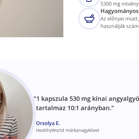
5300 mg növény
Hagyományos 
Az előnyei miat
használják szá
"1 kapszula 530 mg kínai angyalgy
tartalmaz 10:1 arányban.”
Orsolya E.
HealthyWorld márkanagykövet