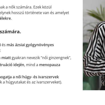
ak a nők számára. Ezek közül
elynek hosszú története van és amelyet
lélekre
.
 számára.
i
és
más ázsiai gyógynövényes
:
 miatt
gyakran nevezik "női ginzengnek",
ruáció idején
, mind a
menopauza
ogatja a női húgy- és ivarszervek
k a húgyutakat és az ivarszerveket).