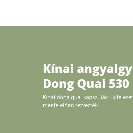
Kínai angyalgy
Dong Quai 530
Kínai dong quai kapszulák - kifejeze
megfelelően tervezték.