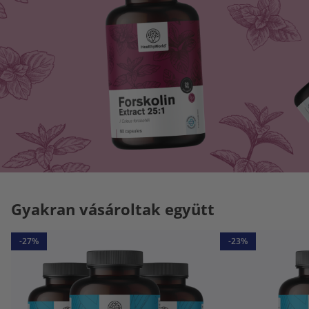
Gyakran vásároltak együtt
-27%
-23%