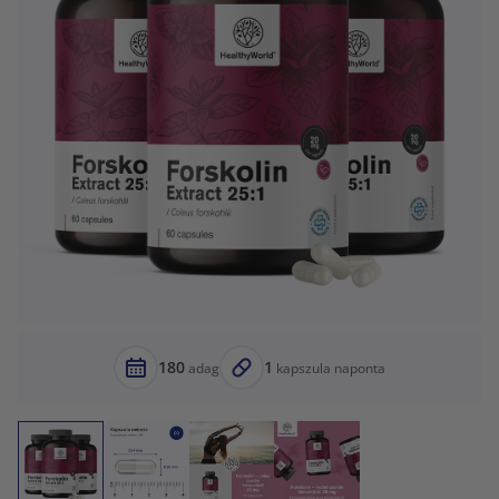
180
1
adag
kapszula naponta