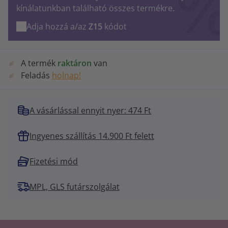
kínálatunkban található összes termékre.
Adja hozzá a/az
Z15
kódot
A termék
raktáron
van
Feladás
holnap!
A vásárlással ennyit nyer: 474 Ft
Ingyenes szállítás 14.900 Ft felett
Fizetési mód
MPL, GLS futárszolgálat