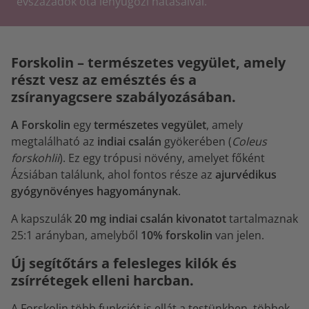
évszázadok óta lenyűgözi hatásaival.
Forskolin – természetes vegyület, amely
részt vesz az emésztés és a
zsíranyagcsere szabályozásában.
A Forskolin
egy
természetes vegyület
, amely
megtalálható az
indiai csalán
gyökerében (
Coleus
forskohlii
). Ez egy trópusi növény, amelyet főként
Ázsiában találunk, ahol fontos része az
ajurvédikus
gyógynövényes hagyománynak
.
A kapszulák
20 mg indiai csalán kivonatot
tartalmaznak
25:1 arányban, amelyből
10% forskolin
van jelen.
Új segítőtárs a felesleges kilók és
zsírrétegek elleni harcban.
A Forskolin több funkciót is ellát a testünkben, többek