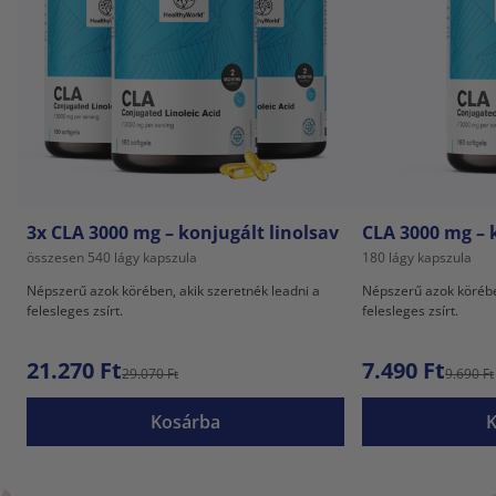
3x CLA 3000 mg – konjugált linolsav
CLA 3000 mg – 
összesen 540 lágy kapszula
180 lágy kapszula
Népszerű azok körében, akik szeretnék leadni a
Népszerű azok körébe
felesleges zsírt.
felesleges zsírt.
21.270 Ft
7.490 Ft
29.070 Ft
9.690 Ft
Kosárba