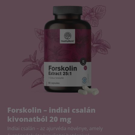
Forskolin – indiai csalán
kivonatból 20 mg
Indiai csalán – az ajurvéda növénye, amely