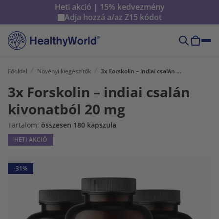
Heti akció | 15% kedvezmény
Adja hozzá a/az
Z15
kódot
Főoldal
Növényi kiegészítők
3x Forskolin – indiai csalán kivonatból 20 mg
3x Forskolin – indiai csalán
kivonatból 20 mg
Tartalom:
összesen 180 kapszula
HETI AKCIÓ
-31%