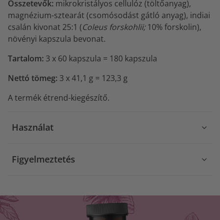
Összetevők:
mikrokristályos cellulóz (töltőanyag),
magnézium-sztearát (csomósodást gátló anyag), indiai
csalán kivonat 25:1 (
Coleus forskohlii;
10% forskolin),
növényi kapszula bevonat.
Tartalom:
3 x 60 kapszula = 180 kapszula
Nettó tömeg:
3 x 41,1 g = 123,3 g
A termék étrend-kiegészítő.
Használat
Figyelmeztetés