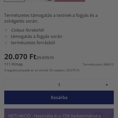
Természetes támogatás a testnek a fogyás és a
zsírégetés során.
Coleus forskohlii
támogatás a fogyás során
természetes forrásból
20.070 Ft
29.070 Ft
111 Ft/nap
Termékszám: KM413
A legalacsonyabb ár az elmúlt 30 napban: 20.070 Ft
-
+
Kosárba
HETI AKCIÓ - Használja ki a 15% kedvezményt a