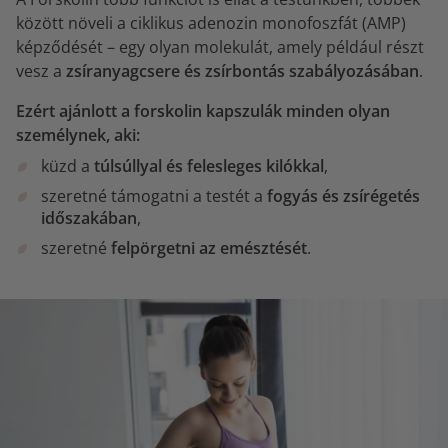
között növeli a ciklikus adenozin monofoszfát (AMP)
képződését – egy olyan molekulát, amely például részt
vesz a
zsíranyagcsere és zsírbontás szabályozásában
.
Ezért ajánlott a forskolin kapszulák minden olyan
személynek, aki:
küzd a
túlsúllyal és felesleges kilókkal
,
szeretné támogatni a testét a
fogyás és zsírégetés
időszakában
,
szeretné
felpörgetni az emésztését
.