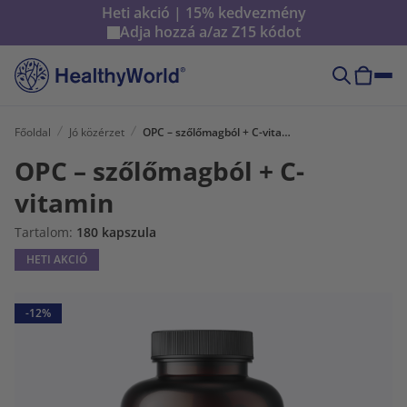
Heti akció | 15% kedvezmény
Adja hozzá a/az
Z15
kódot
Főoldal
Jó közérzet
OPC – szőlőmagból + C-vitamin
OPC – szőlőmagból + C-
vitamin
Tartalom:
180 kapszula
HETI AKCIÓ
-12%