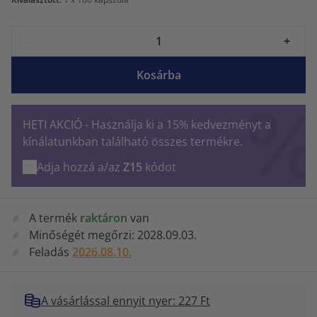
-
+
Kosárba
HETI AKCIÓ - Használja ki a 15% kedvezményt a
kínálatunkban található összes termékre.
Adja hozzá a/az
Z15
kódot
A termék
raktáron
van
Minőségét megőrzi:
2028.09.03.
Feladás
2026.08.10.
A vásárlással ennyit nyer: 227 Ft