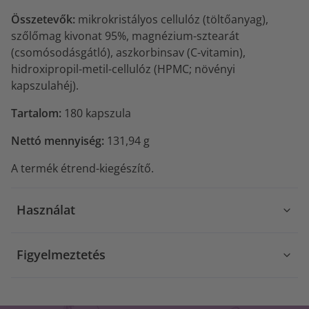
Összetevők:
mikrokristályos cellulóz (töltőanyag),
szőlőmag kivonat 95%, magnézium-sztearát
(csomósodásgátló), aszkorbinsav (C-vitamin),
hidroxipropil-metil-cellulóz (HPMC; növényi
kapszulahéj).
Tartalom:
180 kapszula
Nettó mennyiség:
131,94 g
A termék étrend-kiegészítő.
Használat
Figyelmeztetés