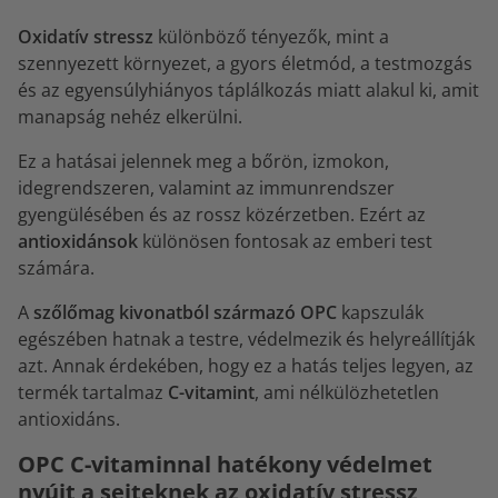
Oxidatív stressz
különböző tényezők, mint a
szennyezett környezet, a gyors életmód, a testmozgás
és az egyensúlyhiányos táplálkozás miatt alakul ki, amit
manapság nehéz elkerülni.
Ez a hatásai jelennek meg a bőrön, izmokon,
idegrendszeren, valamint az immunrendszer
gyengülésében és az rossz közérzetben. Ezért az
antioxidánsok
különösen fontosak az emberi test
számára.
A
szőlőmag kivonatból származó OPC
kapszulák
egészében hatnak a testre, védelmezik és helyreállítják
azt. Annak érdekében, hogy ez a hatás teljes legyen, az
termék tartalmaz
C-vitamint
, ami nélkülözhetetlen
antioxidáns.
OPC C-vitaminnal hatékony védelmet
nyújt a sejteknek az oxidatív stressz