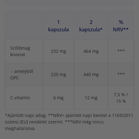
1
2
%
kapszula
kapszula*
NRV**
Szőlőmag
232 mg
464 mg
***
kivonat
- amelyből
220 mg
440 mg
***
OPC
7,5 % /
C-vitamin
6 mg
12 mg
15 %
*Ajánlott napi adag. **NRV= ajánlott napi bevitel a 1169/2011
számú (EU) rendelet szerint. ***NRV még nincs
meghatározva.