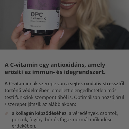
A C-vitamin egy antioxidáns, amely
erősíti az immun- és idegrendszert.
A C-vitaminnak
szerepe van a
sejtek oxidatív stressztől
történő védelmében
, emellett elengedhetetlen más
testi funkciók szempontjából is. Optimálisan hozzájárul
/ szerepet játszik az alábbiakban:
a kollagén képződéséhez
, a véredények, csontok,
porcok, fogíny, bőr és fogak normál működése
érdekében,