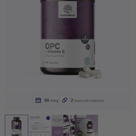
90
2
adag
kapszula naponta