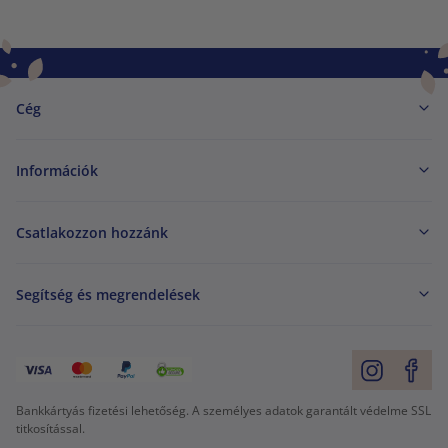
Cég
Információk
Csatlakozzon hozzánk
Segítség és megrendelések
Bankkártyás fizetési lehetőség. A személyes adatok garantált védelme SSL
titkosítással.