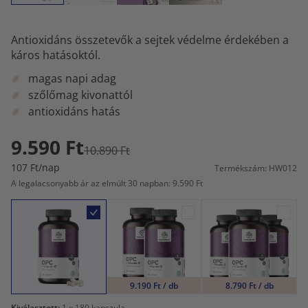
Antioxidáns összetevők a sejtek védelme érdekében a
káros hatásoktól.
magas napi adag
szőlőmag kivonattól
antioxidáns hatás
9.590 Ft
10.890 Ft
107 Ft/nap
Termékszám: HW012
A legalacsonyabb ár az elmúlt 30 napban: 9.590 Ft
9.190 Ft / db
8.790 Ft / db
Kiválasztott:
1
x 180 kapszula