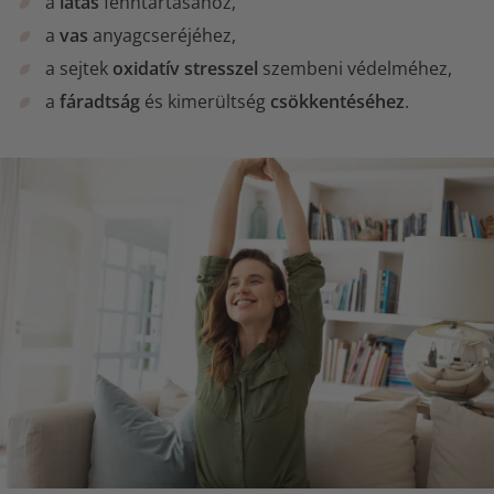
a
látás
fenntartásához,
a
vas
anyagcseréjéhez,
a sejtek
oxidatív stresszel
szembeni védelméhez,
a
fáradtság
és kimerültség
csökkentéséhez
.