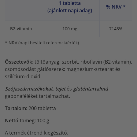
1 tabletta
% NRV *
(ajánlott napi adag)
B2-vitamin
100 mg
7143%
* NRV (napi beviteli referenciaérték).
Összetevők:
töltőanyag: szorbit, riboflavin (B2-vitamin),
csomósodást gátlószerek: magnézium-sztearát és
szilícium-dioxid.
Szójaszármazékokat
,
tejet
és
gluténtartalmú
gabonaféléket tartalmazhat.
Tartalom:
200 tabletta
Nettó tömeg:
100 g
A termék étrend-kiegészítő.