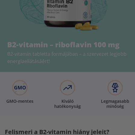
B2-vitamin – riboflavin 100 mg
B2-vitamin tabletta formájában – a szervezet legjobb
energiaellátásáért!
GMO-mentes
Kiváló
Legmagasabb
hatékonyság
minőség
Felismeri a B2-vitamin hiány jeleit?