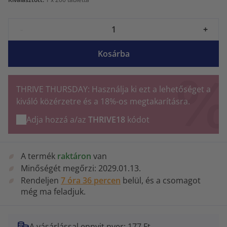
-
+
Kosárba
THRIVE THURSDAY: Használja ki ezt a lehetőséget a
kiváló közérzetre és a 18%-os megtakarításra.
Adja hozzá a/az
THRIVE18
kódot
A termék
raktáron
van
Minőségét megőrzi:
2029.01.13.
Rendeljen
7 óra 36 percen
belül, és a csomagot
még ma feladjuk.
A vásárlással ennyit nyer: 177 Ft