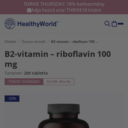
THRIVE THURSDAY: 18% kedvezmény
Adja hozzá a/az
THRIVE18
kódot
Főoldal
Összes termék
B2-vitamin – riboflavin 100 mg
B2-vitamin – riboflavin 100
mg
Tartalom:
200 tabletta
THRIVE THURSDAY
0d 20h 36m 7s
-23%