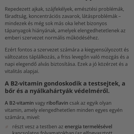
Repedezett ajkak, szájfekélyek, emésztési problémák,
fáradtság, koncentrációs zavarok, látásproblémák –
mindezek és még sok más oka lehet bizonyos
tápanyagok hiányának, amelyek elengedhetetlenek az
emberi szervezet normális működéséhez.
Ezért fontos a szervezet számára a kiegyensúlyozott és
változatos táplálkozás, a friss levegőn való mozgás és a
napi elegendő alvás biztosítása. Ezek a jó közérzet és a
vitalitás alapjai.
A B2-vitamin gondoskodik a testsejtek, a
bőr és a nyálkahártyák védelméről.
A B2-vitamin
vagy
riboflavin
csak az egyik olyan
vitamin, amely elengedhetetlen minden egyes egyén
számára, mivel:
részt vesz a testben az
energia termelésével
kapcsolatos folyamatokban (az elfogyasztott