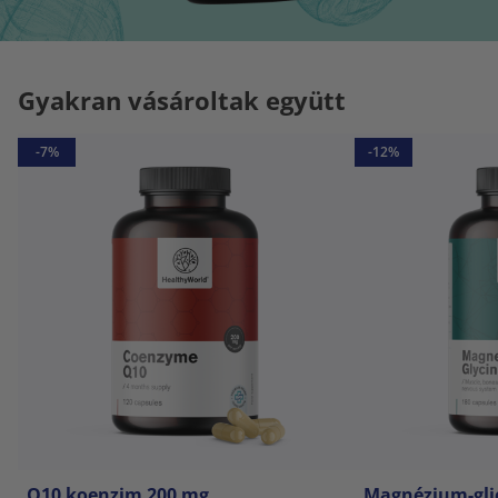
Gyakran vásároltak együtt
-7%
-12%
Q10 koenzim 200 mg
Magnézium-gli