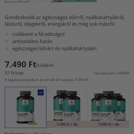
Gondoskodik az egészséges bőrről, nyálkahártyákról,
látásról, idegekről, energiáról és még sok másról.
csökkenti a fáradtságot
antioxidáns hatás
egészséges bőrért és nyálkahártyáért
7.490 Ft
9.690 Ft
37 Ft/nap
Termékszám: HW099
A legalacsonyabb ár az elmúlt 30 napban: 7.490 Ft
7.290 Ft / db
7.090 Ft / db
Kiválasztott:
1
x 200 tabletta