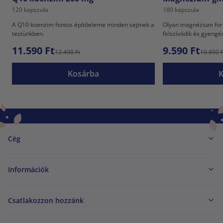
120 kapszula
180 kapszula
A Q10 koenzim fontos építőeleme minden sejtnek a
Olyan magnézium for
testünkben.
felszívódik és gyeng
11.590 Ft
9.590 Ft
12.490 Ft
10.890 F
Kosárba
Cég
Információk
Csatlakozzon hozzánk