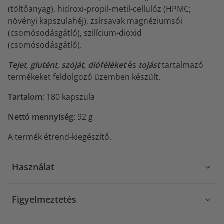
(töltőanyag), hidroxi-propil-metil-cellulóz (HPMC;
növényi kapszulahéj), zsírsavak magnéziumsói
(csomósodásgátló), szilícium-dioxid
(csomósodásgátló).
Tejet
,
glutént
,
szóját
,
dióféléket
és
tojást
tartalmazó
termékeket feldolgozó üzemben készült.
Tartalom
: 180 kapszula
Nettó mennyiség
: 92 g
A termék étrend-kiegészítő.
Használat
Figyelmeztetés