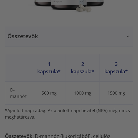
Összetevők
1
2
3
kapszula*
kapszula*
kapszula*
D-
500 mg
1000 mg
1500 mg
mannóz
*Ajánlott napi adag. Az ajánlott napi bevitel (NRV) még nincs
meghatározva.
Összetevők:
D-mannóz (kukoricából), cellulóz