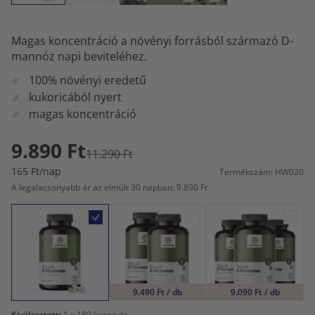
Magas koncentráció a növényi forrásból származó D-
mannóz napi beviteléhez.
100% növényi eredetű
kukoricából nyert
magas koncentráció
9.890 Ft
11.290 Ft
165 Ft/nap
Termékszám: HW020
A legalacsonyabb ár az elmúlt 30 napban: 9.890 Ft
9.490 Ft / db
9.090 Ft / db
Kiválasztott:
1
x 180 kapszula