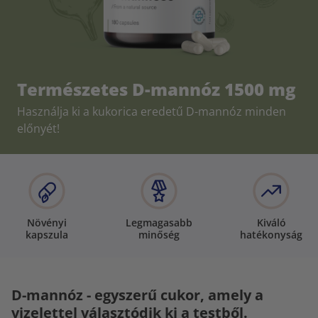
Természetes D-mannóz 1500 mg
Használja ki a kukorica eredetű D-mannóz minden
előnyét!
Növényi
Legmagasabb
Kiváló
kapszula
minőség
hatékonyság
D-mannóz - egyszerű cukor, amely a
vizelettel választódik ki a testből.