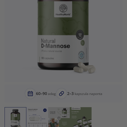
60–90
2–3
adag
kapszula naponta