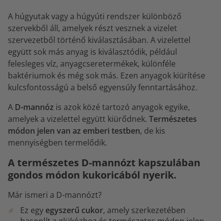
A húgyutak vagy a húgyúti rendszer különböző
szervekből áll, amelyek részt vesznek a vizelet
szervezetből történő kiválasztásában. A vizelettel
együtt sok más anyag is kiválasztódik, például
felesleges víz, anyagcseretermékek, különféle
baktériumok és még sok más. Ezen anyagok kiürítése
kulcsfontosságú a belső egyensúly fenntartásához.
A
D-mannóz
is azok közé tartozó anyagok egyike,
amelyek a vizelettel együtt kiürődnek.
Természetes
módon jelen van az emberi testben
, de kis
mennyiségben termelődik.
A természetes D-mannózt kapszulában
gondos módon kukoricából nyerik.
Már ismeri a D-mannózt?
Ez egy
egyszerű cukor
, amely szerkezetében
hasonlít a glükózhoz és természetes módon jelen