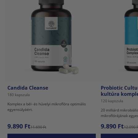
Candida Cleanse
Probiotic Cultu
kultúra kompl
180 kapszula
120 kapszula
Komplex a bél- és hüvelyi mikroflóra optimális
egyensúlyáért.
20 milliárd mikrobiál
mikroflórájának egye
9.890 Ft
9.890 Ft
11.690 Ft
12.090 F