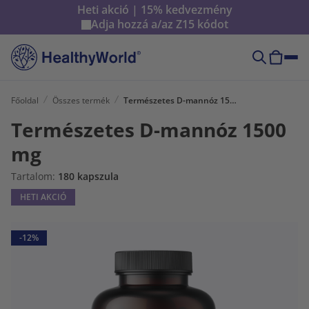
Heti akció | 15% kedvezmény
Adja hozzá a/az
Z15
kódot
Főoldal
Összes termék
Természetes D-mannóz 1500 mg
Természetes D-mannóz 1500
mg
Tartalom:
180 kapszula
HETI AKCIÓ
-12%