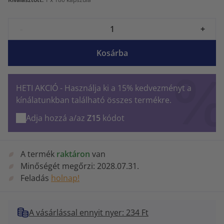
-
+
Kosárba
HETI AKCIÓ - Használja ki a 15% kedvezményt a
kínálatunkban található összes termékre.
Adja hozzá a/az
Z15
kódot
A termék
raktáron
van
Minőségét megőrzi:
2028.07.31.
Feladás
holnap!
A vásárlással ennyit nyer: 234 Ft