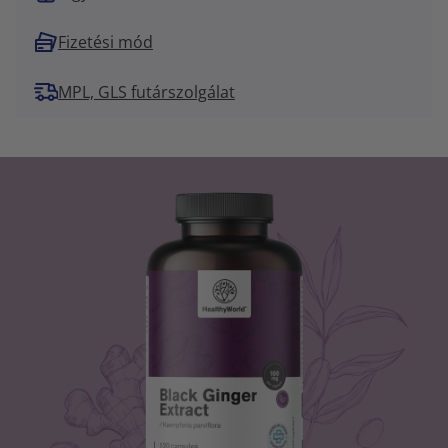
Fizetési mód
MPL, GLS futárszolgálat