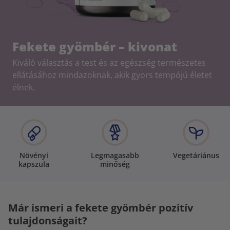
Fekete gyömbér – kivonat
Kiváló választás a test és az egészség természetes
ellátásához mindazoknak, akik gyors tempójú életet
élnek.
Növényi
Legmagasabb
Vegetáriánus
kapszula
minőség
Már ismeri a fekete gyömbér pozitív
tulajdonságait?