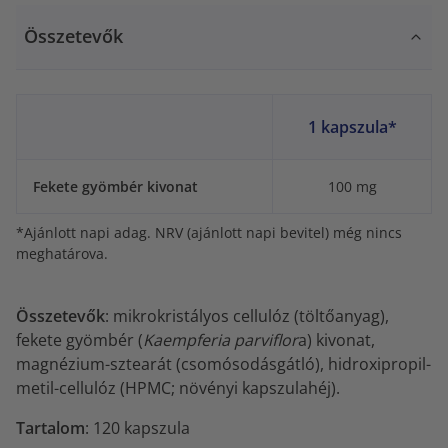
Összetevők
1 kapszula*
Fekete gyömbér kivonat
100 mg
*Ajánlott napi adag. NRV (ajánlott napi bevitel) még nincs
meghatárova.
Összetevők
: mikrokristályos cellulóz (töltőanyag),
fekete gyömbér (
Kaempferia parviflor
a) kivonat,
magnézium-sztearát (csomósodásgátló), hidroxipropil-
metil-cellulóz (HPMC; növényi kapszulahéj).
Tartalom
: 120 kapszula