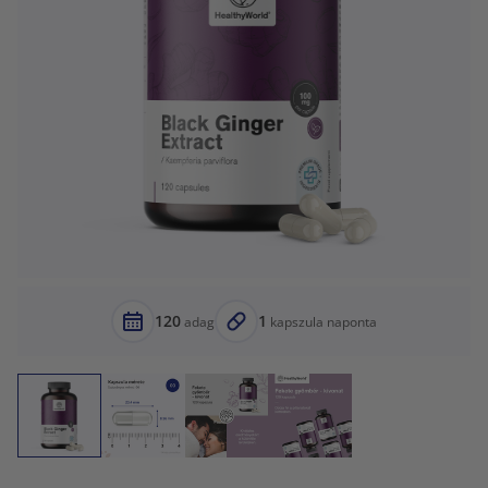
120
1
adag
kapszula naponta