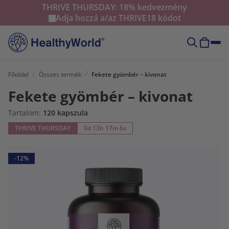
THRIVE THURSDAY: 18% kedvezmény
Adja hozzá a/az
THRIVE18
kódot
Főoldal
Összes termék
Fekete gyömbér – kivonat
Fekete gyömbér – kivonat
Tartalom:
120 kapszula
THRIVE THURSDAY
0d 13h 17m 5s
-12%