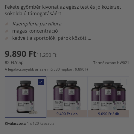
Fekete gyömbér kivonat az egész test és jó közérzet
sokoldalú támogatásáért.
Kaempferia parviflora
magas koncentráció
kedvelt a sportolók, párok között ...
9.890 Ft
11.290 Ft
82 Ft/nap
Termékszám: HW021
A legalacsonyabb ár az elmúlt 30 napban: 9.890 Ft
9.490 Ft / db
9.090 Ft / db
Kiválasztott:
1
x 120 kapszula