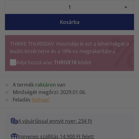
-
+
Kosárba
THRIVE THURSDAY: Használja ki ezt a lehetőséget a
kiváló közérzetre és a 18%-os megtakarításra.
Adja hozzá a/az
THRIVE18
kódot
A termék
raktáron
van
Minőségét megőrzi:
2029.01.06.
Feladás
holnap!
A vásárlással ennyit nyer: 234 Ft
Ingyenes szállítás 14.900 Ft felett