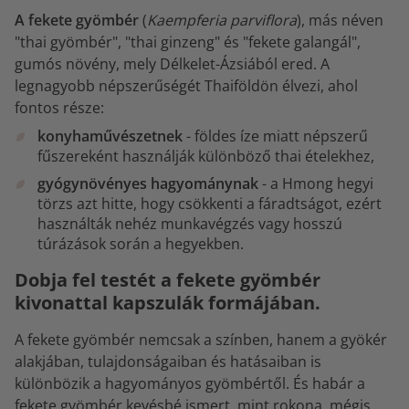
A fekete gyömbér
(
Kaempferia parviflora
), más néven
"thai gyömbér", "thai ginzeng" és "fekete galangál",
gumós növény, mely Délkelet-Ázsiából ered. A
legnagyobb népszerűségét Thaiföldön élvezi, ahol
fontos része:
konyhaművészetnek
- földes íze miatt népszerű
fűszereként használják különböző thai ételekhez,
gyógynövényes hagyománynak
- a Hmong hegyi
törzs azt hitte, hogy csökkenti a fáradtságot, ezért
használták nehéz munkavégzés vagy hosszú
túrázások során a hegyekben.
Dobja fel testét a fekete gyömbér
kivonattal kapszulák formájában.
A fekete gyömbér nemcsak a színben, hanem a gyökér
alakjában, tulajdonságaiban és hatásaiban is
különbözik a hagyományos gyömbértől. És habár a
fekete gyömbér kevésbé ismert, mint rokona, mégis