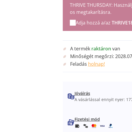
THRIVE THURSDAY: Használja 
os megtakarításra.
Adja hozzá a/az
THRIVE1
A termék
raktáron
van
Minőségét megőrzi:
2028.07
Feladás
holnap!
Jóváírás
A vásárlással ennyit nyer: 177
Fizetési mód