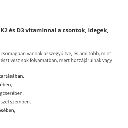
2 és D3 vitaminnal a csontok, idegek,
y csomagban vannak összegyűjtve, és ami több, mint
 részt vesz sok folyamatban, mert hozzájárulnak vagy
tartásában,
ében,
agcserében,
esszel szemben,
ésében,