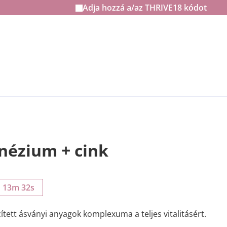
Adja hozzá a/az
THRIVE18
kódot
nézium + cink
h 13m 31s
ített ásványi anyagok komplexuma a teljes vitalitásért.