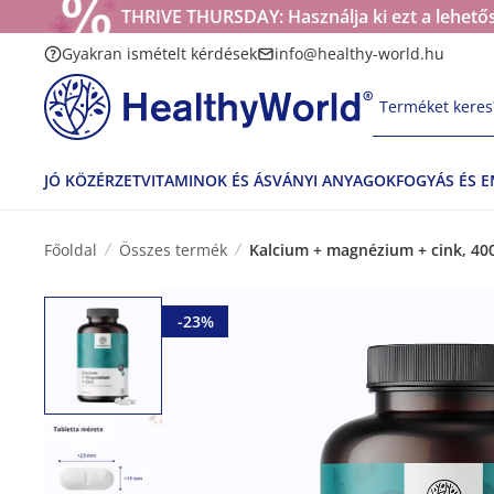
THRIVE THURSDAY: Használja ki ezt a lehetős
Gyakran ismételt kérdések
info@healthy-world.hu
Terméket keres?
JÓ KÖZÉRZET
VITAMINOK ÉS ÁSVÁNYI ANYAGOK
FOGYÁS ÉS 
Főoldal
Összes termék
Kalcium + magnézium + cink, 400
-23%