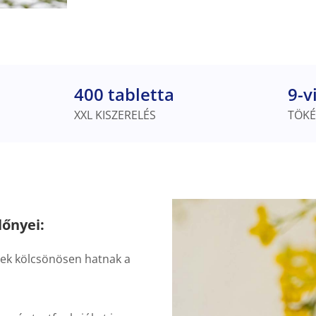
400 tabletta
9-v
XXL KISZERELÉS
TÖKÉ
lőnyei:
yek kölcsönösen hatnak a