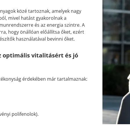
anyagok közé tartoznak, amelyek nagy
ból, mivel hatást gyakorolnak a
mmunrendszerre és az energia szintre. A
, hogy önállóan előállítsa őket, ezért
észítők használatával bevinni őket.
optimális vitalitásért és jó
atékonyság érdekében már tartalmaznak:
ényi polifenolok).