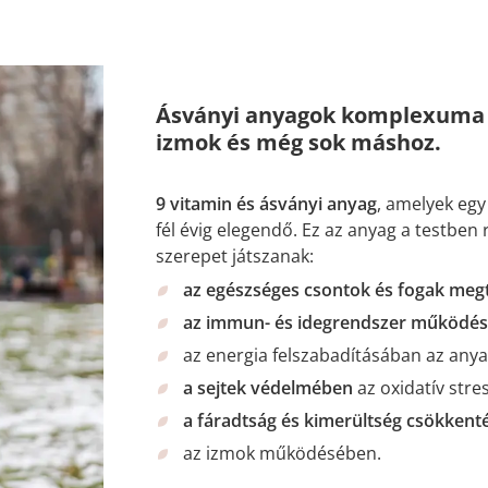
Ásványi anyagok komplexuma K
izmok és még sok máshoz.
9 vitamin és ásványi anyag
, amelyek eg
fél évig elegendő. Ez az anyag a testben
szerepet játszanak:
az egészséges csontok és fogak meg
az immun- és idegrendszer működés
az energia felszabadításában az any
a sejtek védelmében
az oxidatív str
a fáradtság és kimerültség csökkent
az izmok működésében.