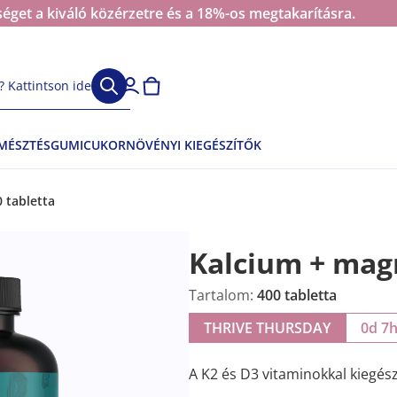
éget a kiváló közérzetre és a 18%-os megtakarításra.
 Kattintson ide
EMÉSZTÉS
GUMICUKOR
NÖVÉNYI KIEGÉSZÍTŐK
 tabletta
Kalcium + mag
Tartalom:
400 tabletta
THRIVE THURSDAY
0d 7
A K2 és D3 vitaminokkal kiegész