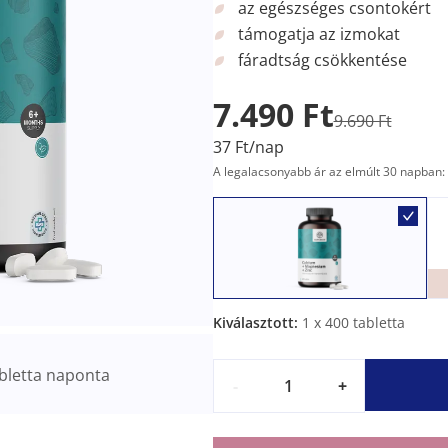
az egészséges csontokért
támogatja az izmokat
fáradtság csökkentése
7.490 Ft
9.690 Ft
37 Ft/nap
A legalacsonyabb ár az elmúlt 30 napban: 
Kiválasztott:
1
x 400 tabletta
bletta naponta
-
+