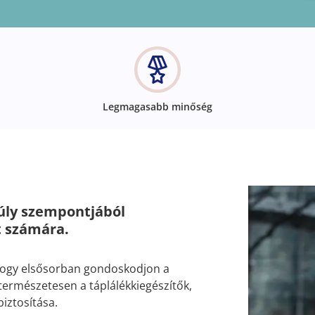
Legmagasabb minőség
úly szempontjából
t számára.
hogy elsősorban gondoskodjon a
 természetesen a táplálékkiegészítők,
iztosítása.