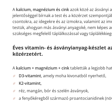
A
kalcium, magnézium és cink
azok közé az ásványi 
jelentőséggel bírnak a test és a közérzet szempontjá
csontokra, az idegekre és az izmokra, valamint az i
testük, ahogyan más ásványi anyagoké, nem képes arra
szükséges megfelelő táplálkozással vagy táplálékkieg
Éves vitamin- és ásványianyag-készlet az 
közérzetért.
A
kalcium + magnézium + cink
tabletták a legjobb h
D3-vitamint
, amely moha kivonatból nyerhető,
K2-vitamint,
réz, mangán, bór és szelén ásványok,
a fenyőkéregből származó proantocianidinek (növ