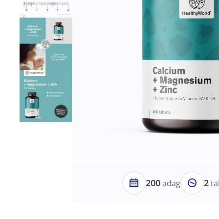
200
2
adag
ta