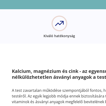
Kiváló hatékonyság
Kalcium, magnézium és cink - az egyens
nélkülözhetetlen ásványi anyagok a tes
A test zavartalan működése szempontjából fontos, 
testéről. Az egyik legjobb módja ennek biztosítására
vitaminok és ásványi anyagok megfelelő bevitelének b