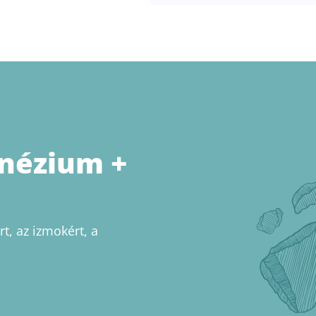
nézium +
t, az izmokért, a