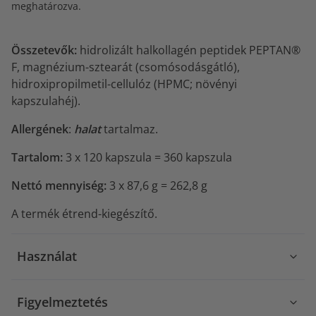
meghatározva.
Összetevők:
hidrolizált halkollagén peptidek PEPTAN®
F, magnézium-sztearát (csomósodásgátló),
hidroxipropilmetil-cellulóz (HPMC; növényi
kapszulahéj).
Allergének
:
halat
tartalmaz.
Tartalom:
3 x 120 kapszula = 360 kapszula
Nettó mennyiség:
3 x 87,6 g = 262,8 g
A termék étrend-kiegészítő.
Használat
Figyelmeztetés