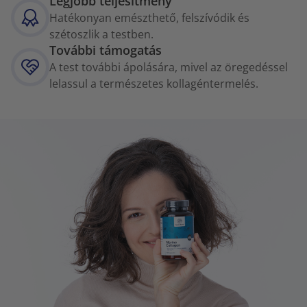
Legjobb teljesítmény
Hatékonyan emészthető, felszívódik és
szétoszlik a testben.
További támogatás
A test további ápolására, mivel az öregedéssel
lelassul a természetes kollagéntermelés.