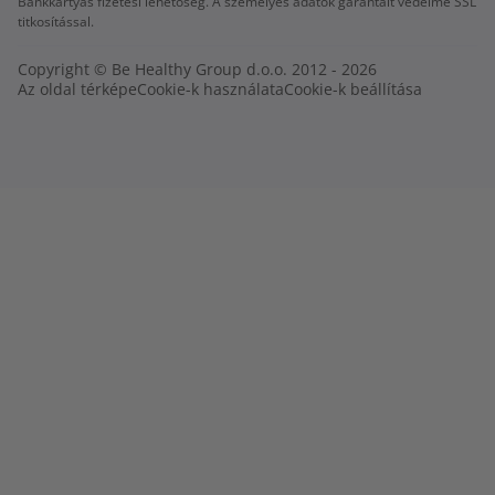
Bankkártyás fizetési lehetőség. A személyes adatok garantált védelme SSL
titkosítással.
Copyright © Be Healthy Group d.o.o. 2012 - 2026
Az oldal térképe
Cookie-k használata
Cookie-k beállítása