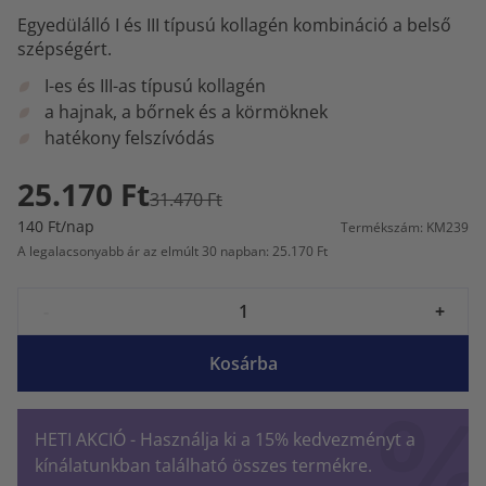
Egyedülálló I és III típusú kollagén kombináció a belső
szépségért.
I-es és III-as típusú kollagén
a hajnak, a bőrnek és a körmöknek
hatékony felszívódás
25.170 Ft
31.470 Ft
140 Ft/nap
Termékszám: KM239
A legalacsonyabb ár az elmúlt 30 napban: 25.170 Ft
-
+
Kosárba
HETI AKCIÓ - Használja ki a 15% kedvezményt a
kínálatunkban található összes termékre.