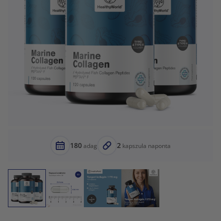
180
2
adag
kapszula naponta