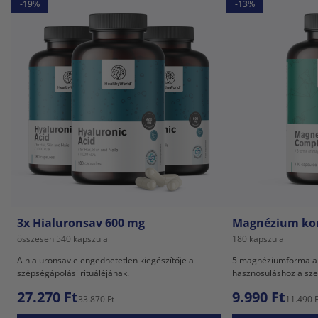
-19%
-13%
3x Hialuronsav 600 mg
Magnézium ko
összesen 540 kapszula
180 kapszula
A hialuronsav elengedhetetlen kiegészítője a
5 magnéziumforma a l
szépségápolási rituáléjának.
hasznosuláshoz a sze
27.270 Ft
9.990 Ft
33.870 Ft
11.490 F