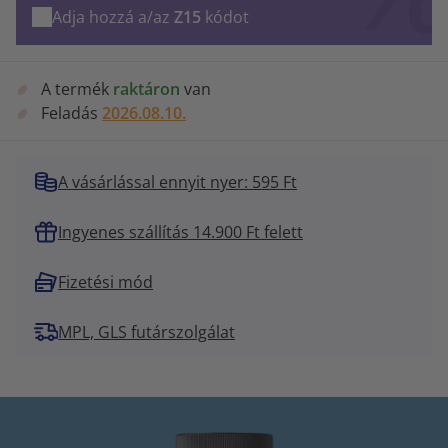
Adja hozzá a/az
Z15
kódot
A termék
raktáron
van
Feladás
2026.08.10.
A vásárlással ennyit nyer: 595 Ft
Ingyenes szállítás 14.900 Ft felett
Fizetési mód
MPL, GLS futárszolgálat