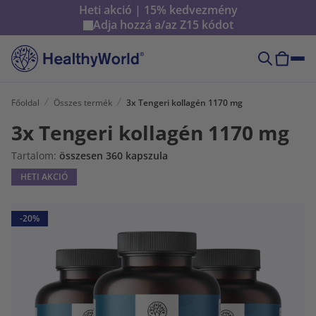
Heti akció | 15% kedvezmény
Adja hozzá a/az
Z15
kódot
Főoldal
Összes termék
3x Tengeri kollagén 1170 mg
3x Tengeri kollagén 1170 mg
Tartalom:
összesen 360 kapszula
HETI AKCIÓ
-20%