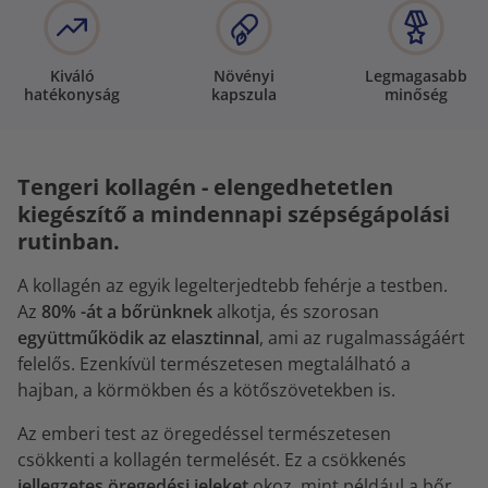
Kiváló
Növényi
Legmagasabb
hatékonyság
kapszula
minőség
Tengeri kollagén - elengedhetetlen
kiegészítő a mindennapi szépségápolási
rutinban.
A kollagén az egyik legelterjedtebb fehérje a testben.
Az
80% -át a bőrünknek
alkotja, és szorosan
együttműködik az elasztinnal
, ami az rugalmasságáért
felelős. Ezenkívül természetesen megtalálható a
hajban, a körmökben és a kötőszövetekben is.
Az emberi test az öregedéssel természetesen
csökkenti a kollagén termelését. Ez a csökkenés
jellegzetes öregedési jeleket
okoz, mint például a bőr