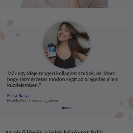
"Már egy ideje tengeri kollagént szedek, és látom,
hogy természetes módon segít az öregedés elleni
küzdelemben."
Erika Bátyi
HealthyWorld márkanagykövet
Az első lépés a jobb közérzet felé: