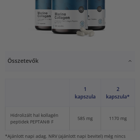
Összetevők
1
2
kapszula
kapszula*
Hidrolizált hal kollagén
585 mg
1170 mg
peptidek PEPTAN® F
*Ajánlott napi adag. NRV (ajánlott napi bevitel) még nincs