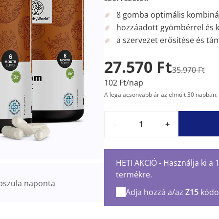
8 gomba optimális kombiná
hozzáadott gyömbérrel és 
a szervezet erősítése és t
27.570 Ft
35.970 Ft
102 Ft/nap
A legalacsonyabb ár az elmúlt 30 napban: 
-
+
HETI AKCIÓ - Használja ki a
termékre.
pszula naponta
Adja hozzá a/az
Z15
kódo