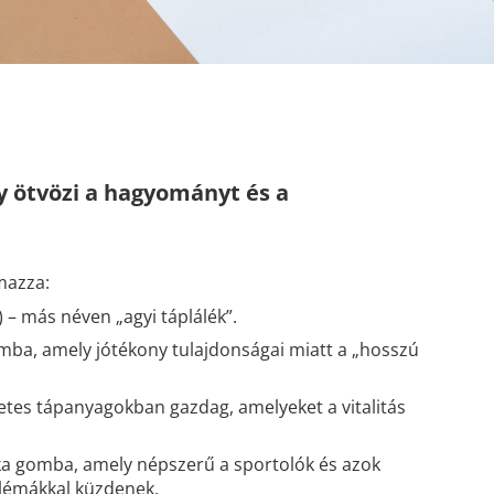
 ötvözi a hagyományt és a
mazza:
) – más néven „agyi táplálék”.
omba, amely jótékony tulajdonságai miatt a „hosszú
etes tápanyagokban gazdag, amelyeket a vitalitás
itka gomba, amely népszerű a sportolók és azok
blémákkal küzdenek.