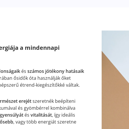
ergiája a mindennapi
jdonságaik
és
számos jótékony hatásaik
úrában ősidők óta használják őket
népszerű étrend-kiegészítőkké váltak.
ermészet erejét
szeretnék beépíteni
umával és gyömbérrel kombinálva
gyensúlyát
és
vitalitását
, így ideális
dősebb
, vagy több energiát szeretne