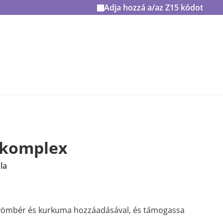
Adja hozzá a/az
Z15
kódot
 komplex
la
gyömbér és kurkuma hozzáadásával, és támogassa