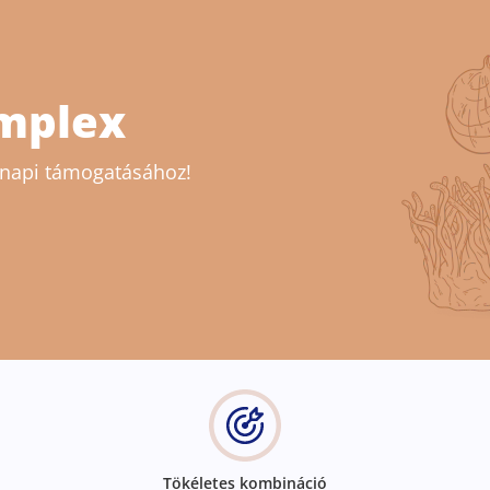
mplex
ennapi támogatásához!
Tökéletes kombináció