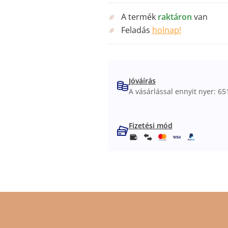
A termék
raktáron
van
Feladás
holnap!
Jóváírás
A vásárlással ennyit nyer: 651
Fizetési mód