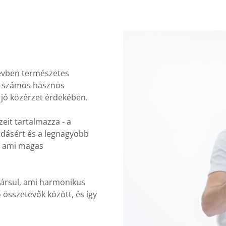
 évben természetes
l számos hasznos
jó közérzet érdekében.
eit tartalmazza - a
odásért és a legnagyobb
, ami magas
ársul, ami harmonikus
 összetevők között, és így