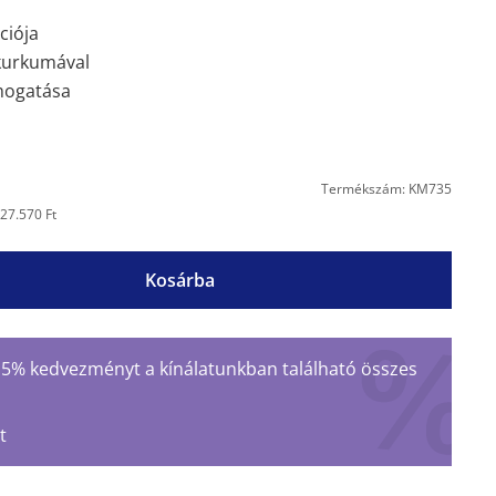
ciója
kurkumával
ámogatása
Termékszám: KM735
27.570 Ft
Kosárba
 15% kedvezményt a kínálatunkban található összes
t