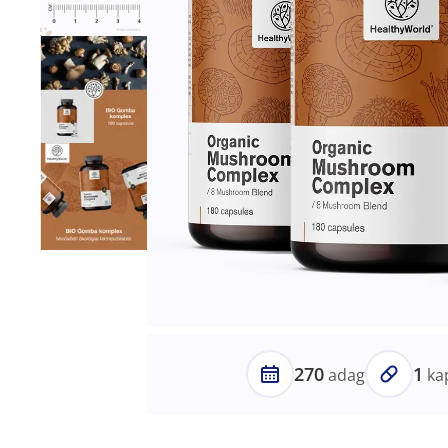
270
1
adag
ka