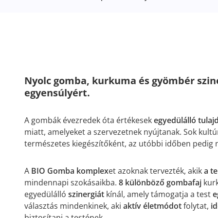
Nyolc gomba, kurkuma és gyömbér szin
egyensúlyért.
A gombák évezredek óta értékesek
egyedülálló tula
miatt, amelyeket a szervezetnek nyújtanak. Sok kult
természetes kiegészítőként, az utóbbi időben pedig 
A
BIO Gomba komplex
et azoknak tervezték, akik
a t
mindennapi szokásaikba.
8 különböző gombafaj
kurk
egyedülálló
szinergiát
kínál, amely támogatja a test
e
választás mindenkinek, aki
aktív életmódot
folytat,
i
biztosítani a testének.