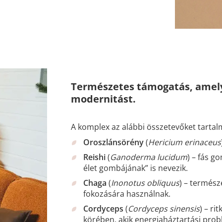
Természetes támogatás, amely
modernitást.
A komplex az alábbi összetevőket tartal
Oroszlánsörény
(
Hericium erinaceus
Reishi
(
Ganoderma lucidum
) – fás g
élet gombájának” is nevezik.
Chaga
(
Inonotus obliquus
) – termész
fokozására használnak.
Cordyceps
(
Cordyceps sinensis
) – r
körében, akik energiaháztartási pro