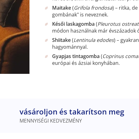
Maitake
(
Grifola frondosa
) – ritka, 
gombának" is neveznek.
Késői laskagomba
(
Pleurotus ostrea
módon használnak már évszázadok ó
Shiitake
(
Lentinula edodes
) – gyakra
hagyománnyal.
Gyapjas tintagomba
(
Coprinus coma
európai és ázsiai konyhában.
vásároljon és takarítson meg
MENNYISÉGI KEDVEZMÉNY