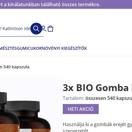
t a kínálatunkban található összes termékre.
 Kattintson ide
EMÉSZTÉS
GUMICUKOR
NÖVÉNYI KIEGÉSZÍTŐK
n 540 kapszula
3x BIO Gomba
Tartalom:
összesen 540 kapszu
HETI AKCIÓ
Használja ki a gombák erejét 
szervezetét.