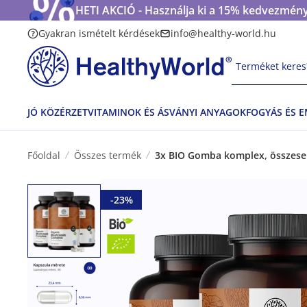
HETI AKCIÓ - Használja ki a 15% kedvezmény
Gyakran ismételt kérdések
info@healthy-world.hu
Terméket keres?
JÓ KÖZÉRZET
VITAMINOK ÉS ÁSVÁNYI ANYAGOK
FOGYÁS ÉS 
Főoldal
Összes termék
3x BIO Gomba komplex, összese
-23%