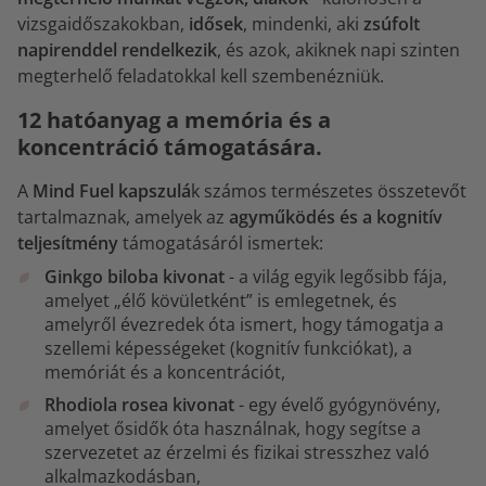
vizsgaidőszakokban,
idősek
, mindenki, aki
zsúfolt
napirenddel rendelkezik
, és azok, akiknek napi szinten
megterhelő feladatokkal kell szembenézniük.
12 hatóanyag a memória és a
koncentráció támogatására.
A
Mind Fuel kapszulá
k számos természetes összetevőt
tartalmaznak, amelyek az
agyműködés és a kognitív
teljesítmény
támogatásáról ismertek:
Ginkgo biloba kivonat
- a világ egyik legősibb fája,
amelyet „élő kövületként” is emlegetnek, és
amelyről évezredek óta ismert, hogy támogatja a
szellemi képességeket (kognitív funkciókat), a
memóriát és a koncentrációt,
Rhodiola rosea kivonat
- egy évelő gyógynövény,
amelyet ősidők óta használnak, hogy segítse a
szervezetet az érzelmi és fizikai stresszhez való
alkalmazkodásban,