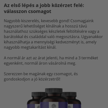
Az első lépés a jobb közérzet felé:
válasszon csomagot
Nagyobb kiszerelés, kevesebb gond! Csomagjaink
nagyszerű lehetőséget kínálnak a hosszú távú
használathoz szükséges készletek feltöltésére vagy a
barátokkal és családdal való megosztásra. Ugyanakkor
kihasználhatja a mennyiségi kedvezményt is, amely
nagyobb megtakarítást kínál.
A normál ár azt az árat jelenti, ha mind a 3 terméket
egyenként, normál áron vásárolná meg.
Szerezzen be magának egy csomagot, és
gondoskodjon a jó közérzetről!