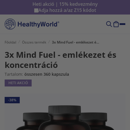
Heti akció | 15% kedvezmény
Adja hozzá a/az
Z15
kódot
Főoldal
Összes termék
3x Mind Fuel - emlékezet és koncentráció
3x Mind Fuel - emlékezet és
koncentráció
Tartalom:
összesen 360 kapszula
HETI AKCIÓ
-38%