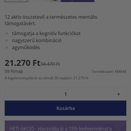
12 aktív összetevő a természetes mentális
támogatásért.
támogatja a kognitív funkciókat
nagyszerű kombináció
agyműködés
21.270 Ft
34.470 Ft
59 Ft/nap
Termékszám: KM648
A legalacsonyabb ár az elmúlt 30 napban: 21.270 Ft
-
+
Kosárba
HETI AKCIÓ - Használja ki a 15% kedvezményt a