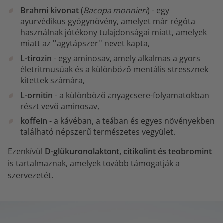
Brahmi kivonat
(
Bacopa monnieri
) - egy
ayurvédikus gyógynövény, amelyet már régóta
használnak jótékony tulajdonságai miatt, amelyek
miatt az ''agytápszer'' nevet kapta,
L-tirozin
- egy aminosav, amely alkalmas a gyors
életritmusúak és a különböző mentális stressznek
kitettek számára,
L-ornitin
- a különböző anyagcsere-folyamatokban
részt vevő aminosav,
koffein
- a kávéban, a teában és egyes növényekben
található népszerű természetes vegyület.
Ezenkívül
D-glükuronolaktont, citikolint és teobromint
is tartalmaznak, amelyek tovább támogatják a
szervezetét.