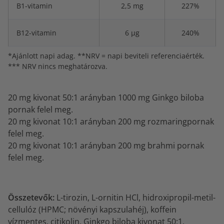
B1-vitamin
2,5 mg
227%
B12-vitamin
6 µg
240%
*Ajánlott napi adag. **NRV = napi beviteli referenciaérték.
***
NRV nincs meghatározva.
20 mg kivonat 50:1 arányban 1000 mg Ginkgo biloba
pornak felel meg.
20 mg kivonat 10:1 arányban 200 mg rozmaringpornak
felel meg.
20 mg kivonat 10:1 arányban 200 mg brahmi pornak
felel meg.
Összetevők:
L-tirozin, L-ornitin HCl, hidroxipropil-metil-
cellulóz (HPMC; növényi kapszulahéj), koffein
vízmentes, citikolin, Ginkgo biloba kivonat 50:1,