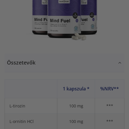
Összetevők
1 kapszula *
%NRV**
L-tirozin
100 mg
***
L-ornitin HCl
100 mg
***