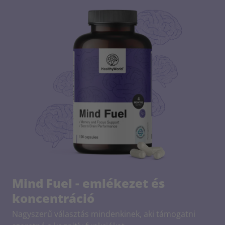
Mind Fuel - emlékezet és
koncentráció
Nagyszerű választás mindenkinek, aki támogatni