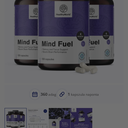
360
1
adag
kapszula naponta