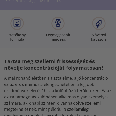
szeretné a kognitív funkciókat.
Hatékony
Legmagasabb
Növényi
formula
minőség
kapszula
Tartsa meg szellemi frissességét és
növelje koncentrációját folyamatosan!
A mai rohanó életben a tiszta elme, a
jó koncentráció
és az erős memória
elengedhetetlen a legjobb
eredmények eléréséhez a különböző területeken. Ez az
extra támogatás különösen alkalmas olyan személyek
számára, akik napi szinten ki vannak téve
szellemi
megterhelésnek
, mint például a
szellemileg
megterhelő munkát végzők, diákok
- különösen a