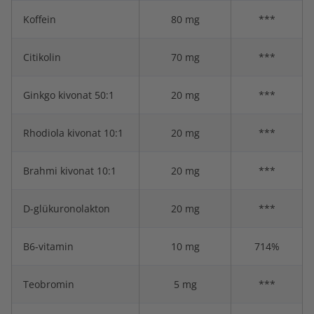
Koffein
80 mg
***
Citikolin
70 mg
***
Ginkgo kivonat 50:1
20 mg
***
Rhodiola kivonat 10:1
20 mg
***
Brahmi kivonat 10:1
20 mg
***
D-glükuronolakton
20 mg
***
B6-vitamin
10 mg
714%
Teobromin
5 mg
***