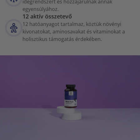
idegrendszert és hozzájárulnak annak
egyensúlyához.
12 aktív összetevő
12 hatóanyagot tartalmaz, köztük növényi
kivonatokat, aminosavakat és vitaminokat a
holisztikus támogatás érdekében.