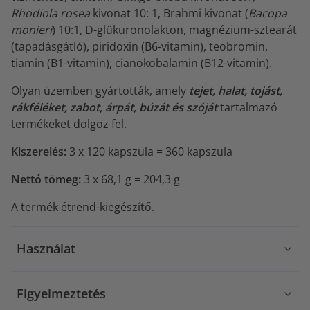
Rhodiola rosea
kivonat 10: 1, Brahmi kivonat (
Bacopa
monieri
) 10:1, D-glükuronolakton, magnézium-sztearát
(tapadásgátló), piridoxin (B6-vitamin), teobromin,
tiamin (B1-vitamin), cianokobalamin (B12-vitamin).
Olyan üzemben gyártották, amely
tejet, halat, tojást,
rákféléket, zabot, árpát, búzát és szóját
tartalmazó
termékeket dolgoz fel.
Kiszerelés:
3 x
120 kapszula = 360 kapszula
Nettó tömeg:
3 x 68,1 g = 204,3 g
A termék étrend-kiegészítő.
Használat
Figyelmeztetés