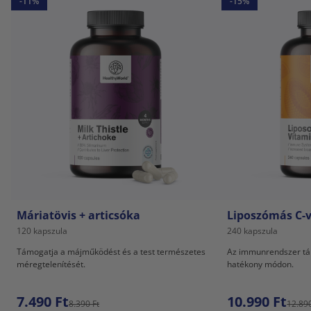
-11%
-15%
Máriatövis + articsóka
Liposzómás C-
120 kapszula
240 kapszula
Támogatja a májműködést és a test természetes
Az immunrendszer tá
méregtelenítését.
hatékony módon.
7.490 Ft
10.990 Ft
8.390 Ft
12.890