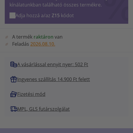
kínálatunkban található összes termékre.
Adja hozzá a/az
Z15
kódot
A termék
raktáron
van
Feladás
2026.08.10.
A vásárlással ennyit nyer: 502 Ft
Ingyenes szállítás 14.900 Ft felett
Fizetési mód
MPL, GLS futárszolgálat